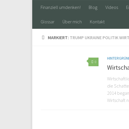
Finanziell umdenken!
Blog
Videos
E
Glossar
Über mich
Kontakt
MARKIERT:
TRUMP UKRAINE POLITIK WIR
HINTERGRÜND
0
Wirtscha
Wirtschaftl
die Schatte
2014 begann
Wirtschaft 