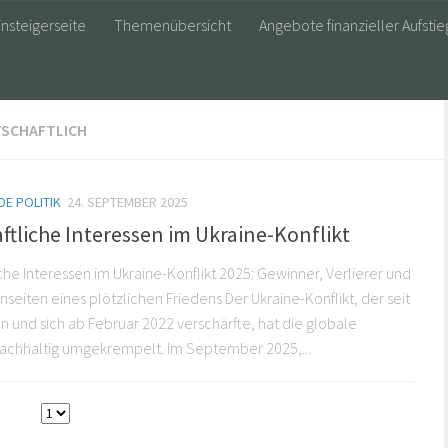
insteigerseite
Themenübersicht
Angebote finanzieller Aufstie
TSCHAFTLICH
E POLITIK
24. SEPTEMBER 2025
ftliche Interessen im Ukraine-Konflikt
iche Interessen im Ukraine-Konflikt 2025: Gewinner, Verlierer und
nseiten eines plötzlichen Friedens Der Ukraine-Konflikt, der seit
 und sich ab Februar 2022 verschärfte, hat die globale
nachhaltig umgekrempelt. Im September 2025,...