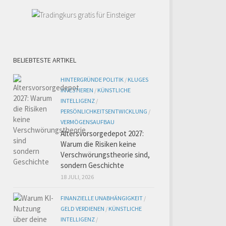
BELIEBTESTE ARTIKEL
HINTERGRÜNDE POLITIK
/
KLUGES
INVESTIEREN
/
KÜNSTLICHE
INTELLIGENZ
/
PERSÖNLICHKEITSENTWICKLUNG
/
VERMÖGENSAUFBAU
Altersvorsorgedepot 2027:
Warum die Risiken keine
Verschwörungstheorie sind,
sondern Geschichte
18 JULI, 2026
FINANZIELLE UNABHÄNGIGKEIT
/
GELD VERDIENEN
/
KÜNSTLICHE
INTELLIGENZ
/