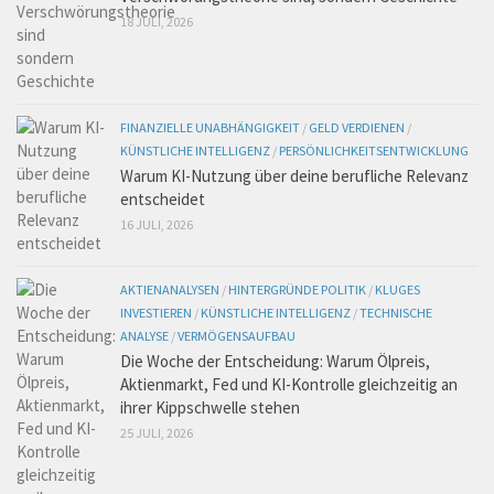
18 JULI, 2026
FINANZIELLE UNABHÄNGIGKEIT
/
GELD VERDIENEN
/
KÜNSTLICHE INTELLIGENZ
/
PERSÖNLICHKEITSENTWICKLUNG
Warum KI-Nutzung über deine berufliche Relevanz
entscheidet
16 JULI, 2026
AKTIENANALYSEN
/
HINTERGRÜNDE POLITIK
/
KLUGES
INVESTIEREN
/
KÜNSTLICHE INTELLIGENZ
/
TECHNISCHE
ANALYSE
/
VERMÖGENSAUFBAU
Die Woche der Entscheidung: Warum Ölpreis,
Aktienmarkt, Fed und KI-Kontrolle gleichzeitig an
ihrer Kippschwelle stehen
25 JULI, 2026