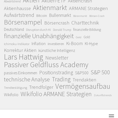
Aktien
Aktien-ETF
Aktiencrash
Abwärtstrend
Aktienmarkt
Aktienhausse
ARMANE Strategien
Aufwärtstrend
Bullenmarkt
Bitcoin
Bärenmarkt
Börsen-Crash
Börsenampel
Charttechnik
Börsencrash
Deutschland
finanzielle Bildung
Disruption durch KI
Donald Trump
finanzielle Unabhängigkeit
Gold
Geld
Ki-Boom
Inflation
KI-Hype
investieren
Ichimoku-Indikator
Korrektur Aktien
künstliche Intelligenz
Lars Hattwig
Newsletter
Passiver Geldfluss Academy
S&P 500
Positionstrading
S&P500
passives Einkommen
Trading
technische Analyse
Trendaktien
Vermögensaufbau
Trendfolger
Trendbestätigung
Wikifolio ARMANE Strategien
Wikifolio
Zukunftstrends