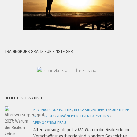
TRADINGKURS GRATIS FÜR EINSTEIGER
BELIEBTESTE ARTIKEL
HINTERGRÜNDE POLITIK
/
KLUGES INVESTIEREN
/
KÜNSTLICHE
INTELLIGENZ
/
PERSÖNLICHKEITSENTWICKLUNG
/
VERMÖGENSAUFBAU
Altersvorsorgedepot 2027: Warum die Risiken keine
Verschwörungstheorie sind, sondern Geschichte