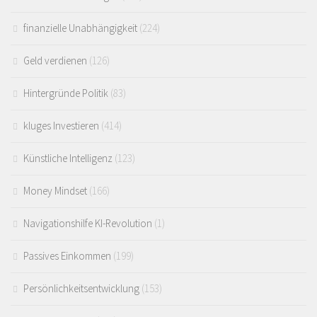
finanzielle Unabhängigkeit
(224)
Geld verdienen
(126)
Hintergründe Politik
(83)
kluges Investieren
(414)
Künstliche Intelligenz
(123)
Money Mindset
(166)
Navigationshilfe KI-Revolution
(1)
Passives Einkommen
(199)
Persönlichkeitsentwicklung
(153)