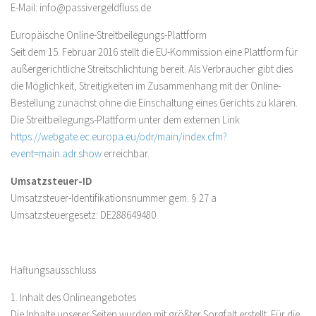
E-Mail: info@passivergeldfluss.de
Europäische Online-Streitbeilegungs-Plattform
Seit dem 15. Februar 2016 stellt die EU-Kommission eine Plattform für
außergerichtliche Streitschlichtung bereit. Als Verbraucher gibt dies
die Möglichkeit, Streitigkeiten im Zusammenhang mit der Online-
Bestellung zunächst ohne die Einschaltung eines Gerichts zu klären.
Die Streitbeilegungs-Plattform unter dem externen Link
https://webgate.ec.europa.eu/odr/main/index.cfm?
event=main.adr.show
erreichbar.
Umsatzsteuer-ID
Umsatzsteuer-Identifikationsnummer gem. § 27 a
Umsatzsteuergesetz: DE288649480
Haftungsausschluss
1. Inhalt des Onlineangebotes
Die Inhalte unserer Seiten wurden mit größter Sorgfalt erstellt. Für die