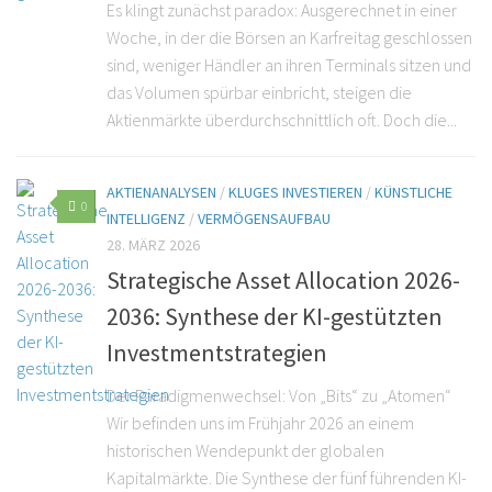
Es klingt zunächst paradox: Ausgerechnet in einer
Woche, in der die Börsen an Karfreitag geschlossen
sind, weniger Händler an ihren Terminals sitzen und
das Volumen spürbar einbricht, steigen die
Aktienmärkte überdurchschnittlich oft. Doch die...
AKTIENANALYSEN
/
KLUGES INVESTIEREN
/
KÜNSTLICHE
0
INTELLIGENZ
/
VERMÖGENSAUFBAU
28. MÄRZ 2026
Strategische Asset Allocation 2026-
2036: Synthese der KI-gestützten
Investmentstrategien
Der Paradigmenwechsel: Von „Bits“ zu „Atomen“
Wir befinden uns im Frühjahr 2026 an einem
historischen Wendepunkt der globalen
Kapitalmärkte. Die Synthese der fünf führenden KI-