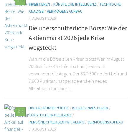
0
INVESTIEREN
/
KÜNSTLICHE INTELLIGENZ
/
TECHNISCHE
ANALYSE
/
VERMÖGENSAUFBAU
4. AUGUST 2026
Die unerschütterliche Börse: Wie der
Aktienmarkt 2026 jede Krise
wegsteckt
Warum die Börse allen Krisen trotzt Wer im August
2026 auf die Kurstafeln schaut, reibt sich
verwundert die Augen. Der S&P 500 notiert bei rund
7.600 Punkten, hat gerade erst ein neues
Allzeithoch touchiert...
HINTERGRÜNDE POLITIK
/
KLUGES INVESTIEREN
/
0
KÜNSTLICHE INTELLIGENZ
/
PERSÖNLICHKEITSENTWICKLUNG
/
VERMÖGENSAUFBAU
3. AUGUST 2026