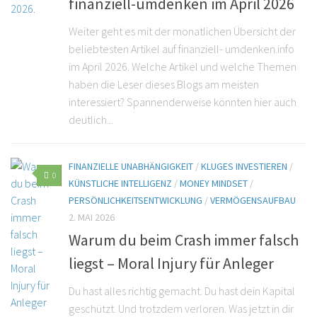
finanziell-umdenken im April 2026
Weiter geht es mit der monatlichen Übersicht der
beliebtesten Artikel auf finanziell- umdenken.info
im April 2026. Welche Artikel und welche Themen
haben die Leser dieses Blogs am meisten
interessiert? Spannenderweise könnten hier auch
deutlich...
FINANZIELLE UNABHÄNGIGKEIT
/
KLUGES INVESTIEREN
/
0
KÜNSTLICHE INTELLIGENZ
/
MONEY MINDSET
/
PERSÖNLICHKEITSENTWICKLUNG
/
VERMÖGENSAUFBAU
2. MAI 2026
Warum du beim Crash immer falsch
liegst – Moral Injury für Anleger
Du hast alles richtig gemacht. Du hast dein Kapital
geschützt. Und trotzdem verloren. Was jetzt in dir