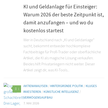
KI und Geldanlage für Einsteiger:
Warum 2026 der beste Zeitpunkt ist,
damit anzufangen – und wo du
kostenlos startest
Wer in Deutschland nach „KI und Geldanlage“
sucht, bekommt entweder hochkomplexe
Fachbeiträge für Profi-Trader oder oberflächliche
Artikel, die KI als magische Lösung verkaufen.
Beides hilft Privatanlegern nicht weiter. Dieser
Artikel zeigt dir, was KI-Tools...
AKTIENANALYSEN
/
HINTERGRÜNDE POLITIK
/
KLUGES
1
INVESTIEREN
/
KÜNSTLICHE INTELLIGENZ
/
VERMÖGENSAUFBAU
7. MAI 2026