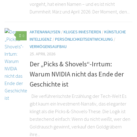
vorgeht, hat einen Namen – und es ist nicht
Dummheit. März und April 2026: Der Moment, den...
AKTIENANALYSEN
/
KLUGES INVESTIEREN
/
KÜNSTLICHE
0
INTELLIGENZ
/
PERSÖNLICHKEITSENTWICKLUNG
/
VERMÖGENSAUFBAU
25. APRIL 2026
Der „Picks & Shovels“-Irrtum:
Warum NVIDIA nicht das Ende der
Geschichte ist
Die verführerischste Erzählung der Tech-Welt Es
gibt kaum ein Investment-Narrativ, das eleganter
klingt als die Picks-&-Shovels-These. Die Logik ist
bestechend einfach: Wenn du nicht weißt, wer den
Goldrausch gewinnt, verkauf den Goldgräbern
ihre...