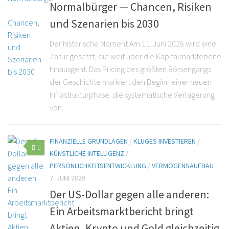
Normalbürger — Chancen, Risiken
und Szenarien bis 2030
Der historische Moment Am 11. Juni 2026 wird eine
Zäsur gesetzt, die weit über die Kapitalmarktebene
hinausgeht. Das Pricing des größten Börsengangs
der Geschichte markiert den Beginn einer neuen
Infrastrukturphase: die systematische Verlagerung
von...
FINANZIELLE GRUNDLAGEN
/
KLUGES INVESTIEREN
/
0
KÜNSTLICHE INTELLIGENZ
/
PERSÖNLICHKEITSENTWICKLUNG
/
VERMÖGENSAUFBAU
7. JUNI 2026
Der US-Dollar gegen alle anderen:
Ein Arbeitsmarktbericht bringt
Aktien, Krypto und Gold gleichzeitig