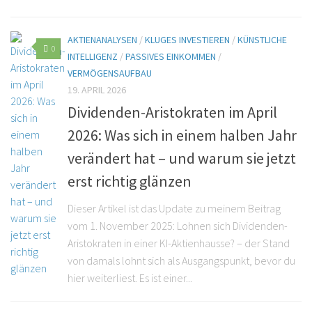
AKTIENANALYSEN
/
KLUGES INVESTIEREN
/
KÜNSTLICHE
0
INTELLIGENZ
/
PASSIVES EINKOMMEN
/
VERMÖGENSAUFBAU
19. APRIL 2026
Dividenden-Aristokraten im April
2026: Was sich in einem halben Jahr
verändert hat – und warum sie jetzt
erst richtig glänzen
Dieser Artikel ist das Update zu meinem Beitrag
vom 1. November 2025: Lohnen sich Dividenden-
Aristokraten in einer KI-Aktienhausse? – der Stand
von damals lohnt sich als Ausgangspunkt, bevor du
hier weiterliest. Es ist einer...