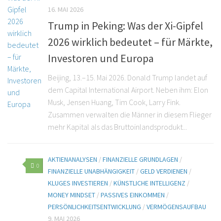
16. MAI 2026
Trump in Peking: Was der Xi-Gipfel
2026 wirklich bedeutet – für Märkte,
Investoren und Europa
Beijing, 13.–15. Mai 2026. Donald Trump landet auf
dem Capital International Airport. Neben ihm: Elon
Musk, Jensen Huang, Tim Cook, Larry Fink.
Zusammen verwalten die Männer in diesem Flieger
mehr Kapital als das Bruttoinlandsprodukt...
AKTIENANALYSEN
/
FINANZIELLE GRUNDLAGEN
/
0
FINANZIELLE UNABHÄNGIGKEIT
/
GELD VERDIENEN
/
KLUGES INVESTIEREN
/
KÜNSTLICHE INTELLIGENZ
/
MONEY MINDSET
/
PASSIVES EINKOMMEN
/
PERSÖNLICHKEITSENTWICKLUNG
/
VERMÖGENSAUFBAU
9. MAI 2026