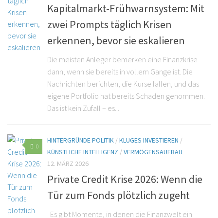
Kapitalmarkt-Frühwarnsystem: Mit
zwei Prompts täglich Krisen
erkennen, bevor sie eskalieren
Die meisten Anleger bemerken eine Finanzkrise
dann, wenn sie bereits in vollem Gange ist. Die
Nachrichten berichten, die Kurse fallen, und das
eigene Portfolio hat bereits Schaden genommen.
Das ist kein Zufall – es...
HINTERGRÜNDE POLITIK
/
KLUGES INVESTIEREN
/
0
KÜNSTLICHE INTELLIGENZ
/
VERMÖGENSAUFBAU
12. MÄRZ 2026
Private Credit Krise 2026: Wenn die
Tür zum Fonds plötzlich zugeht
Es gibt Momente, in denen die Finanzwelt ein