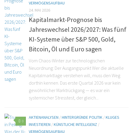
VERMÖGENSAUFBAU
24. MAI 2026
Kapitalmarkt-Prognose bis
Jahreswechsel 2026/2027: Was fünf
KI-Systeme über S&P 500, Gold,
Bitcoin, Öl und Euro sagen
Vom Chaos-Winter zur technologischen
Neuordnung: Der Ausgangspunkt Wer die aktuelle
Kapitalmarktlage verstehen will, muss den Weg
dorthin kennen. Das erste Quartal 2026 war kein
gewöhnlicher Marktrückgang — es war ein
systemischer Stresstest, der gleich...
AKTIENANALYSEN
/
HINTERGRÜNDE POLITIK
/
KLUGES
0
INVESTIEREN
/
KÜNSTLICHE INTELLIGENZ
/
VERMÖGENSAUFBAU