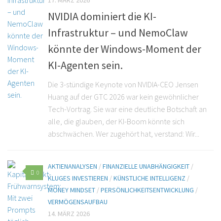
17. MÄRZ 2026
NVIDIA dominiert die KI-
Infrastruktur – und NemoClaw
könnte der Windows-Moment der
KI-Agenten sein.
Die 3-stündige Keynote von NVIDIA-CEO Jensen
Huang auf der GTC 2026 war kein gewöhnlicher
Tech-Vortrag. Sie war eine deutliche Botschaft an
alle, die glauben, der KI-Boom könnte sich
abschwächen. Wer zugehört hat, verstand: Wir...
AKTIENANALYSEN
/
FINANZIELLE UNABHÄNGIGKEIT
/
0
KLUGES INVESTIEREN
/
KÜNSTLICHE INTELLIGENZ
/
MONEY MINDSET
/
PERSÖNLICHKEITSENTWICKLUNG
/
VERMÖGENSAUFBAU
14. MÄRZ 2026