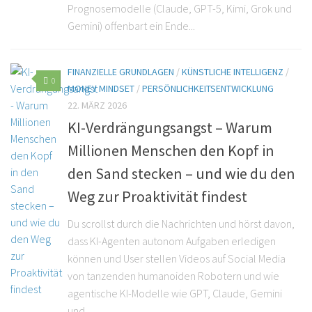
Prognosemodelle (Claude, GPT-5, Kimi, Grok und
Gemini) offenbart ein Ende...
FINANZIELLE GRUNDLAGEN
/
KÜNSTLICHE INTELLIGENZ
/
0
MONEY MINDSET
/
PERSÖNLICHKEITSENTWICKLUNG
22. MÄRZ 2026
KI-Verdrängungsangst – Warum
Millionen Menschen den Kopf in
den Sand stecken – und wie du den
Weg zur Proaktivität findest
Du scrollst durch die Nachrichten und hörst davon,
dass KI-Agenten autonom Aufgaben erledigen
können und User stellen Videos auf Social Media
von tanzenden humanoiden Robotern und wie
agentische KI-Modelle wie GPT, Claude, Gemini
und...