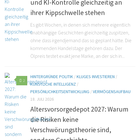
und KI-Kontrolle gleichzeitig an
ihrer Kippschwelle stehen
Es gibt Wochen, in denen sich mehrere eigentlich
unabhängige Geschichten gleichzeitig zuspitzen,
ohne dass irgendjemand das so geplant hätte. Die
kommenden Handelstage gehören dazu. Der
Ölpreis testet exakt jene Marke, an der sich in...
HINTERGRÜNDE POLITIK
/
KLUGES INVESTIEREN
/
2
KÜNSTLICHE INTELLIGENZ
/
PERSÖNLICHKEITSENTWICKLUNG
/
VERMÖGENSAUFBAU
18. JULI 2026
Altersvorsorgedepot 2027: Warum
die Risiken keine
Verschwörungstheorie sind,