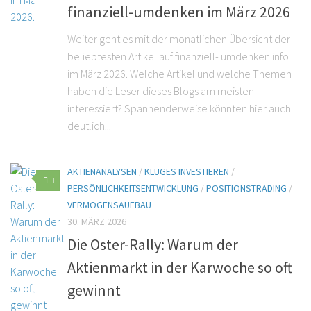
finanziell-umdenken im März 2026
Weiter geht es mit der monatlichen Übersicht der
beliebtesten Artikel auf finanziell- umdenken.info
im März 2026. Welche Artikel und welche Themen
haben die Leser dieses Blogs am meisten
interessiert? Spannenderweise könnten hier auch
deutlich...
AKTIENANALYSEN
/
KLUGES INVESTIEREN
/
1
PERSÖNLICHKEITSENTWICKLUNG
/
POSITIONSTRADING
/
VERMÖGENSAUFBAU
30. MÄRZ 2026
Die Oster-Rally: Warum der
Aktienmarkt in der Karwoche so oft
gewinnt