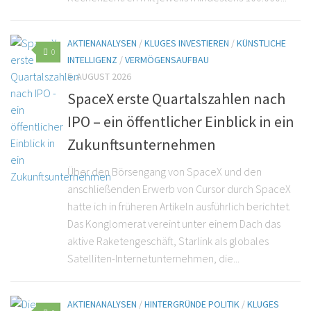
AKTIENANALYSEN
/
KLUGES INVESTIEREN
/
KÜNSTLICHE
0
INTELLIGENZ
/
VERMÖGENSAUFBAU
5. AUGUST 2026
SpaceX erste Quartalszahlen nach
IPO – ein öffentlicher Einblick in ein
Zukunftsunternehmen
Über den Börsengang von SpaceX und den
anschließenden Erwerb von Cursor durch SpaceX
hatte ich in früheren Artikeln ausführlich berichtet.
Das Konglomerat vereint unter einem Dach das
aktive Raketengeschäft, Starlink als globales
Satelliten-Internetunternehmen, die...
AKTIENANALYSEN
/
HINTERGRÜNDE POLITIK
/
KLUGES