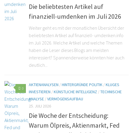
Die beliebtesten Artikel auf
finanziell-umdenken im Juli 2026
Weiter geht es mit der monatlichen Übersicht der
beliebtesten Artikel auf finanziell- umdenken.info
im Juli 2026. Welche Artikel und welche Themen
haben die Leser dieses Blogs am meisten
interessiert? Spannenderweise könnten hier auch
deutlich...
AKTIENANALYSEN
/
HINTERGRÜNDE POLITIK
/
KLUGES
0
INVESTIEREN
/
KÜNSTLICHE INTELLIGENZ
/
TECHNISCHE
ANALYSE
/
VERMÖGENSAUFBAU
25. JULI 2026
Die Woche der Entscheidung:
Warum Ölpreis, Aktienmarkt, Fed