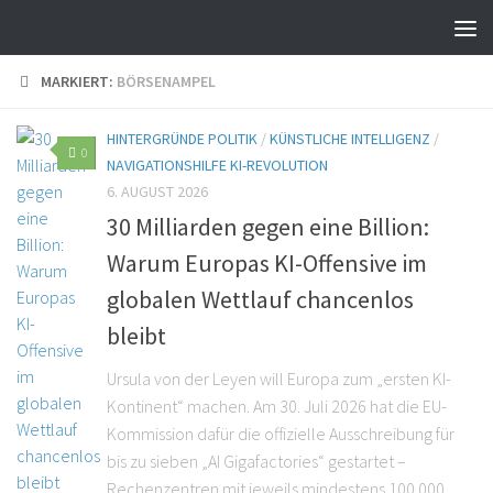
MARKIERT:
BÖRSENAMPEL
HINTERGRÜNDE POLITIK
/
KÜNSTLICHE INTELLIGENZ
/
0
NAVIGATIONSHILFE KI-REVOLUTION
6. AUGUST 2026
30 Milliarden gegen eine Billion:
Warum Europas KI-Offensive im
globalen Wettlauf chancenlos
bleibt
Ursula von der Leyen will Europa zum „ersten KI-
Kontinent“ machen. Am 30. Juli 2026 hat die EU-
Kommission dafür die offizielle Ausschreibung für
bis zu sieben „AI Gigafactories“ gestartet –
Rechenzentren mit jeweils mindestens 100.000...