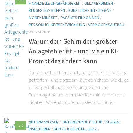
FINANZIELLE UNABHÄNGIGKEIT
/
GELD VERDIENEN
/
KLUGES INVESTIEREN
/
KÜNSTLICHE INTELLIGENZ
/
MONEY MINDSET
/
PASSIVES EINKOMMEN
/
PERSÖNLICHKEITSENTWICKLUNG
/
VERMÖGENSAUFBAU
29. MAI 2026
Warum dein Gehirn dein größter
Anlagefehler ist – und wie ein KI-
Prompt das ändern kann
Du hast recherchiert, analysiert, eine Entscheidung
getroffen – und trotzdem läuft es nicht so, wie du es
dir vorgestellt hast. Keine ungewöhnliche
Erfahrung. Und trotzdem steckt dahinter meistens
nicht ein Wissensproblem. Es steckt dahinter...
AKTIENANALYSEN
/
HINTERGRÜNDE POLITIK
/
KLUGES
0
INVESTIEREN
/
KÜNSTLICHE INTELLIGENZ
/