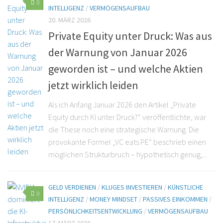
0
INTELLIGENZ
/
VERMÖGENSAUFBAU
20. MÄRZ 2026
Private Equity unter Druck: Was aus
der Warnung von Januar 2026
geworden ist – und welche Aktien
jetzt wirklich leiden
Als ich Anfang Januar 2026 den Artikel „Private
Equity durch KI unter Druck?“ veröffentlichte, war
die These noch eine strategische Warnung. Die
provokante Formel „VC eats PE“ beschrieb einen
möglichen Strukturbruch – hypothetisch genug,...
GELD VERDIENEN
/
KLUGES INVESTIEREN
/
KÜNSTLICHE
0
INTELLIGENZ
/
MONEY MINDSET
/
PASSIVES EINKOMMEN
/
PERSÖNLICHKEITSENTWICKLUNG
/
VERMÖGENSAUFBAU