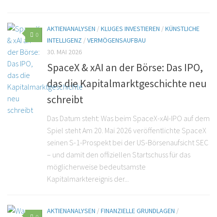
AKTIENANALYSEN
/
KLUGES INVESTIEREN
/
KÜNSTLICHE
0
INTELLIGENZ
/
VERMÖGENSAUFBAU
30. MAI 2026
SpaceX & xAI an der Börse: Das IPO,
das die Kapitalmarktgeschichte neu
schreibt
Das Datum steht: Was beim SpaceX-xAI-IPO auf dem
Spiel steht Am 20. Mai 2026 veröffentlichte SpaceX
seinen S-1-Prospekt bei der US-Börsenaufsicht SEC
– und damit den offiziellen Startschuss für das
möglicherweise bedeutsamste
Kapitalmarktereignis der...
AKTIENANALYSEN
/
FINANZIELLE GRUNDLAGEN
/
0