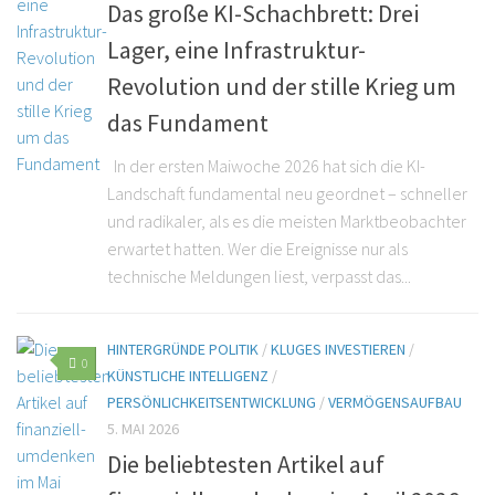
Das große KI-Schachbrett: Drei
Lager, eine Infrastruktur-
Revolution und der stille Krieg um
das Fundament
In der ersten Maiwoche 2026 hat sich die KI-
Landschaft fundamental neu geordnet – schneller
und radikaler, als es die meisten Marktbeobachter
erwartet hatten. Wer die Ereignisse nur als
technische Meldungen liest, verpasst das...
HINTERGRÜNDE POLITIK
/
KLUGES INVESTIEREN
/
0
KÜNSTLICHE INTELLIGENZ
/
PERSÖNLICHKEITSENTWICKLUNG
/
VERMÖGENSAUFBAU
5. MAI 2026
Die beliebtesten Artikel auf