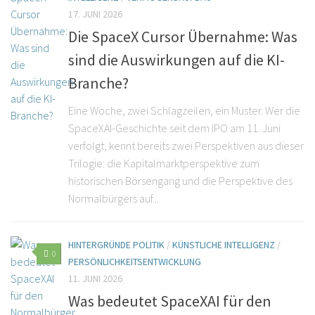
17. JUNI 2026
Die SpaceX Cursor Übernahme: Was
sind die Auswirkungen auf die KI-
Branche?
Eine Woche, zwei Schlagzeilen, ein Muster. Wer die
SpaceXAI-Geschichte seit dem IPO am 11. Juni
verfolgt, kennt bereits zwei Perspektiven aus dieser
Trilogie: die Kapitalmarktperspektive zum
historischen Börsengang und die Perspektive des
Normalbürgers auf...
HINTERGRÜNDE POLITIK
/
KÜNSTLICHE INTELLIGENZ
/
0
PERSÖNLICHKEITSENTWICKLUNG
11. JUNI 2026
Was bedeutet SpaceXAI für den