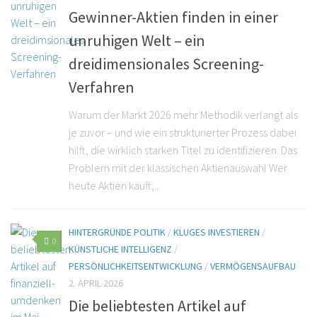
Gewinner-Aktien finden in einer
unruhigen Welt – ein
dreidimensionales Screening-
Verfahren
Warum der Markt 2026 mehr Methodik verlangt als
je zuvor – und wie ein strukturierter Prozess dabei
hilft, die wirklich starken Titel zu identifizieren. Das
Problem mit der klassischen Aktienauswahl Wer
heute Aktien kauft,...
HINTERGRÜNDE POLITIK
/
KLUGES INVESTIEREN
/
0
KÜNSTLICHE INTELLIGENZ
/
PERSÖNLICHKEITSENTWICKLUNG
/
VERMÖGENSAUFBAU
2. APRIL 2026
Die beliebtesten Artikel auf