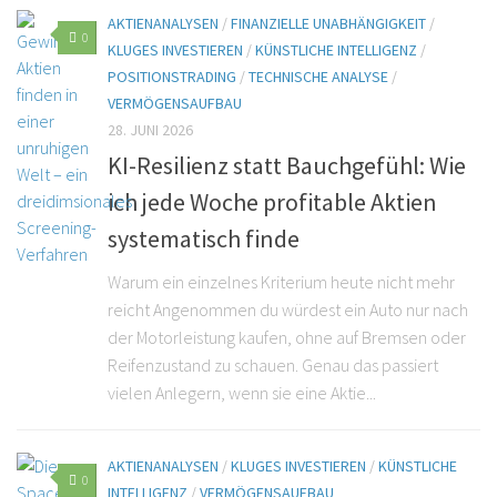
AKTIENANALYSEN
/
FINANZIELLE UNABHÄNGIGKEIT
/
0
KLUGES INVESTIEREN
/
KÜNSTLICHE INTELLIGENZ
/
POSITIONSTRADING
/
TECHNISCHE ANALYSE
/
VERMÖGENSAUFBAU
28. JUNI 2026
KI-Resilienz statt Bauchgefühl: Wie
ich jede Woche profitable Aktien
systematisch finde
Warum ein einzelnes Kriterium heute nicht mehr
reicht Angenommen du würdest ein Auto nur nach
der Motorleistung kaufen, ohne auf Bremsen oder
Reifenzustand zu schauen. Genau das passiert
vielen Anlegern, wenn sie eine Aktie...
AKTIENANALYSEN
/
KLUGES INVESTIEREN
/
KÜNSTLICHE
0
INTELLIGENZ
/
VERMÖGENSAUFBAU