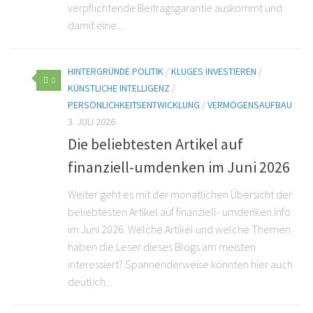
verpflichtende Beitragsgarantie auskommt und
damit eine...
HINTERGRÜNDE POLITIK
/
KLUGES INVESTIEREN
/
0
KÜNSTLICHE INTELLIGENZ
/
PERSÖNLICHKEITSENTWICKLUNG
/
VERMÖGENSAUFBAU
3. JULI 2026
Die beliebtesten Artikel auf
finanziell-umdenken im Juni 2026
Weiter geht es mit der monatlichen Übersicht der
beliebtesten Artikel auf finanziell- umdenken.info
im Juni 2026. Welche Artikel und welche Themen
haben die Leser dieses Blogs am meisten
interessiert? Spannenderweise könnten hier auch
deutlich...