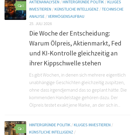
AKTIENANALYSEN
/
HINTERGRÜNDE POLITIK
/
KLUGES
0
INVESTIEREN
/
KÜNSTLICHE INTELLIGENZ
/
TECHNISCHE
ANALYSE
/
VERMÖGENSAUFBAU
25. JULI 2026
Die Woche der Entscheidung:
Warum Ölpreis, Aktienmarkt, Fed
und KI-Kontrolle gleichzeitig an
ihrer Kippschwelle stehen
Es gibt Wochen, in denen sich mehrere eigentlich
unabhängige Geschichten gleichzeitig zuspitzen,
ohne dass irgendjemand das so geplant hätte. Die
kommenden Handelstage gehören dazu. Der
Ölpreis testet exakt jene Marke, an der sich in...
HINTERGRÜNDE POLITIK
/
KLUGES INVESTIEREN
/
2
KÜNSTLICHE INTELLIGENZ
/