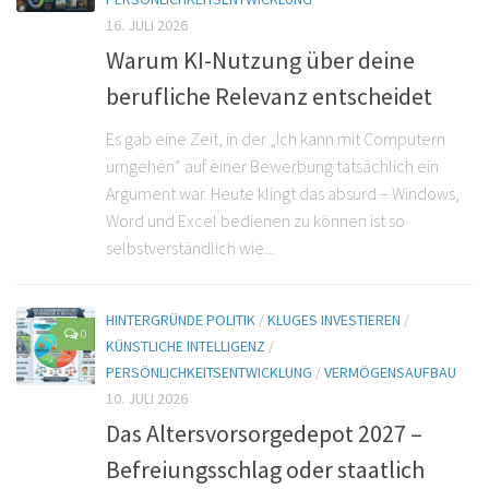
16. JULI 2026
Warum KI-Nutzung über deine
berufliche Relevanz entscheidet
Es gab eine Zeit, in der „Ich kann mit Computern
umgehen“ auf einer Bewerbung tatsächlich ein
Argument war. Heute klingt das absurd – Windows,
Word und Excel bedienen zu können ist so
selbstverständlich wie...
HINTERGRÜNDE POLITIK
/
KLUGES INVESTIEREN
/
0
KÜNSTLICHE INTELLIGENZ
/
PERSÖNLICHKEITSENTWICKLUNG
/
VERMÖGENSAUFBAU
10. JULI 2026
Das Altersvorsorgedepot 2027 –
Befreiungsschlag oder staatlich