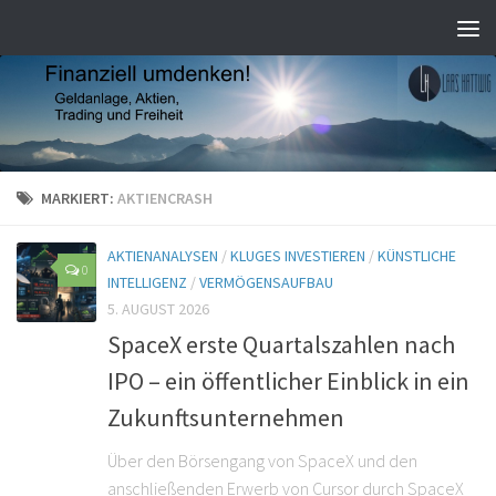
MARKIERT:
AKTIENCRASH
AKTIENANALYSEN
/
KLUGES INVESTIEREN
/
KÜNSTLICHE
0
INTELLIGENZ
/
VERMÖGENSAUFBAU
5. AUGUST 2026
SpaceX erste Quartalszahlen nach
IPO – ein öffentlicher Einblick in ein
Zukunftsunternehmen
Über den Börsengang von SpaceX und den
anschließenden Erwerb von Cursor durch SpaceX