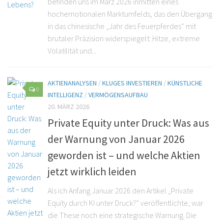
befinden uns im März 2026 inmitten eines
hochemotionalen Marktumfelds, das den Übergang
in das chinesische „Jahr des Feuerpferdes“ mit
brutaler Präzision widerspiegelt: Hitze, extreme
Volatilität und...
AKTIENANALYSEN
/
KLUGES INVESTIEREN
/
KÜNSTLICHE
0
INTELLIGENZ
/
VERMÖGENSAUFBAU
20. MÄRZ 2026
Private Equity unter Druck: Was aus
der Warnung von Januar 2026
geworden ist – und welche Aktien
jetzt wirklich leiden
Als ich Anfang Januar 2026 den Artikel „Private
Equity durch KI unter Druck?“ veröffentlichte, war
die These noch eine strategische Warnung. Die