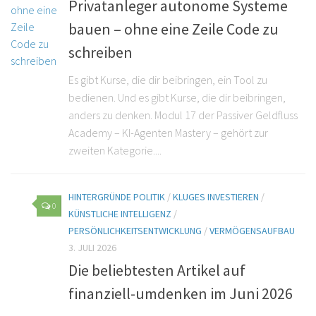
Privatanleger autonome Systeme
bauen – ohne eine Zeile Code zu
schreiben
Es gibt Kurse, die dir beibringen, ein Tool zu
bedienen. Und es gibt Kurse, die dir beibringen,
anders zu denken. Modul 17 der Passiver Geldfluss
Academy – KI-Agenten Mastery – gehört zur
zweiten Kategorie....
HINTERGRÜNDE POLITIK
/
KLUGES INVESTIEREN
/
0
KÜNSTLICHE INTELLIGENZ
/
PERSÖNLICHKEITSENTWICKLUNG
/
VERMÖGENSAUFBAU
3. JULI 2026
Die beliebtesten Artikel auf
finanziell-umdenken im Juni 2026