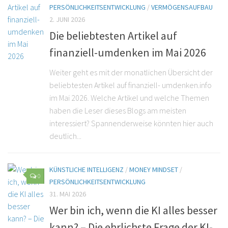
PERSÖNLICHKEITSENTWICKLUNG
/
VERMÖGENSAUFBAU
2. JUNI 2026
Die beliebtesten Artikel auf
finanziell-umdenken im Mai 2026
Weiter geht es mit der monatlichen Übersicht der
beliebtesten Artikel auf finanziell- umdenken.info
im Mai 2026. Welche Artikel und welche Themen
haben die Leser dieses Blogs am meisten
interessiert? Spannenderweise könnten hier auch
deutlich...
KÜNSTLICHE INTELLIGENZ
/
MONEY MINDSET
/
0
PERSÖNLICHKEITSENTWICKLUNG
31. MAI 2026
Wer bin ich, wenn die KI alles besser
kann? – Die ehrlichste Frage der KI-