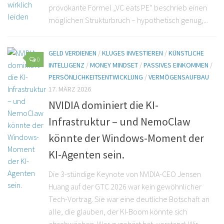
provokante Formel „VC eats PE“ beschrieb einen
möglichen Strukturbruch – hypothetisch genug,...
GELD VERDIENEN
/
KLUGES INVESTIEREN
/
KÜNSTLICHE
0
INTELLIGENZ
/
MONEY MINDSET
/
PASSIVES EINKOMMEN
/
PERSÖNLICHKEITSENTWICKLUNG
/
VERMÖGENSAUFBAU
17. MÄRZ 2026
NVIDIA dominiert die KI-
Infrastruktur – und NemoClaw
könnte der Windows-Moment der
KI-Agenten sein.
Die 3-stündige Keynote von NVIDIA-CEO Jensen
Huang auf der GTC 2026 war kein gewöhnlicher
Tech-Vortrag. Sie war eine deutliche Botschaft an
alle, die glauben, der KI-Boom könnte sich
abschwächen. Wer zugehört hat, verstand: Wir...