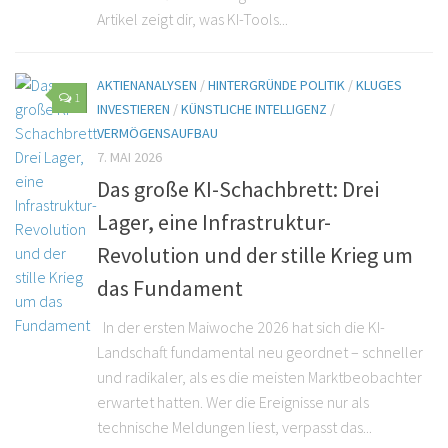
Artikel zeigt dir, was KI-Tools...
AKTIENANALYSEN
/
HINTERGRÜNDE POLITIK
/
KLUGES
1
INVESTIEREN
/
KÜNSTLICHE INTELLIGENZ
/
VERMÖGENSAUFBAU
7. MAI 2026
Das große KI-Schachbrett: Drei
Lager, eine Infrastruktur-
Revolution und der stille Krieg um
das Fundament
In der ersten Maiwoche 2026 hat sich die KI-
Landschaft fundamental neu geordnet – schneller
und radikaler, als es die meisten Marktbeobachter
erwartet hatten. Wer die Ereignisse nur als
technische Meldungen liest, verpasst das...