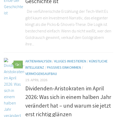
Geschichte ist
Die verführerischste Erzählung der Tech-Welt Es
gibt kaum ein Investment-Narrativ, das eleganter
klingt als die Picks-&-Shovels-These. Die Logik ist
bestechend einfach: Wenn du nicht weißt, wer den
Goldrausch gewinnt, verkauf den Goldgräbern
ihre...
AKTIENANALYSEN
/
KLUGES INVESTIEREN
/
KÜNSTLICHE
0
INTELLIGENZ
/
PASSIVES EINKOMMEN
/
VERMÖGENSAUFBAU
19. APRIL 2026
Dividenden-Aristokraten im April
2026: Was sich in einem halben Jahr
verändert hat – und warum sie jetzt
erst richtig glänzen