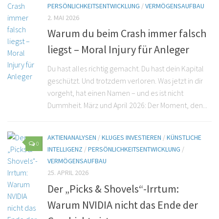
PERSÖNLICHKEITSENTWICKLUNG
/
VERMÖGENSAUFBAU
2. MAI 2026
Warum du beim Crash immer falsch
liegst – Moral Injury für Anleger
Du hast alles richtig gemacht. Du hast dein Kapital
geschützt. Und trotzdem verloren. Was jetzt in dir
vorgeht, hat einen Namen – und es ist nicht
Dummheit. März und April 2026: Der Moment, den...
AKTIENANALYSEN
/
KLUGES INVESTIEREN
/
KÜNSTLICHE
0
INTELLIGENZ
/
PERSÖNLICHKEITSENTWICKLUNG
/
VERMÖGENSAUFBAU
25. APRIL 2026
Der „Picks & Shovels“-Irrtum:
Warum NVIDIA nicht das Ende der