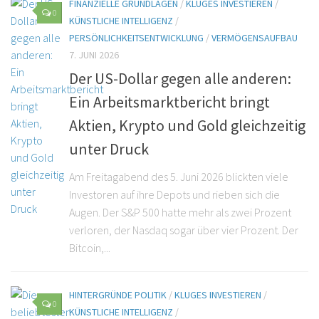
FINANZIELLE GRUNDLAGEN
/
KLUGES INVESTIEREN
/
0
KÜNSTLICHE INTELLIGENZ
/
PERSÖNLICHKEITSENTWICKLUNG
/
VERMÖGENSAUFBAU
7. JUNI 2026
Der US-Dollar gegen alle anderen:
Ein Arbeitsmarktbericht bringt
Aktien, Krypto und Gold gleichzeitig
unter Druck
Am Freitagabend des 5. Juni 2026 blickten viele
Investoren auf ihre Depots und rieben sich die
Augen. Der S&P 500 hatte mehr als zwei Prozent
verloren, der Nasdaq sogar über vier Prozent. Der
Bitcoin,...
HINTERGRÜNDE POLITIK
/
KLUGES INVESTIEREN
/
0
KÜNSTLICHE INTELLIGENZ
/