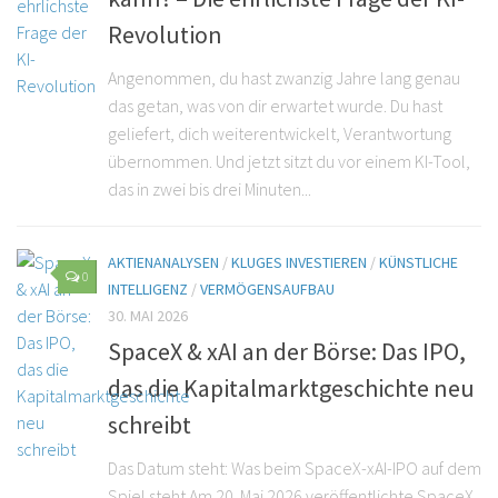
Revolution
Angenommen, du hast zwanzig Jahre lang genau
das getan, was von dir erwartet wurde. Du hast
geliefert, dich weiterentwickelt, Verantwortung
übernommen. Und jetzt sitzt du vor einem KI-Tool,
das in zwei bis drei Minuten...
AKTIENANALYSEN
/
KLUGES INVESTIEREN
/
KÜNSTLICHE
0
INTELLIGENZ
/
VERMÖGENSAUFBAU
30. MAI 2026
SpaceX & xAI an der Börse: Das IPO,
das die Kapitalmarktgeschichte neu
schreibt
Das Datum steht: Was beim SpaceX-xAI-IPO auf dem
Spiel steht Am 20. Mai 2026 veröffentlichte SpaceX