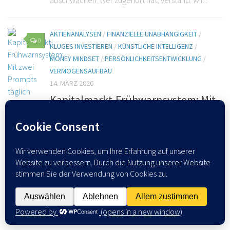
AKTIENANALYSEN
/
FINANZIELLE UNABHÄNGIGKEIT
/
0
KLUGES INVESTIEREN
/
KÜNSTLICHE INTELLIGENZ
/
MONEY MINDSET
/
PERSÖNLICHKEITSENTWICKLUNG
/
VERMÖGENSAUFBAU
14. MÄRZ 2026
Kapitalmarkt-Frühwarnsystem: Mit
zwei Prompts täglich Krisen
erkennen, bevor sie eskalieren
Die meisten Anleger bemerken eine Finanzkrise
dann, wenn sie bereits in vollem Gange ist. Die
Nachrichten berichten, die Kurse fallen, und das
eigene Portfolio hat bereits Schaden genommen.
Das ist kein Zufall – es...