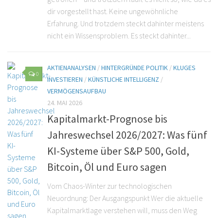
dir vorgestellt hast. Keine ungewöhnliche
Erfahrung. Und trotzdem steckt dahinter meistens
nicht ein Wissensproblem. Es steckt dahinter...
AKTIENANALYSEN
/
HINTERGRÜNDE POLITIK
/
KLUGES
0
INVESTIEREN
/
KÜNSTLICHE INTELLIGENZ
/
VERMÖGENSAUFBAU
24. MAI 2026
Kapitalmarkt-Prognose bis
Jahreswechsel 2026/2027: Was fünf
KI-Systeme über S&P 500, Gold,
Bitcoin, Öl und Euro sagen
Vom Chaos-Winter zur technologischen
Neuordnung: Der Ausgangspunkt Wer die aktuelle
Kapitalmarktlage verstehen will, muss den Weg