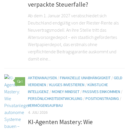
verpackte Steuerfalle?
Ab dem 1. Januar 2027 verabschiedet sich
Deutschland endgültig von der Riester-Rente als
Neuvertragsmodell. An ihre Stelle tritt das
Altersvorsorgedepot – ein staatlich gefördertes
Wertpapierdepot, das erstmals ohne
verpflichtende Beitragsgarantie auskommt und
damit eine...
AKTIENANALYSEN
/
FINANZIELLE UNABHÄNGIGKEIT
/
GELD
0
VERDIENEN
/
KLUGES INVESTIEREN
/
KÜNSTLICHE
INTELLIGENZ
/
MONEY MINDSET
/
PASSIVES EINKOMMEN
/
PERSÖNLICHKEITSENTWICKLUNG
/
POSITIONSTRADING
/
VERMÖGENSAUFBAU
4. JULI 2026
KI-Agenten Mastery: Wie