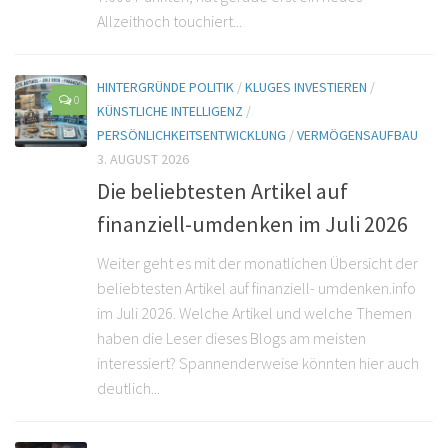
Allzeithoch touchiert...
HINTERGRÜNDE POLITIK
/
KLUGES INVESTIEREN
/
0
KÜNSTLICHE INTELLIGENZ
/
PERSÖNLICHKEITSENTWICKLUNG
/
VERMÖGENSAUFBAU
3. AUGUST 2026
Die beliebtesten Artikel auf
finanziell-umdenken im Juli 2026
Weiter geht es mit der monatlichen Übersicht der
beliebtesten Artikel auf finanziell- umdenken.info
im Juli 2026. Welche Artikel und welche Themen
haben die Leser dieses Blogs am meisten
interessiert? Spannenderweise könnten hier auch
deutlich...