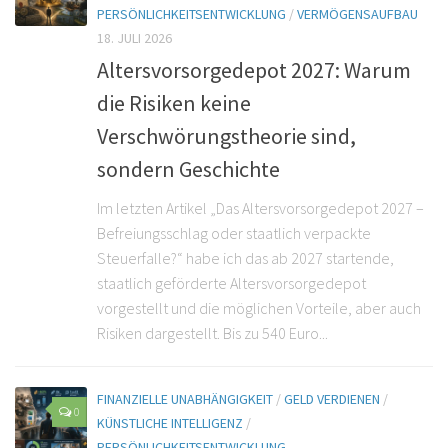
PERSÖNLICHKEITSENTWICKLUNG
/
VERMÖGENSAUFBAU
18. JULI 2026
Altersvorsorgedepot 2027: Warum
die Risiken keine
Verschwörungstheorie sind,
sondern Geschichte
Im letzten Artikel „Das Altersvorsorgedepot 2027 –
Befreiungsschlag oder staatlich verpackte
Steuerfalle?“ habe ich das ab 2027 startende,
staatlich geförderte Altersvorsorgedepot
vorgestellt und die möglichen Vorteile, aber auch
Risiken dargestellt. Bis zu 540 Euro...
FINANZIELLE UNABHÄNGIGKEIT
/
GELD VERDIENEN
/
0
KÜNSTLICHE INTELLIGENZ
/
PERSÖNLICHKEITSENTWICKLUNG