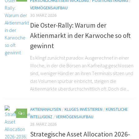
PERSÖNLICHKEITSENTWICKLUNG
/
POSITIONSTRADING
/
VERMÖGENSAUFBAU
30. MÄRZ 2026
Die Oster-Rally: Warum der
Aktienmarkt in der Karwoche so oft
gewinnt
Es klingt zunächst paradox: Ausgerechnet in einer
Woche, in der die Börsen an Karfreitag geschlossen
sind, weniger Händler an ihren Terminals sitzen und
das Volumen spürbar einbricht, steigen die
Aktienmärkte überdurchschnittlich oft. Doch die...
AKTIENANALYSEN
/
KLUGES INVESTIEREN
/
KÜNSTLICHE
0
INTELLIGENZ
/
VERMÖGENSAUFBAU
28. MÄRZ 2026
Strategische Asset Allocation 2026-