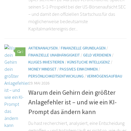
seinen S-1-Prospekt bei der US-Börsenaufsicht SEC
– und damit den offiziellen Startschuss für das
möglicherweise bedeutsamste
Kapitalmarktereignis der...
AKTIENANALYSEN
/
FINANZIELLE GRUNDLAGEN
/
0
FINANZIELLE UNABHÄNGIGKEIT
/
GELD VERDIENEN
/
KLUGES INVESTIEREN
/
KÜNSTLICHE INTELLIGENZ
/
MONEY MINDSET
/
PASSIVES EINKOMMEN
/
PERSÖNLICHKEITSENTWICKLUNG
/
VERMÖGENSAUFBAU
29. MAI 2026
Warum dein Gehirn dein größter
Anlagefehler ist – und wie ein KI-
Prompt das ändern kann
Du hast recherchiert, analysiert, eine Entscheidung
getroffen – und trotzdem läuft es nicht so, wie du es