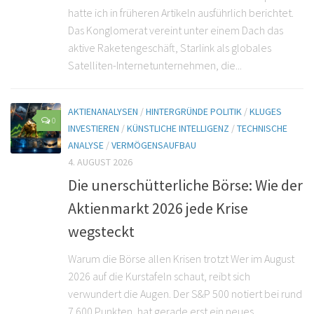
hatte ich in früheren Artikeln ausführlich berichtet.
Das Konglomerat vereint unter einem Dach das
aktive Raketengeschäft, Starlink als globales
Satelliten-Internetunternehmen, die...
AKTIENANALYSEN
/
HINTERGRÜNDE POLITIK
/
KLUGES
0
INVESTIEREN
/
KÜNSTLICHE INTELLIGENZ
/
TECHNISCHE
ANALYSE
/
VERMÖGENSAUFBAU
4. AUGUST 2026
Die unerschütterliche Börse: Wie der
Aktienmarkt 2026 jede Krise
wegsteckt
Warum die Börse allen Krisen trotzt Wer im August
2026 auf die Kurstafeln schaut, reibt sich
verwundert die Augen. Der S&P 500 notiert bei rund
7.600 Punkten, hat gerade erst ein neues