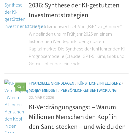
2036: Synthese der KI-gestützten
Investmentstrategien
Der Paradigmenwechsel: Von „Bits“ zu „Atomen“
Wir befinden uns im Frühjahr 2026 an einem
historischen Wendepunkt der globalen
Kapitalmärkte. Die Synthese der fünf führenden KI-
Prognosemodelle (Claude, GPT-5, Kimi, Grok und
Gemini) offenbart ein Ende...
FINANZIELLE GRUNDLAGEN
/
KÜNSTLICHE INTELLIGENZ
/
0
MONEY MINDSET
/
PERSÖNLICHKEITSENTWICKLUNG
22. MÄRZ 2026
KI-Verdrängungsangst – Warum
Millionen Menschen den Kopf in
den Sand stecken – und wie du den