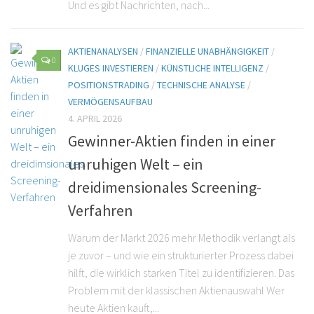
Und es gibt Nachrichten, nach...
AKTIENANALYSEN
/
FINANZIELLE UNABHÄNGIGKEIT
/
0
KLUGES INVESTIEREN
/
KÜNSTLICHE INTELLIGENZ
/
POSITIONSTRADING
/
TECHNISCHE ANALYSE
/
VERMÖGENSAUFBAU
4. APRIL 2026
Gewinner-Aktien finden in einer
unruhigen Welt – ein
dreidimensionales Screening-
Verfahren
Warum der Markt 2026 mehr Methodik verlangt als
je zuvor – und wie ein strukturierter Prozess dabei
hilft, die wirklich starken Titel zu identifizieren. Das
Problem mit der klassischen Aktienauswahl Wer
heute Aktien kauft,...