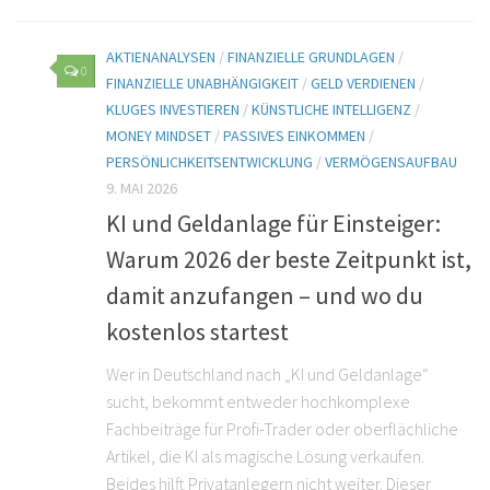
AKTIENANALYSEN
/
FINANZIELLE GRUNDLAGEN
/
0
FINANZIELLE UNABHÄNGIGKEIT
/
GELD VERDIENEN
/
KLUGES INVESTIEREN
/
KÜNSTLICHE INTELLIGENZ
/
MONEY MINDSET
/
PASSIVES EINKOMMEN
/
PERSÖNLICHKEITSENTWICKLUNG
/
VERMÖGENSAUFBAU
9. MAI 2026
KI und Geldanlage für Einsteiger:
Warum 2026 der beste Zeitpunkt ist,
damit anzufangen – und wo du
kostenlos startest
Wer in Deutschland nach „KI und Geldanlage“
sucht, bekommt entweder hochkomplexe
Fachbeiträge für Profi-Trader oder oberflächliche
Artikel, die KI als magische Lösung verkaufen.
Beides hilft Privatanlegern nicht weiter. Dieser