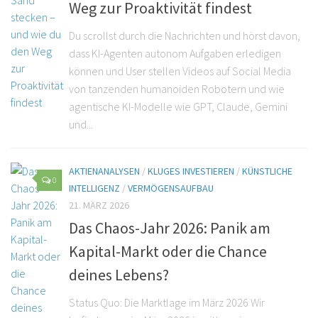
Weg zur Proaktivität findest
Du scrollst durch die Nachrichten und hörst davon,
dass KI-Agenten autonom Aufgaben erledigen
können und User stellen Videos auf Social Media
von tanzenden humanoiden Robotern und wie
agentische KI-Modelle wie GPT, Claude, Gemini
und...
AKTIENANALYSEN
/
KLUGES INVESTIEREN
/
KÜNSTLICHE
0
INTELLIGENZ
/
VERMÖGENSAUFBAU
21. MÄRZ 2026
Das Chaos-Jahr 2026: Panik am
Kapital-Markt oder die Chance
deines Lebens?
Status Quo: Die Marktlage im März 2026 Wir