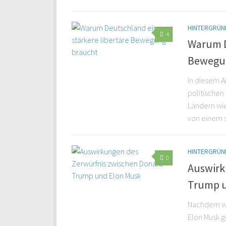
HINTERGRÜND
4
Warum D
Bewegu
In diesem A
politischen
Ländern wie
von einem s
HINTERGRÜND
0
Auswirk
Trump u
Nachdem wir
Elon Musk g