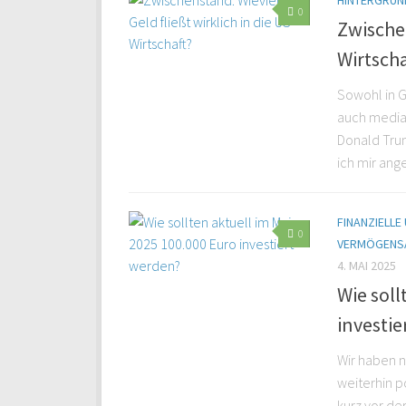
HINTERGRÜND
0
Zwischen
Wirtscha
Sowohl in G
auch medial
Donald Trum
ich mir ang
FINANZIELLE
0
VERMÖGENS
4. MAI 2025
Wie soll
investi
Wir haben n
weiterhin p
kurz vor d