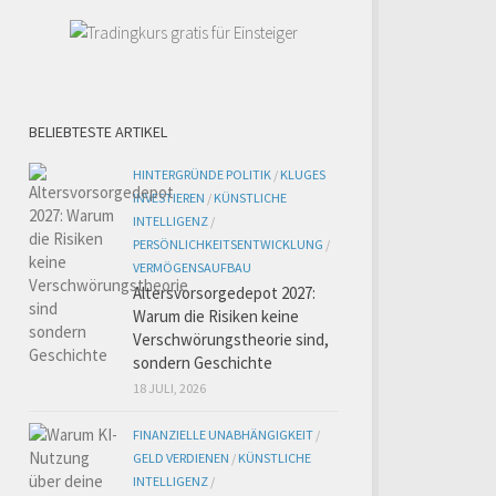
BELIEBTESTE ARTIKEL
HINTERGRÜNDE POLITIK
/
KLUGES
INVESTIEREN
/
KÜNSTLICHE
INTELLIGENZ
/
PERSÖNLICHKEITSENTWICKLUNG
/
VERMÖGENSAUFBAU
Altersvorsorgedepot 2027:
Warum die Risiken keine
Verschwörungstheorie sind,
sondern Geschichte
18 JULI, 2026
FINANZIELLE UNABHÄNGIGKEIT
/
GELD VERDIENEN
/
KÜNSTLICHE
INTELLIGENZ
/