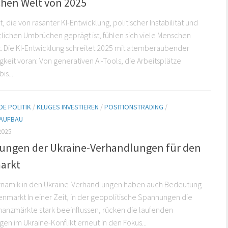
chen Welt von 2025
t, die von rasanter KI-Entwicklung, politischer Instabilität und
tlichen Umbrüchen geprägt ist, fühlen sich viele Menschen
. Die KI-Entwicklung schreitet 2025 mit atemberaubender
keit voran: Von generativen AI-Tools, die Arbeitsplätze
is...
E POLITIK
/
KLUGES INVESTIEREN
/
POSITIONSTRADING
/
AUFBAU
2025
ungen der Ukraine-Verhandlungen für den
arkt
ynamik in den Ukraine-Verhandlungen haben auch Bedeutung
ienmarkt In einer Zeit, in der geopolitische Spannungen die
nanzmärkte stark beeinflussen, rücken die laufenden
en im Ukraine-Konflikt erneut in den Fokus...