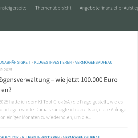
insteigerseite
Themenübersicht
Angebote finanzieller Aufstie
 UNABHÄNGIGKEIT
/
KLUGES INVESTIEREN
/
VERMÖGENSAUFBAU
R 2025
ögensverwaltung – wie jetzt 100.000 Euro
ren?
025 hatte ich dem KI-Tool Grok (xAI) die Frage gestellt, wie es
o anlegen würde. Damals kündigte ich bereits an, diese Anfrage
von einigen Monaten zu wiederholen, um die...
E POLITIK
/
KLUGES INVESTIEREN
/
VERMÖGENSAUFBAU