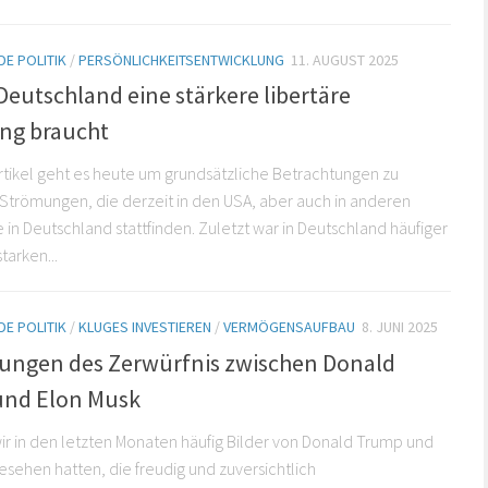
E POLITIK
/
PERSÖNLICHKEITSENTWICKLUNG
11. AUGUST 2025
eutschland eine stärkere libertäre
ng braucht
rtikel geht es heute um grundsätzliche Betrachtungen zu
 Strömungen, die derzeit in den USA, aber auch in anderen
 in Deutschland stattfinden. Zuletzt war in Deutschland häufiger
tarken...
E POLITIK
/
KLUGES INVESTIEREN
/
VERMÖGENSAUFBAU
8. JUNI 2025
ungen des Zerwürfnis zwischen Donald
nd Elon Musk
 in den letzten Monaten häufig Bilder von Donald Trump und
esehen hatten, die freudig und zuversichtlich