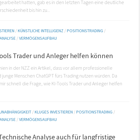
rbeitet hatten, gab es in den letzten Tagen eine deutliche
schiedenheit bis hin zu...
STIEREN
/
KÜNSTLICHE INTELLIGENZ
/
POSITIONSTRADING
/
 ANALYSE
/
VERMÖGENSAUFBAU
Tools Trader und Anleger helfen können
ien in der NZZ ein Artikel, dass vor allem professionelle
d junge Menschen ChatGPT fürs Trading nutzen würden. Da
 mir schnell die Frage, wie KI-Tools Trader und Anleger helfen
 UNABHÄNGIGKEIT
/
KLUGES INVESTIEREN
/
POSITIONSTRADING
/
 ANALYSE
/
VERMÖGENSAUFBAU
echnische Analyse auch für langfristige