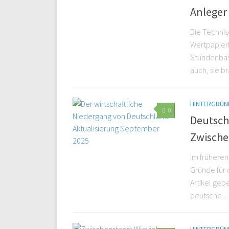
Anleger 
Die Technis
Wertpapierh
Stundenbasi
auch, sie br
HINTERGRÜND
0
Deutschl
Zwische
Im früheren
Gründe für 
Artikel geb
deutsche...