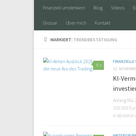
Finanziell umdenken!
Blog
Videos
E
Glossar
Über mich
Kontakt
MARKIERT:
TRENDBESTÄTIGUNG
FINANZIELLE
0
22. NOVEMBE
KI-Verm
investie
Anfang Mai 2
100.000 Eur
in Abstand 
HINTERGRÜND