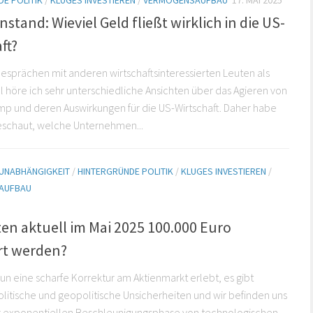
E POLITIK
/
KLUGES INVESTIEREN
/
VERMÖGENSAUFBAU
17. MAI 2025
stand: Wieviel Geld fließt wirklich in die US-
ft?
esprächen mit anderen wirtschaftsinteressierten Leuten als
 höre ich sehr unterschiedliche Ansichten über das Agieren von
p und deren Auswirkungen für die US-Wirtschaft. Daher habe
eschaut, welche Unternehmen...
 UNABHÄNGIGKEIT
/
HINTERGRÜNDE POLITIK
/
KLUGES INVESTIEREN
/
AUFBAU
ten aktuell im Mai 2025 100.000 Euro
ert werden?
un eine scharfe Korrektur am Aktienmarkt erlebt, es gibt
olitische und geopolitische Unsicherheiten und wir befinden uns
er exponentiellen Beschleunigungsphase von technologischen