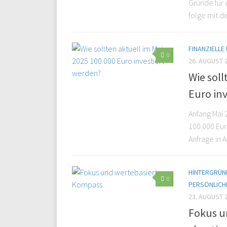
Gründe für 
folge mit de
FINANZIELLE
0
26. AUGUST 
Wie sol
Euro in
Anfang Mai 2
100.000 Eur
Anfrage in 
HINTERGRÜND
0
PERSÖNLICH
23. AUGUST 
Fokus u