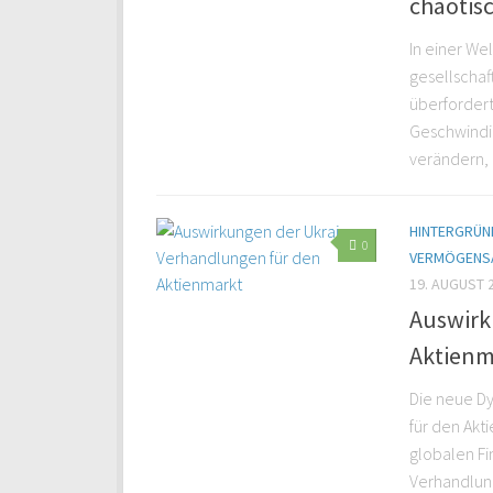
chaotis
In einer Wel
gesellschaf
überfordert
Geschwindig
verändern, b
HINTERGRÜND
0
VERMÖGENS
19. AUGUST 
Auswirk
Aktienm
Die neue D
für den Akt
globalen Fi
Verhandlung