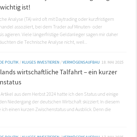
wichtig ist!
che Analyse (TA) wird oft mit Daytrading oder kurzfristigem
andel assoziiert, bei dem Trader auf Minuten- oder
s agieren. Viele längerfristige Geldanleger sagen mir daher
äuchten die Technische Analyse nicht, weil...
E POLITIK
/
KLUGES INVESTIEREN
/
VERMÖGENSAUFBAU
18. MAI 2025
ands wirtschaftliche Talfahrt – ein kurzer
nstatus
 Artikel aus dem Herbst 2024 hatte ich den Status und einige
den Niedergang der deutschen Wirtschaft skizziert. In diesem
e ich einen kurzen Zwischenstatus und Ausblick. Denn die