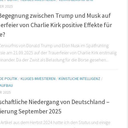
ER 2025
 Begegnung zwischen Trump und Musk auf
erfeier von Charlie Kirk positive Effekte für
e?
rwürfnis von Donald Trump und Elon Musk im Spätfrühling
 sie am 21.09.2025 auf der Trauerfeier von Charlie Kirk erstmalig
inander. Da der Zwist als Belastung für die Börse gesehen...
E POLITIK
/
KLUGES INVESTIEREN
/
KÜNSTLICHE INTELLIGENZ
/
AUFBAU
R 2025
tschaftliche Niedergang von Deutschland –
sierung September 2025
 Artikel aus dem Herbst 2024 hatte ich den Status und einige