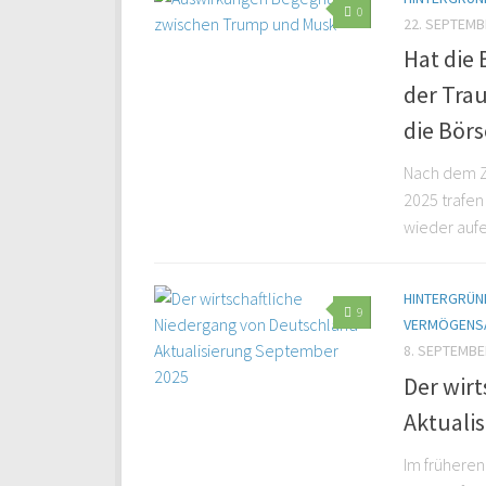
0
22. SEPTEMB
Hat die
der Trau
die Börs
Nach dem Ze
2025 trafen
wieder aufe
HINTERGRÜND
9
VERMÖGENS
8. SEPTEMBE
Der wir
Aktuali
Im früheren