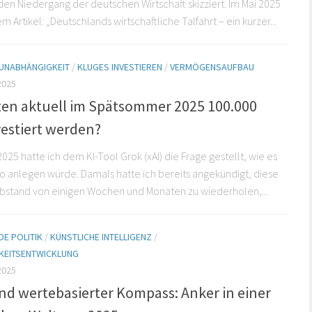
den Niedergang der deutschen Wirtschaft skizziert. Im Mai 2025
m Artikel: „Deutschlands wirtschaftliche Talfahrt – ein kurzer...
 UNABHÄNGIGKEIT
/
KLUGES INVESTIEREN
/
VERMÖGENSAUFBAU
2025
lten aktuell im Spätsommer 2025 100.000
vestiert werden?
025 hatte ich dem KI-Tool Grok (xAI) die Frage gestellt, wie es
o anlegen würde. Damals hatte ich bereits angekündigt, diese
Abstand von einigen Wochen und Monaten zu wiederholen,...
E POLITIK
/
KÜNSTLICHE INTELLIGENZ
/
KEITSENTWICKLUNG
2025
nd wertebasierter Kompass: Anker in einer