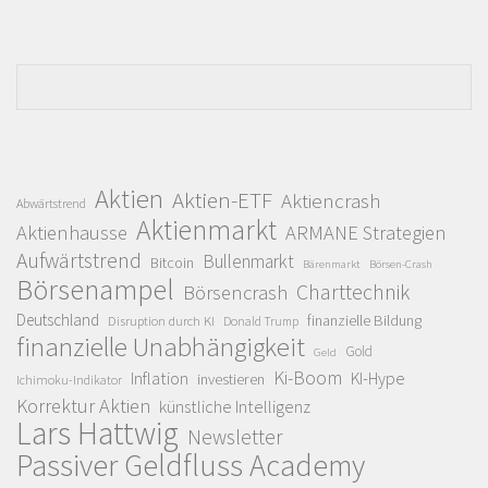
Aktien
Aktien-ETF
Aktiencrash
Abwärtstrend
Aktienmarkt
Aktienhausse
ARMANE Strategien
Aufwärtstrend
Bullenmarkt
Bitcoin
Bärenmarkt
Börsen-Crash
Börsenampel
Charttechnik
Börsencrash
Deutschland
finanzielle Bildung
Disruption durch KI
Donald Trump
finanzielle Unabhängigkeit
Gold
Geld
Ki-Boom
Inflation
KI-Hype
investieren
Ichimoku-Indikator
Korrektur Aktien
künstliche Intelligenz
Lars Hattwig
Newsletter
Passiver Geldfluss Academy