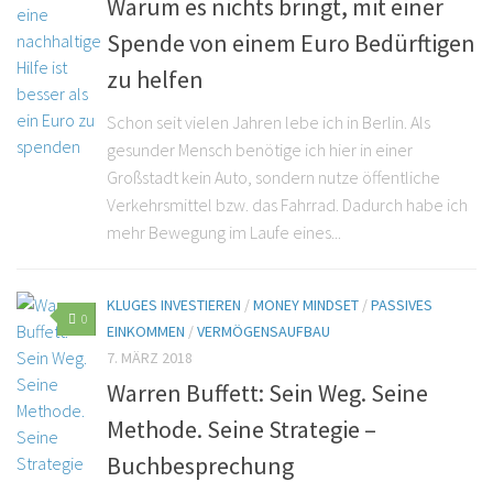
Warum es nichts bringt, mit einer
Spende von einem Euro Bedürftigen
zu helfen
Schon seit vielen Jahren lebe ich in Berlin. Als
gesunder Mensch benötige ich hier in einer
Großstadt kein Auto, sondern nutze öffentliche
Verkehrsmittel bzw. das Fahrrad. Dadurch habe ich
mehr Bewegung im Laufe eines...
KLUGES INVESTIEREN
/
MONEY MINDSET
/
PASSIVES
0
EINKOMMEN
/
VERMÖGENSAUFBAU
7. MÄRZ 2018
Warren Buffett: Sein Weg. Seine
Methode. Seine Strategie –
Buchbesprechung