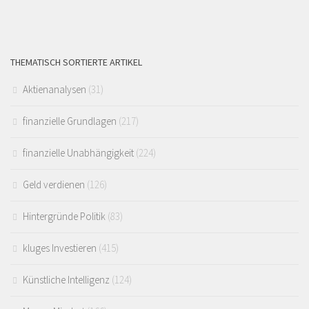
THEMATISCH SORTIERTE ARTIKEL
Aktienanalysen
(31)
finanzielle Grundlagen
(217)
finanzielle Unabhängigkeit
(224)
Geld verdienen
(126)
Hintergründe Politik
(83)
kluges Investieren
(415)
Künstliche Intelligenz
(124)