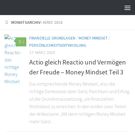
MONATSARCHIV:
MÄRZ 2018
FINANZIELLE GRUNDLAGEN
/
MONEY MINDSET
/
2
PERSÖNLICHKEITSENTWICKLUNG
27. MÄRZ 2018
Actio gleich Reactio und Vermögen
der Freude – Money Mindset Teil 3
Das entsprechende Money Mindset, also die
richtige Denkweise über Geld, Reichtum und Erfolg,
ist die Grundvoraussetzung, um finanziellen
Wohlstand zu erreichen. In den ersten zwei Teilen
der Artikelserie „Mit dem richtigen Money Mindset
mehr Geld...