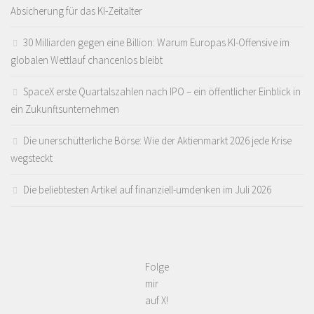
Absicherung für das KI-Zeitalter
30 Milliarden gegen eine Billion: Warum Europas KI-Offensive im
globalen Wettlauf chancenlos bleibt
SpaceX erste Quartalszahlen nach IPO – ein öffentlicher Einblick in
ein Zukunftsunternehmen
Die unerschütterliche Börse: Wie der Aktienmarkt 2026 jede Krise
wegsteckt
Die beliebtesten Artikel auf finanziell-umdenken im Juli 2026
Folge
mir
auf X!