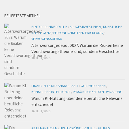
BELIEBTESTE ARTIKEL
HINTERGRÜNDE POLITIK
/
KLUGES INVESTIEREN
/
KÜNSTLICHE
INTELLIGENZ
/
PERSÖNLICHKEITSENTWICKLUNG
/
VERMÖGENSAUFBAU
Altersvorsorgedepot 2027: Warum die Risiken keine
Verschwörungstheorie sind, sondern Geschichte
18 JULI, 2026
FINANZIELLE UNABHÄNGIGKEIT
/
GELD VERDIENEN
/
KÜNSTLICHE INTELLIGENZ
/
PERSÖNLICHKEITSENTWICKLUNG
Warum KI-Nutzung über deine berufliche Relevanz
entscheidet
16 JULI, 2026
AKTIENANALYSEN
/
HINTERGRÜNDE POLITIK
/
KLUGES