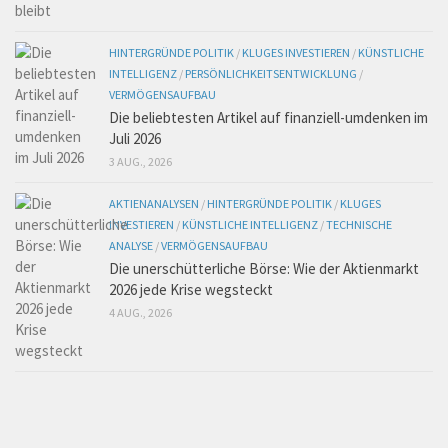
HINTERGRÜNDE POLITIK
/
KLUGES INVESTIEREN
/
KÜNSTLICHE
INTELLIGENZ
/
PERSÖNLICHKEITSENTWICKLUNG
/
VERMÖGENSAUFBAU
Die beliebtesten Artikel auf finanziell-umdenken im
Juli 2026
3 AUG., 2026
AKTIENANALYSEN
/
HINTERGRÜNDE POLITIK
/
KLUGES
INVESTIEREN
/
KÜNSTLICHE INTELLIGENZ
/
TECHNISCHE
ANALYSE
/
VERMÖGENSAUFBAU
Die unerschütterliche Börse: Wie der Aktienmarkt
2026 jede Krise wegsteckt
4 AUG., 2026