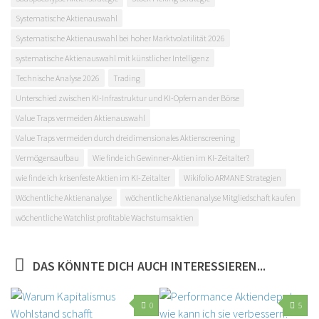
Systematische Aktienauswahl
Systematische Aktienauswahl bei hoher Marktvolatilität 2026
systematische Aktienauswahl mit künstlicher Intelligenz
Technische Analyse 2026
Trading
Unterschied zwischen KI-Infrastruktur und KI-Opfern an der Börse
Value Traps vermeiden Aktienauswahl
Value Traps vermeiden durch dreidimensionales Aktienscreening
Vermögensaufbau
Wie finde ich Gewinner-Aktien im KI-Zeitalter?
wie finde ich krisenfeste Aktien im KI-Zeitalter
Wikifolio ARMANE Strategien
Wöchentliche Aktienanalyse
wöchentliche Aktienanalyse Mitgliedschaft kaufen
wöchentliche Watchlist profitable Wachstumsaktien
DAS KÖNNTE DICH AUCH INTERESSIEREN...
0
5