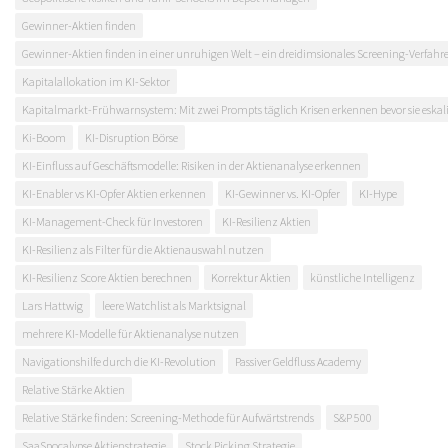
Gewinner-Aktien finden
Gewinner-Aktien finden in einer unruhigen Welt – ein dreidimsionales Screening-Verfahr
Kapitalallokation im KI-Sektor
Kapitalmarkt-Frühwarnsystem: Mit zwei Prompts täglich Krisen erkennen bevor sie eskal
Ki-Boom
KI-Disruption Börse
KI-Einfluss auf Geschäftsmodelle: Risiken in der Aktienanalyse erkennen
KI-Enabler vs KI-Opfer Aktien erkennen
KI-Gewinner vs. KI-Opfer
KI-Hype
KI-Management-Check für Investoren
KI-Resilienz Aktien
KI-Resilienz als Filter für die Aktienauswahl nutzen
KI-Resilienz Score Aktien berechnen
Korrektur Aktien
künstliche Intelligenz
Lars Hattwig
leere Watchlist als Marktsignal
mehrere KI-Modelle für Aktienanalyse nutzen
Navigationshilfe durch die KI-Revolution
Passiver Geldfluss Academy
Relative Stärke Aktien
Relative Stärke finden: Screening-Methode für Aufwärtstrends
S&P 500
SaaSpocalypse Aktienstrategie
Stock Picking Strategie