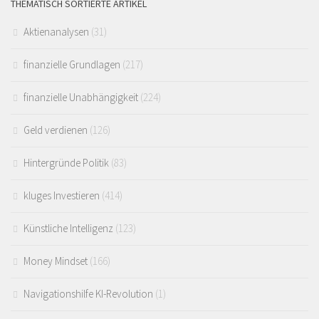
THEMATISCH SORTIERTE ARTIKEL
Aktienanalysen
(31)
finanzielle Grundlagen
(217)
finanzielle Unabhängigkeit
(224)
Geld verdienen
(126)
Hintergründe Politik
(83)
kluges Investieren
(414)
Künstliche Intelligenz
(123)
Money Mindset
(166)
Navigationshilfe KI-Revolution
(1)