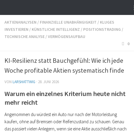
AKTIENANALYSEN
/
FINANZIELLE UNABHÄNGIGKEIT
/
KLUGES
INVESTIEREN
/
KÜNSTLICHE INTELLIGENZ
/
POSITIONSTRADING
/
TECHNISCHE ANALYSE
/
VERMÖGENSAUFBAU
0
KI-Resilienz statt Bauchgefühl: Wie ich jede
Woche profitable Aktien systematisch finde
VON
LARSHATTWIG
·
28. JUNI 2026
Warum ein einzelnes Kriterium heute nicht
mehr reicht
Angenommen du würdest ein Auto nur nach der Motorleistung
kaufen, ohne auf Bremsen oder Reifenzustand zu schauen. Genau
das passiert vielen Anlegern, wenn sie eine Aktie ausschließlich nach