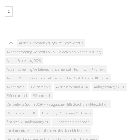
Tags:
Aktien Automatisierungs-Resilienz Robotik
Aktien Screening weltweit ab 2 Milliarden Marktkapitalisierung
Aktien-Screening 2026
Aktien-Screening Verfahren: Fundamental - Technisch - KI-Check
Aktien-Watchlist erstellen mit Fokus auf Free Cashflow und KI-Stärke
Aktiencrash
Aktienmarkt
Aktienscreening 2026
Anlagestrategie 2026
Börsenampel
Börsencrash
Der perfekte Sturm 2026 – Navigations-Hilfe durch die KI-Revolution
Disruption durch KI
Dreistufiges Screening-Verfahren
finanzielle Unabhängigkeit
Fundamentalanalyse KI
fundamentale und technische Analyse kombinieren KI
Geopolitische Risiken und Tariff-Schocks im Depot managen