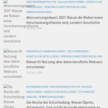
HINTERGRÜNDE POLITIK
/
KLUGES INVESTIEREN
/
KÜNSTLICHE
INTELLIGENZ
/
PERSÖNLICHKEITSENTWICKLUNG
/
VERMÖGENSAUFBAU
Altersvorsorgedepot 2027: Warum die Risiken keine
Verschwörungstheorie sind, sondern Geschichte
18 JULI, 2026
FINANZIELLE UNABHÄNGIGKEIT
/
GELD VERDIENEN
/
KÜNSTLICHE INTELLIGENZ
/
PERSÖNLICHKEITSENTWICKLUNG
Warum KI-Nutzung über deine berufliche Relevanz
entscheidet
16 JULI, 2026
AKTIENANALYSEN
/
HINTERGRÜNDE POLITIK
/
KLUGES
INVESTIEREN
/
KÜNSTLICHE INTELLIGENZ
/
TECHNISCHE
ANALYSE
/
VERMÖGENSAUFBAU
Die Woche der Entscheidung: Warum Ölpreis,
Aktienmarkt, Fed und KI-Kontrolle gleichzeitig an