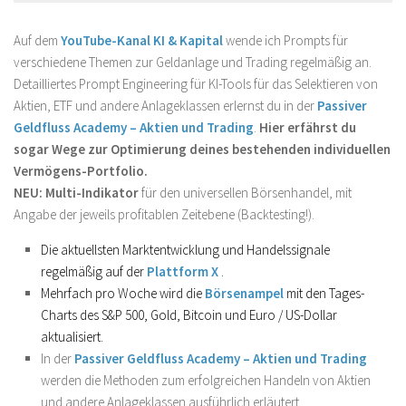
Auf dem
YouTube-Kanal KI & Kapital
wende ich Prompts für
verschiedene Themen zur Geldanlage und Trading regelmäßig an.
Detailliertes Prompt Engineering für KI-Tools für das Selektieren von
Aktien, ETF und andere Anlageklassen erlernst du in der
Passiver
Geldfluss Academy – Aktien und Trading
.
Hier erfährst du
sogar Wege zur Optimierung deines bestehenden individuellen
Vermögens-Portfolio.
NEU: Multi-Indikator
für den universellen Börsenhandel, mit
Angabe der jeweils profitablen Zeitebene (Backtesting!).
Die aktuellsten Marktentwicklung und Handelssignale
regelmäßig auf der
Plattform X
.
Mehrfach pro Woche wird die
Börsenampel
mit den Tages-
Charts des S&P 500, Gold, Bitcoin und Euro / US-Dollar
aktualisiert.
In der
Passiver Geldfluss Academy – Aktien und Trading
werden die Methoden zum erfolgreichen Handeln von Aktien
und andere Anlageklassen ausführlich erläutert.