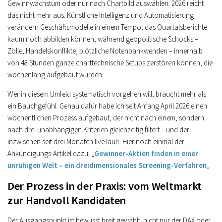
Gewinnwachstum oder nur nach Chartbild auswählen. 2026 reicht
das nicht mehr aus. Künstliche Intelligenz und Automatisierung
verändern Geschäftsmodelle in einem Tempo, das Quartalsberichte
kaum noch abbilden können, während geopolitische Schocks –
Zölle, Handelskonflikte, plötzliche Notenbankwenden – innerhalb
von 48 Stunden ganze charttechnische Setups zerstören können, die
wochenlang aufgebaut wurden.
Wer in diesem Umfeld systematisch vorgehen will, braucht mehr als
ein Bauchgefühl. Genau dafür habe ich seit Anfang April 2026 einen
wöchentlichen Prozess aufgebaut, der nicht nach einem, sondern
nach drei unabhängigen Kriterien gleichzeitig filtert – und der
inzwischen seit drei Monaten live läuft. Hier noch einmal der
Ankündigungs-Artikel dazu: „
Gewinner-Aktien finden in einer
unruhigen Welt – ein dreidimensionales Screening-Verfahren
„
Der Prozess in der Praxis: vom Weltmarkt
zur Handvoll Kandidaten
Der Ausgangspunkt ist bewusst breit gewählt: nicht nur der DAX oder