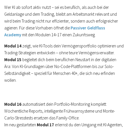
Wer KI ab sofort aktiv nutzt – sei es beruflich, als auch bei der
Geldanlage und dem Trading, bleibt am Arbeitsmarkt relevant und
wird beim Trading nicht nur effizienter, sondern auch erfolgreicher
agieren. Für
diese Vorhaben öffnet die
Passiver Geldfluss
Academy
mit den Modulen 14–17 einen Zukunftsweg
.
Modul 14
zeigt, wie KI-Tools dein Vermögensportfolio optimieren und
Trading-Strategien entwickeln – ohne teure Vermögensverwalter.
Modul 15
begleitet dich beim beruflichen Neustart in der digitalen
Ära: Von KI-Grundlagen über No-Code-Plattformen bis zur Solo-
Selbständigkeit – speziell für Menschen 40+, die sich neu erfinden
wollen.
Modul 16
automatisiert dein Portfolio-Monitoring komplett:
Wöchentliche Reports, intelligente Frühwarnsysteme und Monte-
Carlo-Stresstests ersetzen das Family-Office.
Im neu gestarteten
Modul 17
erlernst du den Umgang mit KI-Agenten,