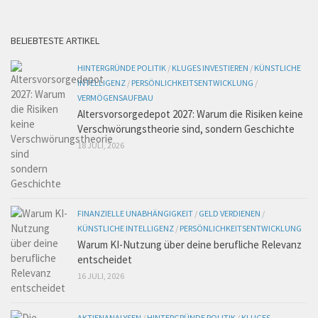
BELIEBTESTE ARTIKEL
HINTERGRÜNDE POLITIK
/
KLUGES INVESTIEREN
/
KÜNSTLICHE
INTELLIGENZ
/
PERSÖNLICHKEITSENTWICKLUNG
/
VERMÖGENSAUFBAU
Altersvorsorgedepot 2027: Warum die Risiken keine
Verschwörungstheorie sind, sondern Geschichte
18 JULI, 2026
FINANZIELLE UNABHÄNGIGKEIT
/
GELD VERDIENEN
/
KÜNSTLICHE INTELLIGENZ
/
PERSÖNLICHKEITSENTWICKLUNG
Warum KI-Nutzung über deine berufliche Relevanz
entscheidet
16 JULI, 2026
AKTIENANALYSEN
/
HINTERGRÜNDE POLITIK
/
KLUGES