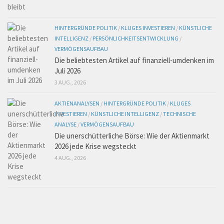
HINTERGRÜNDE POLITIK
/
KLUGES INVESTIEREN
/
KÜNSTLICHE
INTELLIGENZ
/
PERSÖNLICHKEITSENTWICKLUNG
/
VERMÖGENSAUFBAU
Die beliebtesten Artikel auf finanziell-umdenken im
Juli 2026
3 AUG., 2026
AKTIENANALYSEN
/
HINTERGRÜNDE POLITIK
/
KLUGES
INVESTIEREN
/
KÜNSTLICHE INTELLIGENZ
/
TECHNISCHE
ANALYSE
/
VERMÖGENSAUFBAU
Die unerschütterliche Börse: Wie der Aktienmarkt
2026 jede Krise wegsteckt
4 AUG., 2026