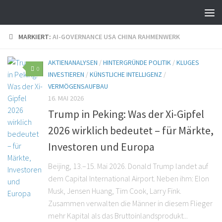
MARKIERT:
AI-GOVERNANCE USA CHINA RAHMENWERK
AKTIENANALYSEN
/
HINTERGRÜNDE POLITIK
/
KLUGES
0
INVESTIEREN
/
KÜNSTLICHE INTELLIGENZ
/
VERMÖGENSAUFBAU
16. MAI 2026
Trump in Peking: Was der Xi-Gipfel
2026 wirklich bedeutet – für Märkte,
Investoren und Europa
Beijing, 13.–15. Mai 2026. Donald Trump landet auf
dem Capital International Airport. Neben ihm: Elon
Musk, Jensen Huang, Tim Cook, Larry Fink.
Zusammen verwalten die Männer in diesem Flieger
mehr Kapital als das Bruttoinlandsprodukt...