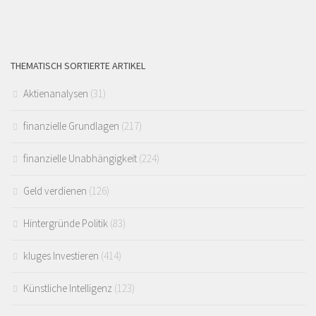
THEMATISCH SORTIERTE ARTIKEL
Aktienanalysen
(31)
finanzielle Grundlagen
(217)
finanzielle Unabhängigkeit
(224)
Geld verdienen
(126)
Hintergründe Politik
(83)
kluges Investieren
(414)
Künstliche Intelligenz
(123)