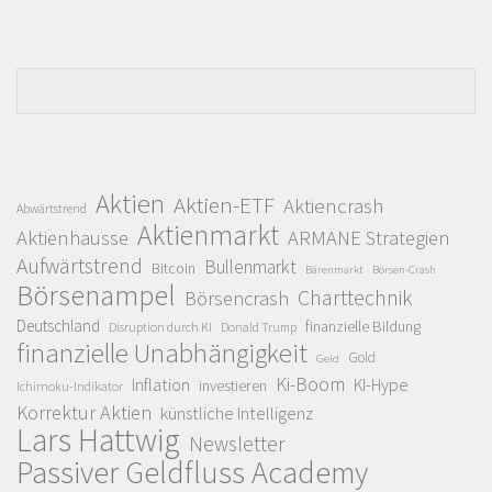
Aktien
Aktien-ETF
Aktiencrash
Abwärtstrend
Aktienmarkt
Aktienhausse
ARMANE Strategien
Aufwärtstrend
Bullenmarkt
Bitcoin
Bärenmarkt
Börsen-Crash
Börsenampel
Charttechnik
Börsencrash
Deutschland
finanzielle Bildung
Disruption durch KI
Donald Trump
finanzielle Unabhängigkeit
Gold
Geld
Ki-Boom
Inflation
KI-Hype
investieren
Ichimoku-Indikator
Korrektur Aktien
künstliche Intelligenz
Lars Hattwig
Newsletter
Passiver Geldfluss Academy