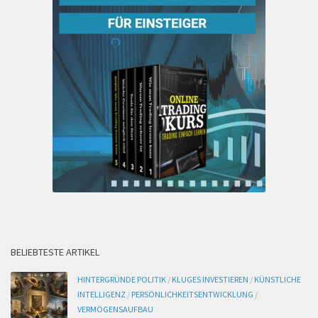
BELIEBTESTE ARTIKEL
HINTERGRÜNDE POLITIK
/
KLUGES INVESTIEREN
/
KÜNSTLICHE
INTELLIGENZ
/
PERSÖNLICHKEITSENTWICKLUNG
/
VERMÖGENSAUFBAU