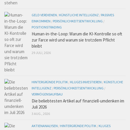
GELD VERDIENEN
/
KÜNSTLICHE INTELLIGENZ
/
PASSIVES
EINKOMMEN
/
PERSÖNLICHKEITSENTWICKLUNG
/
POSITIONSTRADING
Human-in-the-Loop: Warum die KI-Kontrolle so oft
zur Farce wird und warum sie trotzdem Pflicht
bleibt
29 JULI, 2026
HINTERGRÜNDE POLITIK
/
KLUGES INVESTIEREN
/
KÜNSTLICHE
INTELLIGENZ
/
PERSÖNLICHKEITSENTWICKLUNG
/
VERMÖGENSAUFBAU
Die beliebtesten Artikel auf finanziell-umdenken im
Juli 2026
3 AUG., 2026
AKTIENANALYSEN
/
HINTERGRÜNDE POLITIK
/
KLUGES