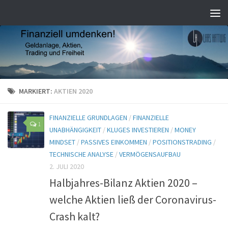
MARKIERT:
AKTIEN 2020
FINANZIELLE GRUNDLAGEN
/
FINANZIELLE
1
UNABHÄNGIGKEIT
/
KLUGES INVESTIEREN
/
MONEY
MINDSET
/
PASSIVES EINKOMMEN
/
POSITIONSTRADING
/
TECHNISCHE ANALYSE
/
VERMÖGENSAUFBAU
2. JULI 2020
Halbjahres-Bilanz Aktien 2020 –
welche Aktien ließ der Coronavirus-
Crash kalt?