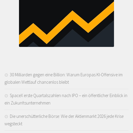
30 Milliarden gegen eine Billion: Warum Europas KI-Offensive im
globalen Wettlauf chancenlos bleibt
SpaceX erste Quartalszahlen nach IPO – ein öffentlicher Einblick in
ein Zukunftsunternehmen
Die unerschütterliche Börse: Wie der Aktienmarkt 2026 jede Krise
wegsteckt