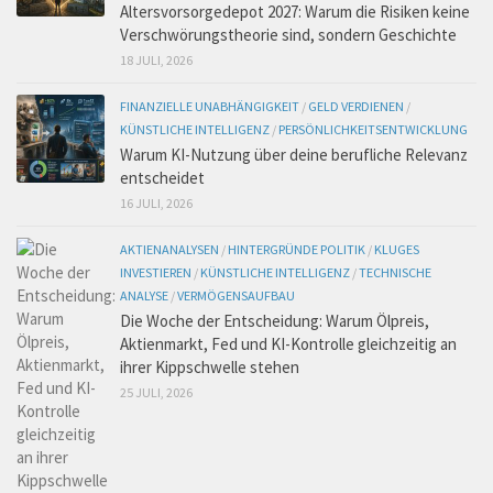
Altersvorsorgedepot 2027: Warum die Risiken keine
Verschwörungstheorie sind, sondern Geschichte
18 JULI, 2026
FINANZIELLE UNABHÄNGIGKEIT
/
GELD VERDIENEN
/
KÜNSTLICHE INTELLIGENZ
/
PERSÖNLICHKEITSENTWICKLUNG
Warum KI-Nutzung über deine berufliche Relevanz
entscheidet
16 JULI, 2026
AKTIENANALYSEN
/
HINTERGRÜNDE POLITIK
/
KLUGES
INVESTIEREN
/
KÜNSTLICHE INTELLIGENZ
/
TECHNISCHE
ANALYSE
/
VERMÖGENSAUFBAU
Die Woche der Entscheidung: Warum Ölpreis,
Aktienmarkt, Fed und KI-Kontrolle gleichzeitig an
ihrer Kippschwelle stehen
25 JULI, 2026