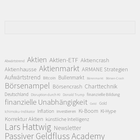
Aktien
Aktien-ETF
Aktiencrash
Abwärtstrend
Aktienmarkt
Aktienhausse
ARMANE Strategien
Aufwärtstrend
Bullenmarkt
Bitcoin
Bärenmarkt
Börsen-Crash
Börsenampel
Charttechnik
Börsencrash
Deutschland
finanzielle Bildung
Disruption durch KI
Donald Trump
finanzielle Unabhängigkeit
Gold
Geld
Ki-Boom
Inflation
KI-Hype
investieren
Ichimoku-Indikator
Korrektur Aktien
künstliche Intelligenz
Lars Hattwig
Newsletter
Passiver Geldfluss Academy