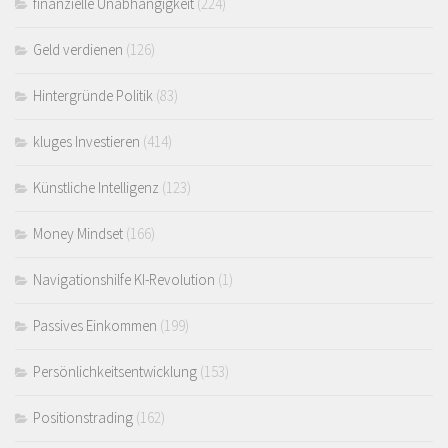
finanzielle Unabhängigkeit
(224)
Geld verdienen
(126)
Hintergründe Politik
(83)
kluges Investieren
(414)
Künstliche Intelligenz
(123)
Money Mindset
(166)
Navigationshilfe KI-Revolution
(1)
Passives Einkommen
(199)
Persönlichkeitsentwicklung
(153)
Positionstrading
(162)