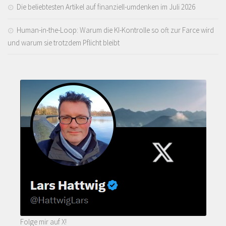
Die beliebtesten Artikel auf finanziell-umdenken im Juli 2026
Human-in-the-Loop: Warum die KI-Kontrolle so oft zur Farce wird
und warum sie trotzdem Pflicht bleibt
Folge mir auf X!