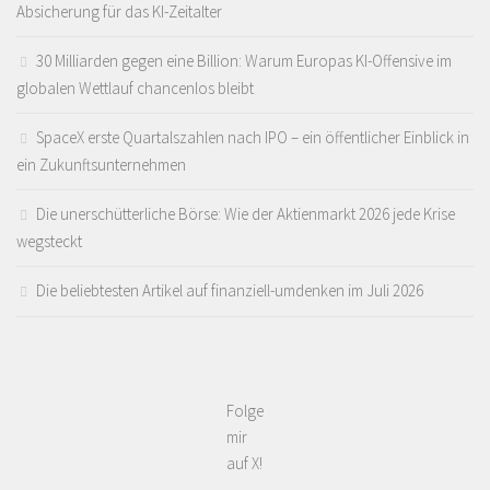
Absicherung für das KI-Zeitalter
30 Milliarden gegen eine Billion: Warum Europas KI-Offensive im
globalen Wettlauf chancenlos bleibt
SpaceX erste Quartalszahlen nach IPO – ein öffentlicher Einblick in
ein Zukunftsunternehmen
Die unerschütterliche Börse: Wie der Aktienmarkt 2026 jede Krise
wegsteckt
Die beliebtesten Artikel auf finanziell-umdenken im Juli 2026
Folge
mir
auf X!