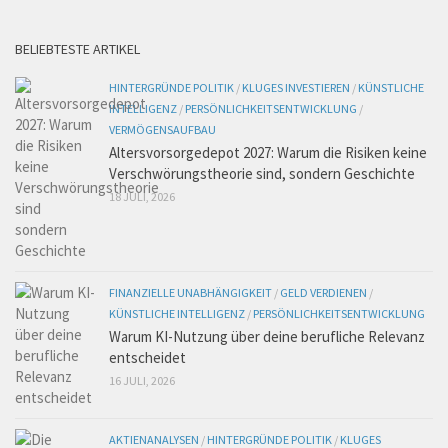
BELIEBTESTE ARTIKEL
HINTERGRÜNDE POLITIK
/
KLUGES INVESTIEREN
/
KÜNSTLICHE
INTELLIGENZ
/
PERSÖNLICHKEITSENTWICKLUNG
/
VERMÖGENSAUFBAU
Altersvorsorgedepot 2027: Warum die Risiken keine
Verschwörungstheorie sind, sondern Geschichte
18 JULI, 2026
FINANZIELLE UNABHÄNGIGKEIT
/
GELD VERDIENEN
/
KÜNSTLICHE INTELLIGENZ
/
PERSÖNLICHKEITSENTWICKLUNG
Warum KI-Nutzung über deine berufliche Relevanz
entscheidet
16 JULI, 2026
AKTIENANALYSEN
/
HINTERGRÜNDE POLITIK
/
KLUGES