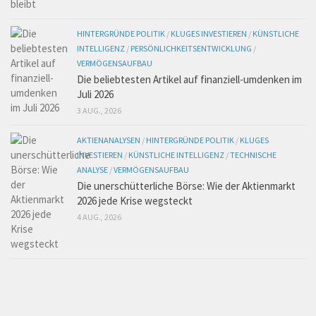
HINTERGRÜNDE POLITIK
/
KLUGES INVESTIEREN
/
KÜNSTLICHE
INTELLIGENZ
/
PERSÖNLICHKEITSENTWICKLUNG
/
VERMÖGENSAUFBAU
Die beliebtesten Artikel auf finanziell-umdenken im
Juli 2026
3 AUG., 2026
AKTIENANALYSEN
/
HINTERGRÜNDE POLITIK
/
KLUGES
INVESTIEREN
/
KÜNSTLICHE INTELLIGENZ
/
TECHNISCHE
ANALYSE
/
VERMÖGENSAUFBAU
Die unerschütterliche Börse: Wie der Aktienmarkt
2026 jede Krise wegsteckt
4 AUG., 2026