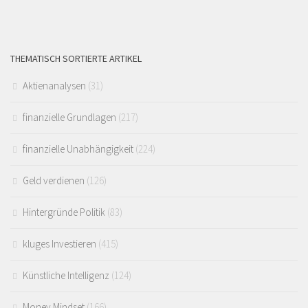
THEMATISCH SORTIERTE ARTIKEL
Aktienanalysen
(31)
finanzielle Grundlagen
(217)
finanzielle Unabhängigkeit
(224)
Geld verdienen
(126)
Hintergründe Politik
(83)
kluges Investieren
(415)
Künstliche Intelligenz
(124)
Money Mindset
(166)