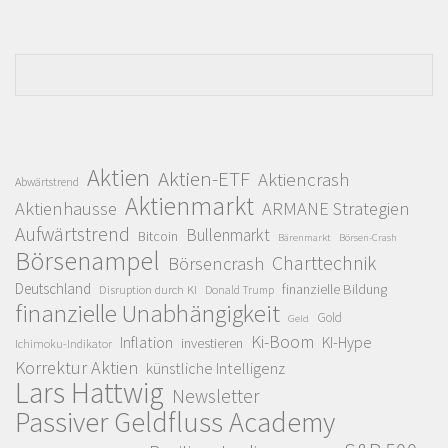
Aktien
Aktien-ETF
Aktiencrash
Abwärtstrend
Aktienmarkt
Aktienhausse
ARMANE Strategien
Aufwärtstrend
Bullenmarkt
Bitcoin
Bärenmarkt
Börsen-Crash
Börsenampel
Charttechnik
Börsencrash
Deutschland
finanzielle Bildung
Disruption durch KI
Donald Trump
finanzielle Unabhängigkeit
Gold
Geld
Ki-Boom
Inflation
KI-Hype
investieren
Ichimoku-Indikator
Korrektur Aktien
künstliche Intelligenz
Lars Hattwig
Newsletter
Passiver Geldfluss Academy