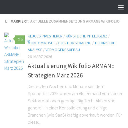
MARKIERT:
AKTUELLE ZUSAMMENSETZUNG ARMANE WIKIFOLIO
KLUGES INVESTIEREN
/
KÜNSTLICHE INTELLIGENZ
/
0
MONEY MINDSET
/
POSITIONSTRADING
/
TECHNISCHE
ANALYSE
/
VERMÖGENSAUFBAU
26. MÄRZ 2026
Aktualisierung Wikifolio ARMANE
Strategien März 2026
Die letzten Wochen und Monate seit dem
Spätherbst 2025 waren am Aktienmarkt von starken
Sektorrotationen geprägt. Big Tech- Aktien sind
generell in einer Konsolidierung und einige
Branchen (wie SaaS) kräftig abverkauft worden. Für
diese...