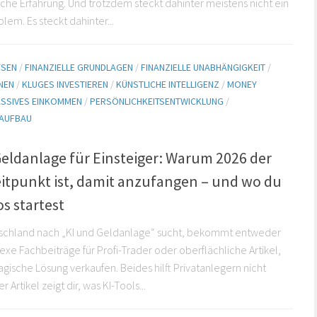
he Erfahrung. Und trotzdem steckt dahinter meistens nicht ein
lem. Es steckt dahinter...
YSEN
/
FINANZIELLE GRUNDLAGEN
/
FINANZIELLE UNABHÄNGIGKEIT
/
NEN
/
KLUGES INVESTIEREN
/
KÜNSTLICHE INTELLIGENZ
/
MONEY
ASSIVES EINKOMMEN
/
PERSÖNLICHKEITSENTWICKLUNG
/
AUFBAU
Geldanlage für Einsteiger: Warum 2026 der
eitpunkt ist, damit anzufangen – und wo du
s startest
tschland nach „KI und Geldanlage“ sucht, bekommt entweder
e Fachbeiträge für Profi-Trader oder oberflächliche Artikel,
magische Lösung verkaufen. Beides hilft Privatanlegern nicht
r Artikel zeigt dir, was KI-Tools...