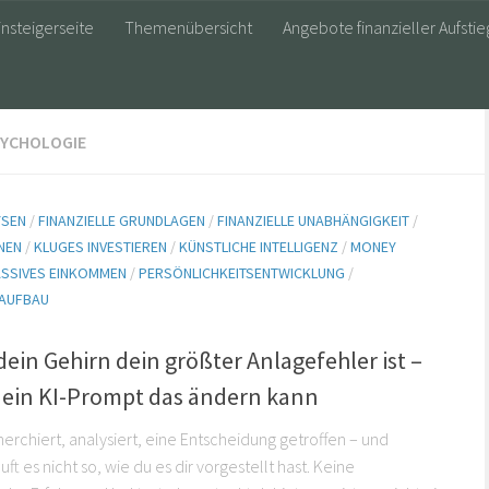
insteigerseite
Themenübersicht
Angebote finanzieller Aufstie
SYCHOLOGIE
YSEN
/
FINANZIELLE GRUNDLAGEN
/
FINANZIELLE UNABHÄNGIGKEIT
/
NEN
/
KLUGES INVESTIEREN
/
KÜNSTLICHE INTELLIGENZ
/
MONEY
ASSIVES EINKOMMEN
/
PERSÖNLICHKEITSENTWICKLUNG
/
AUFBAU
in Gehirn dein größter Anlagefehler ist –
 ein KI-Prompt das ändern kann
herchiert, analysiert, eine Entscheidung getroffen – und
ft es nicht so, wie du es dir vorgestellt hast. Keine