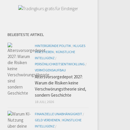
BELIEBTESTE ARTIKEL
HINTERGRÜNDE POLITIK
/
KLUGES
INVESTIEREN
/
KÜNSTLICHE
INTELLIGENZ
/
PERSÖNLICHKEITSENTWICKLUNG
/
VERMÖGENSAUFBAU
Altersvorsorgedepot 2027:
Warum die Risiken keine
Verschwörungstheorie sind,
sondern Geschichte
18 JULI, 2026
FINANZIELLE UNABHÄNGIGKEIT
/
GELD VERDIENEN
/
KÜNSTLICHE
INTELLIGENZ
/