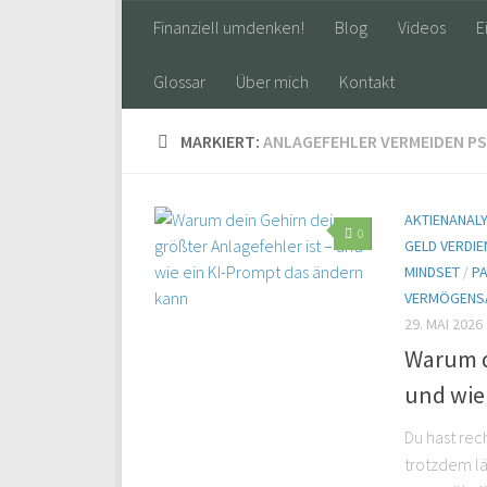
Finanziell umdenken!
Blog
Videos
E
Glossar
Über mich
Kontakt
MARKIERT:
ANLAGEFEHLER VERMEIDEN P
AKTIENANAL
0
GELD VERDIE
MINDSET
/
P
VERMÖGENS
29. MAI 2026
Warum de
und wie
Du hast rec
trotzdem läu