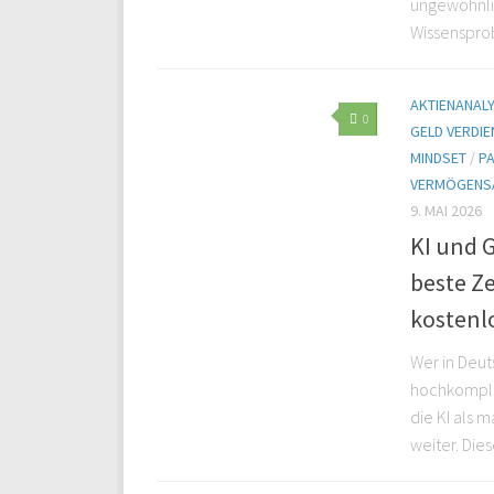
ungewöhnlic
Wissensprob
AKTIENANAL
0
GELD VERDIE
MINDSET
/
P
VERMÖGENS
9. MAI 2026
KI und 
beste Z
kostenlo
Wer in Deu
hochkomplex
die KI als 
weiter. Diese