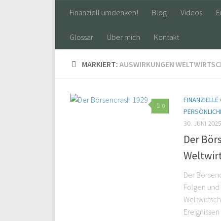
Finanziell umdenken!
Blog
Videos
E
Glossar
Über mich
Kontakt
MARKIERT:
AUSWIRKUNGEN WELTWIRTSC
FINANZIELL
0
PERSÖNLICH
30. JUNI 202
Der Bör
Weltwirt
Der Börsenc
Folgen und 
Weltwirtsch
Ereignissen 