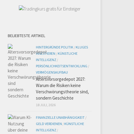
BELIEBTESTE ARTIKEL
HINTERGRÜNDE POLITIK
/
KLUGES
INVESTIEREN
/
KÜNSTLICHE
INTELLIGENZ
/
PERSÖNLICHKEITSENTWICKLUNG
/
VERMÖGENSAUFBAU
Altersvorsorgedepot 2027:
Warum die Risiken keine
Verschwörungstheorie sind,
sondern Geschichte
18 JULI, 2026
FINANZIELLE UNABHÄNGIGKEIT
/
GELD VERDIENEN
/
KÜNSTLICHE
INTELLIGENZ
/