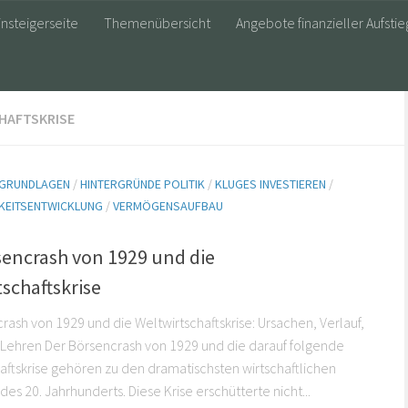
insteigerseite
Themenübersicht
Angebote finanzieller Aufstie
HAFTSKRISE
E GRUNDLAGEN
/
HINTERGRÜNDE POLITIK
/
KLUGES INVESTIEREN
/
KEITSENTWICKLUNG
/
VERMÖGENSAUFBAU
5
sencrash von 1929 und die
schaftskrise
rash von 1929 und die Weltwirtschaftskrise: Ursachen, Verlauf,
Lehren Der Börsencrash von 1929 und die darauf folgende
aftskrise gehören zu den dramatischsten wirtschaftlichen
des 20. Jahrhunderts. Diese Krise erschütterte nicht...