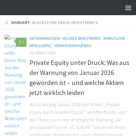
MARKIERT:
BLACKSTONE KKR KI-INVESTMENTS
AKTIENANALYSEN
/
KLUGES INVESTIEREN
/
KÜNSTLICHE
0
INTELLIGENZ
/
VERMÖGENSAUFBAU
20. MÄRZ 2026
Private Equity unter Druck: Was aus
der Warnung von Januar 2026
geworden ist – und welche Aktien
jetzt wirklich leiden
Als ich Anfang Januar 2026 den Artikel „Private
Equity durch KI unter Druck?“ veröffentlichte, war
die These noch eine strategische Warnung. Die
provokante Formel „VC eats PE“ beschrieb einen
möglichen Strukturbruch – hypothetisch genug,...