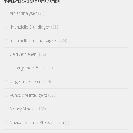
THEMATISCH SORTIERTE ARTIKEL
Aktienanalysen
(31)
finanzielle Grundlagen
(217)
finanzielle Unabhängigkeit
(224)
Geld verdienen
(126)
Hintergründe Politik
(83)
kluges Investieren
(414)
Künstliche Intelligenz
(123)
Money Mindset
(166)
Navigationshilfe KI-Revolution
(1)