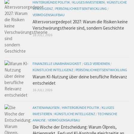
HINTERGRÜNDE POLITIK
/
KLUGES INVESTIEREN
/
KÜNSTLICHE
INTELLIGENZ
/
PERSÖNLICHKEITSENTWICKLUNG
/
VERMÖGENSAUFBAU
Altersvorsorgedepot 2027: Warum die Risiken keine
Verschwörungstheorie sind, sondern Geschichte
18 JULI, 2026
FINANZIELLE UNABHÄNGIGKEIT
/
GELD VERDIENEN
/
KÜNSTLICHE INTELLIGENZ
/
PERSÖNLICHKEITSENTWICKLUNG
Warum KI-Nutzung über deine berufliche Relevanz
entscheidet
16 JULI, 2026
AKTIENANALYSEN
/
HINTERGRÜNDE POLITIK
/
KLUGES
INVESTIEREN
/
KÜNSTLICHE INTELLIGENZ
/
TECHNISCHE
ANALYSE
/
VERMÖGENSAUFBAU
Die Woche der Entscheidung: Warum Ölpreis,
Aktienmarkt, Fed und KI-Kontrolle gleichzeitig an