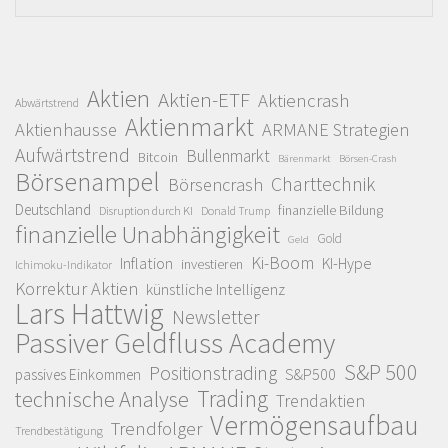
Aktien
Aktien-ETF
Aktiencrash
Abwärtstrend
Aktienmarkt
Aktienhausse
ARMANE Strategien
Aufwärtstrend
Bullenmarkt
Bitcoin
Bärenmarkt
Börsen-Crash
Börsenampel
Charttechnik
Börsencrash
Deutschland
finanzielle Bildung
Disruption durch KI
Donald Trump
finanzielle Unabhängigkeit
Gold
Geld
Ki-Boom
Inflation
KI-Hype
investieren
Ichimoku-Indikator
Korrektur Aktien
künstliche Intelligenz
Lars Hattwig
Newsletter
Passiver Geldfluss Academy
S&P 500
Positionstrading
S&P500
passives Einkommen
Trading
technische Analyse
Trendaktien
Vermögensaufbau
Trendfolger
Trendbestätigung