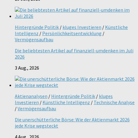
Hintergründe Politik
/
kluges Investieren
/
Künstliche
Intelligenz
/
Persönlichkeitsentwicklung
/
Vermögensaufbau
Die beliebtesten Artikel auf finanziell-umdenken im Juli
2026
3 Aug., 2026
Aktienanalysen
/
Hintergründe Politik
/
kluges
Investieren
/
Künstliche Intelligenz
/
Technische Analyse
/
Vermögensaufbau
Die unerschütterliche Börse: Wie der Aktienmarkt 2026
jede Krise wegsteckt
4 Aug., 2026