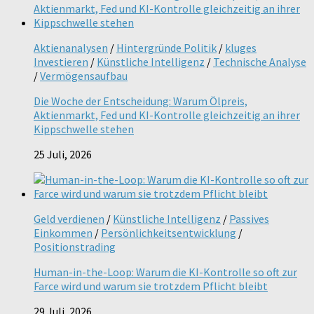
Aktienanalysen
/
Hintergründe Politik
/
kluges
Investieren
/
Künstliche Intelligenz
/
Technische Analyse
/
Vermögensaufbau
Die Woche der Entscheidung: Warum Ölpreis,
Aktienmarkt, Fed und KI-Kontrolle gleichzeitig an ihrer
Kippschwelle stehen
25 Juli, 2026
Geld verdienen
/
Künstliche Intelligenz
/
Passives
Einkommen
/
Persönlichkeitsentwicklung
/
Positionstrading
Human-in-the-Loop: Warum die KI-Kontrolle so oft zur
Farce wird und warum sie trotzdem Pflicht bleibt
29 Juli, 2026