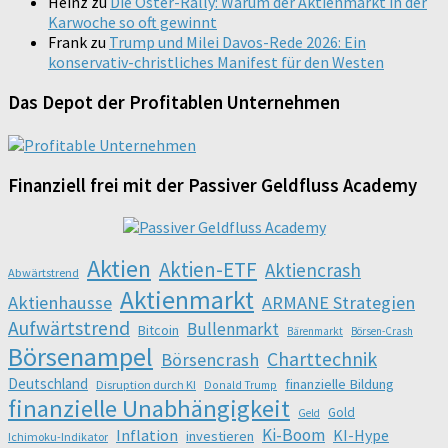
Heinz
zu
Die Oster-Rally: Warum der Aktienmarkt in der
Karwoche so oft gewinnt
Frank
zu
Trump und Milei Davos-Rede 2026: Ein
konservativ-christliches Manifest für den Westen
Das Depot der Profitablen Unternehmen
Finanziell frei mit der Passiver Geldfluss Academy
Aktien
Aktien-ETF
Aktiencrash
Abwärtstrend
Aktienmarkt
Aktienhausse
ARMANE Strategien
Aufwärtstrend
Bullenmarkt
Bitcoin
Bärenmarkt
Börsen-Crash
Börsenampel
Charttechnik
Börsencrash
Deutschland
finanzielle Bildung
Disruption durch KI
Donald Trump
finanzielle Unabhängigkeit
Gold
Geld
Ki-Boom
Inflation
KI-Hype
investieren
Ichimoku-Indikator