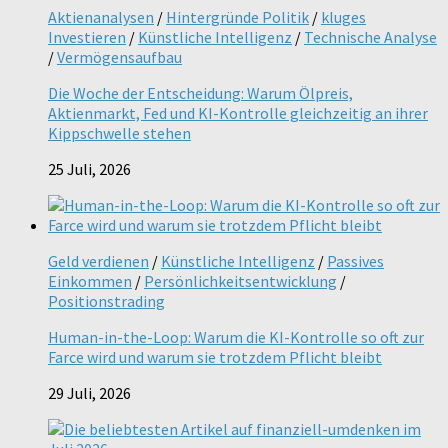
Aktienanalysen
/
Hintergründe Politik
/
kluges
Investieren
/
Künstliche Intelligenz
/
Technische Analyse
/
Vermögensaufbau
Die Woche der Entscheidung: Warum Ölpreis,
Aktienmarkt, Fed und KI-Kontrolle gleichzeitig an ihrer
Kippschwelle stehen
25 Juli, 2026
Geld verdienen
/
Künstliche Intelligenz
/
Passives
Einkommen
/
Persönlichkeitsentwicklung
/
Positionstrading
Human-in-the-Loop: Warum die KI-Kontrolle so oft zur
Farce wird und warum sie trotzdem Pflicht bleibt
29 Juli, 2026