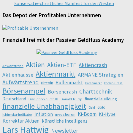
konservativ-christliches Manifest für den Westen
Das Depot der Profitablen Unternehmen
Finanziell frei mit der Passiver Geldfluss Academy
Aktien
Aktien-ETF
Aktiencrash
Abwärtstrend
Aktienmarkt
Aktienhausse
ARMANE Strategien
Aufwärtstrend
Bullenmarkt
Bitcoin
Bärenmarkt
Börsen-Crash
Börsenampel
Charttechnik
Börsencrash
Deutschland
finanzielle Bildung
Disruption durch KI
Donald Trump
finanzielle Unabhängigkeit
Gold
Geld
Ki-Boom
Inflation
KI-Hype
investieren
Ichimoku-Indikator
Korrektur Aktien
künstliche Intelligenz
Lars Hattwig
Newsletter