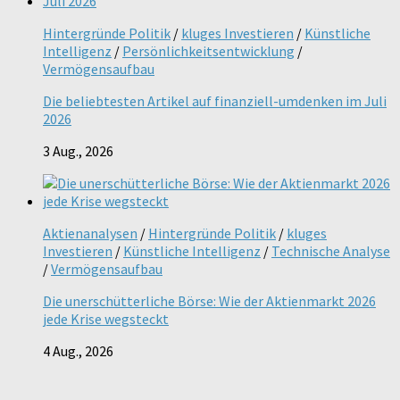
Hintergründe Politik
/
kluges Investieren
/
Künstliche
Intelligenz
/
Persönlichkeitsentwicklung
/
Vermögensaufbau
Die beliebtesten Artikel auf finanziell-umdenken im Juli
2026
3 Aug., 2026
Aktienanalysen
/
Hintergründe Politik
/
kluges
Investieren
/
Künstliche Intelligenz
/
Technische Analyse
/
Vermögensaufbau
Die unerschütterliche Börse: Wie der Aktienmarkt 2026
jede Krise wegsteckt
4 Aug., 2026