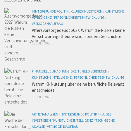
BELIEBTESTE ARTIKEL
HINTERGRÜNDE POLITIK
/
KLUGES INVESTIEREN
/
KÜNSTLICHE
INTELLIGENZ
/
PERSÖNLICHKEITSENTWICKLUNG
/
VERMÖGENSAUFBAU
Altersvorsorgedepot 2027: Warum die Risiken keine
Verschwörungstheorie sind, sondern Geschichte
18 JULI, 2026
FINANZIELLE UNABHÄNGIGKEIT
/
GELD VERDIENEN
/
KÜNSTLICHE INTELLIGENZ
/
PERSÖNLICHKEITSENTWICKLUNG
Warum KI-Nutzung über deine berufliche Relevanz
entscheidet
16 JULI, 2026
AKTIENANALYSEN
/
HINTERGRÜNDE POLITIK
/
KLUGES
INVESTIEREN
/
KÜNSTLICHE INTELLIGENZ
/
TECHNISCHE
ANALYSE
/
VERMÖGENSAUFBAU