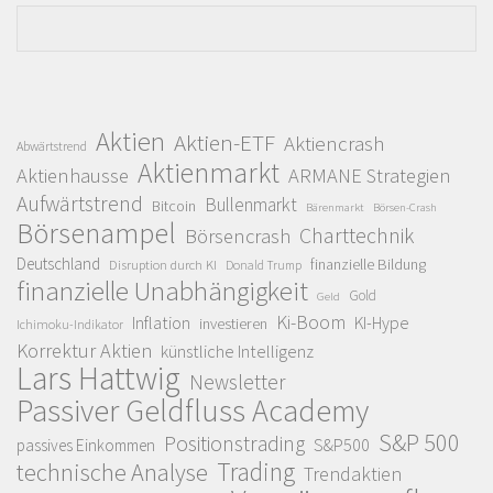
Aktien
Aktien-ETF
Aktiencrash
Abwärtstrend
Aktienmarkt
Aktienhausse
ARMANE Strategien
Aufwärtstrend
Bullenmarkt
Bitcoin
Bärenmarkt
Börsen-Crash
Börsenampel
Charttechnik
Börsencrash
Deutschland
finanzielle Bildung
Disruption durch KI
Donald Trump
finanzielle Unabhängigkeit
Gold
Geld
Ki-Boom
Inflation
KI-Hype
investieren
Ichimoku-Indikator
Korrektur Aktien
künstliche Intelligenz
Lars Hattwig
Newsletter
Passiver Geldfluss Academy
S&P 500
Positionstrading
S&P500
passives Einkommen
Trading
technische Analyse
Trendaktien