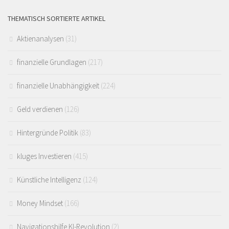
THEMATISCH SORTIERTE ARTIKEL
Aktienanalysen
(31)
finanzielle Grundlagen
(217)
finanzielle Unabhängigkeit
(224)
Geld verdienen
(126)
Hintergründe Politik
(83)
kluges Investieren
(415)
Künstliche Intelligenz
(124)
Money Mindset
(166)
Navigationshilfe KI-Revolution
(2)