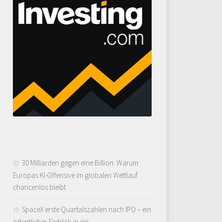
30 Milliarden gegen eine Billion: Warum
Europas KI-Offensive im globalen Wettlauf
chancenlos bleibt
SpaceX erste Quartalszahlen nach IPO – ein
öffentlicher Einblick in ein