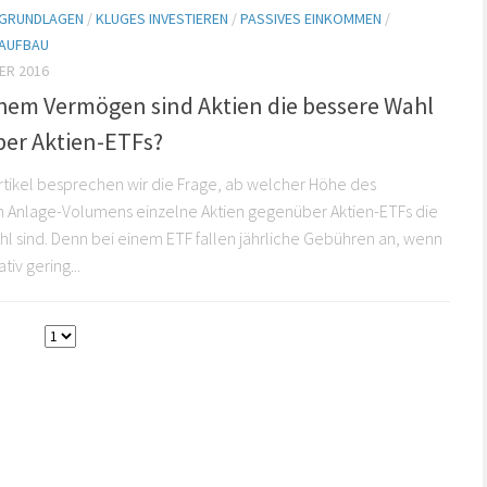
E GRUNDLAGEN
/
KLUGES INVESTIEREN
/
PASSIVES EINKOMMEN
/
AUFBAU
ER 2016
hem Vermögen sind Aktien die bessere Wahl
er Aktien-ETFs?
rtikel besprechen wir die Frage, ab welcher Höhe des
n Anlage-Volumens einzelne Aktien gegenüber Aktien-ETFs die
l sind. Denn bei einem ETF fallen jährliche Gebühren an, wenn
tiv gering...