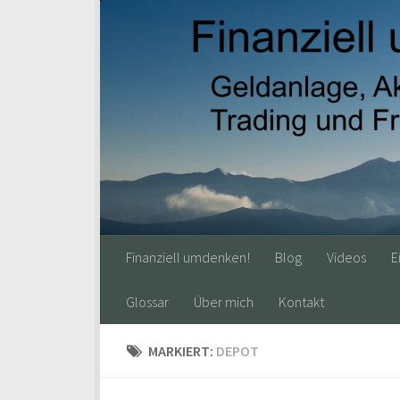
Finanziell umdenken!
Blog
Videos
E
Glossar
Über mich
Kontakt
MARKIERT:
DEPOT