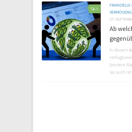
FINANZIELL
25
VERMÖGENS
27. SEPTEMB
Ab welc
gegenüb
In diesem A
verfügbare
bessere Wah
sie auch rela