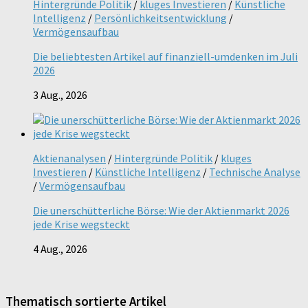
Hintergründe Politik
/
kluges Investieren
/
Künstliche
Intelligenz
/
Persönlichkeitsentwicklung
/
Vermögensaufbau
Die beliebtesten Artikel auf finanziell-umdenken im Juli
2026
3 Aug., 2026
Aktienanalysen
/
Hintergründe Politik
/
kluges
Investieren
/
Künstliche Intelligenz
/
Technische Analyse
/
Vermögensaufbau
Die unerschütterliche Börse: Wie der Aktienmarkt 2026
jede Krise wegsteckt
4 Aug., 2026
Thematisch sortierte Artikel