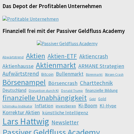
Das Depot der Profitablen Unternehmen
Finanziell frei mit der Passiver Geldfluss Academy
Aktien
Aktien-ETF
Aktiencrash
Abwärtstrend
Aktienmarkt
Aktienhausse
ARMANE Strategien
Aufwärtstrend
Bullenmarkt
Bitcoin
Bärenmarkt
Börsen-Crash
Börsenampel
Charttechnik
Börsencrash
Deutschland
finanzielle Bildung
Disruption durch KI
Donald Trump
finanzielle Unabhängigkeit
Gold
Geld
Ki-Boom
Inflation
KI-Hype
investieren
Ichimoku-Indikator
Korrektur Aktien
künstliche Intelligenz
Lars Hattwig
Newsletter
Passiver Geldfluss Academy