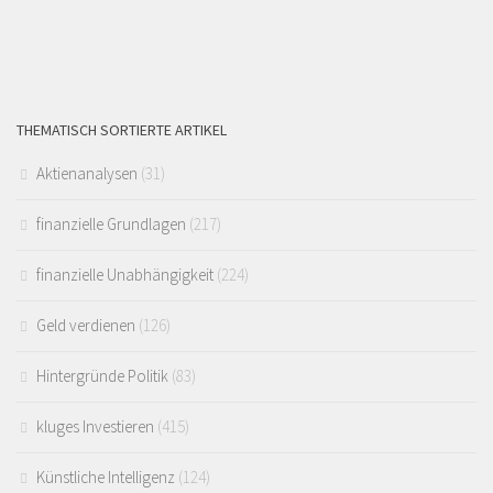
THEMATISCH SORTIERTE ARTIKEL
Aktienanalysen
(31)
finanzielle Grundlagen
(217)
finanzielle Unabhängigkeit
(224)
Geld verdienen
(126)
Hintergründe Politik
(83)
kluges Investieren
(415)
Künstliche Intelligenz
(124)