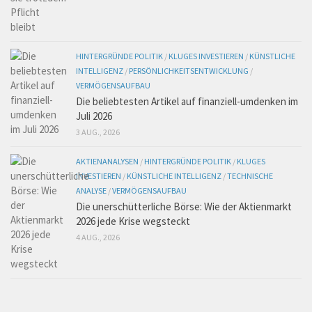
HINTERGRÜNDE POLITIK
/
KLUGES INVESTIEREN
/
KÜNSTLICHE
INTELLIGENZ
/
PERSÖNLICHKEITSENTWICKLUNG
/
VERMÖGENSAUFBAU
Die beliebtesten Artikel auf finanziell-umdenken im
Juli 2026
3 AUG., 2026
AKTIENANALYSEN
/
HINTERGRÜNDE POLITIK
/
KLUGES
INVESTIEREN
/
KÜNSTLICHE INTELLIGENZ
/
TECHNISCHE
ANALYSE
/
VERMÖGENSAUFBAU
Die unerschütterliche Börse: Wie der Aktienmarkt
2026 jede Krise wegsteckt
4 AUG., 2026