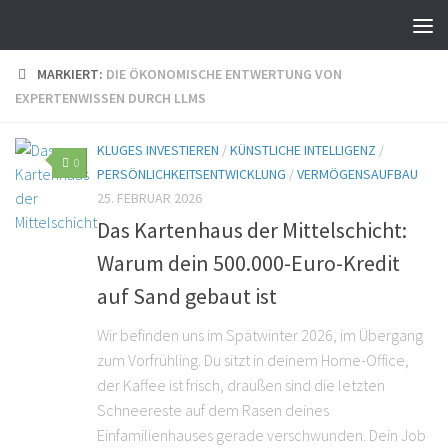
MARKIERT:
DIE ÖKONOMISCHE ENTWERTUNG VON
EXPERTENWISSEN DURCH LLMS
KLUGES INVESTIEREN
/
KÜNSTLICHE INTELLIGENZ
/
0
PERSÖNLICHKEITSENTWICKLUNG
/
VERMÖGENSAUFBAU
25. FEBRUAR 2026
Das Kartenhaus der Mittelschicht:
Warum dein 500.000-Euro-Kredit
auf Sand gebaut ist
Wir befinden uns im Spätwinter 2026, im Übergang
zum Vorfrühling. Du sitzt in deinem Home-Office,
der Kaffee ist frisch, draußen sind die letzten
Schneereste auf dem Rasen deines
Einfamilienhauses gerade verschwunden. Dein Job