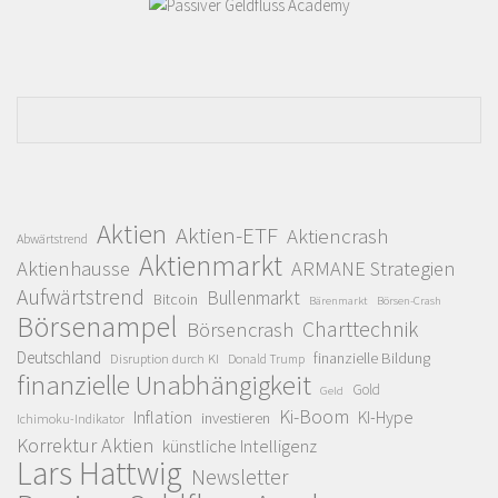
Aktien
Aktien-ETF
Aktiencrash
Abwärtstrend
Aktienmarkt
Aktienhausse
ARMANE Strategien
Aufwärtstrend
Bullenmarkt
Bitcoin
Bärenmarkt
Börsen-Crash
Börsenampel
Charttechnik
Börsencrash
Deutschland
finanzielle Bildung
Disruption durch KI
Donald Trump
finanzielle Unabhängigkeit
Gold
Geld
Ki-Boom
Inflation
KI-Hype
investieren
Ichimoku-Indikator
Korrektur Aktien
künstliche Intelligenz
Lars Hattwig
Newsletter