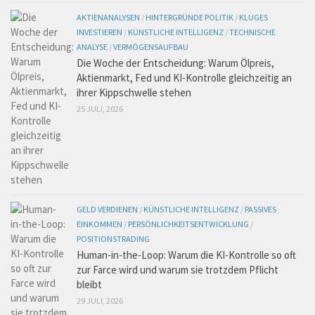
AKTIENANALYSEN
/
HINTERGRÜNDE POLITIK
/
KLUGES
INVESTIEREN
/
KÜNSTLICHE INTELLIGENZ
/
TECHNISCHE
ANALYSE
/
VERMÖGENSAUFBAU
Die Woche der Entscheidung: Warum Ölpreis,
Aktienmarkt, Fed und KI-Kontrolle gleichzeitig an
ihrer Kippschwelle stehen
25 JULI, 2026
GELD VERDIENEN
/
KÜNSTLICHE INTELLIGENZ
/
PASSIVES
EINKOMMEN
/
PERSÖNLICHKEITSENTWICKLUNG
/
POSITIONSTRADING
Human-in-the-Loop: Warum die KI-Kontrolle so oft
zur Farce wird und warum sie trotzdem Pflicht
bleibt
29 JULI, 2026