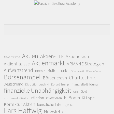
Aktien
Aktien-ETF
Aktiencrash
Abwärtstrend
Aktienmarkt
Aktienhausse
ARMANE Strategien
Aufwärtstrend
Bullenmarkt
Bitcoin
Bärenmarkt
Börsen-Crash
Börsenampel
Charttechnik
Börsencrash
Deutschland
finanzielle Bildung
Disruption durch KI
Donald Trump
finanzielle Unabhängigkeit
Gold
Geld
Ki-Boom
Inflation
KI-Hype
investieren
Ichimoku-Indikator
Korrektur Aktien
künstliche Intelligenz
Lars Hattwig
Newsletter