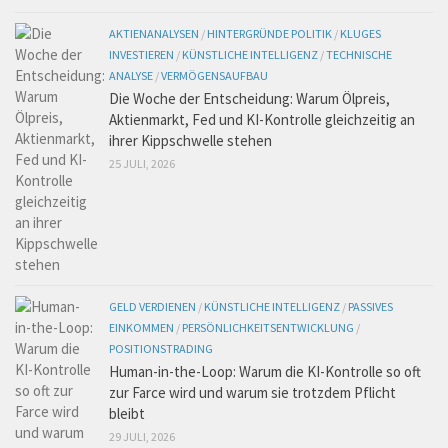
AKTIENANALYSEN
/
HINTERGRÜNDE POLITIK
/
KLUGES
INVESTIEREN
/
KÜNSTLICHE INTELLIGENZ
/
TECHNISCHE
ANALYSE
/
VERMÖGENSAUFBAU
Die Woche der Entscheidung: Warum Ölpreis,
Aktienmarkt, Fed und KI-Kontrolle gleichzeitig an
ihrer Kippschwelle stehen
25 JULI, 2026
GELD VERDIENEN
/
KÜNSTLICHE INTELLIGENZ
/
PASSIVES
EINKOMMEN
/
PERSÖNLICHKEITSENTWICKLUNG
/
POSITIONSTRADING
Human-in-the-Loop: Warum die KI-Kontrolle so oft
zur Farce wird und warum sie trotzdem Pflicht
bleibt
29 JULI, 2026