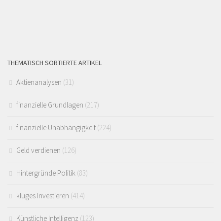
THEMATISCH SORTIERTE ARTIKEL
Aktienanalysen
(31)
finanzielle Grundlagen
(217)
finanzielle Unabhängigkeit
(224)
Geld verdienen
(126)
Hintergründe Politik
(83)
kluges Investieren
(414)
Künstliche Intelligenz
(123)