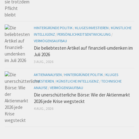
HINTERGRÜNDE POLITIK
/
KLUGES INVESTIEREN
/
KÜNSTLICHE
INTELLIGENZ
/
PERSÖNLICHKEITSENTWICKLUNG
/
VERMÖGENSAUFBAU
Die beliebtesten Artikel auf finanziell-umdenken im
Juli 2026
3 AUG., 2026
AKTIENANALYSEN
/
HINTERGRÜNDE POLITIK
/
KLUGES
INVESTIEREN
/
KÜNSTLICHE INTELLIGENZ
/
TECHNISCHE
ANALYSE
/
VERMÖGENSAUFBAU
Die unerschütterliche Börse: Wie der Aktienmarkt
2026 jede Krise wegsteckt
4 AUG., 2026