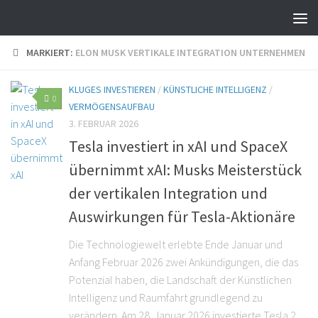
MARKIERT:
ELON MUSK VERTIKALE INTEGRATION UNTERNEHMEN
KLUGES INVESTIEREN
/
KÜNSTLICHE INTELLIGENZ
/
0
VERMÖGENSAUFBAU
3. FEBRUAR 2026
Tesla investiert in xAI und SpaceX
übernimmt xAI: Musks Meisterstück
der vertikalen Integration und
Auswirkungen für Tesla-Aktionäre
Die Technologiewelt erlebte Ende Januar und
Anfang Februar 2026 zwei Ankündigungen, die das
Potenzial haben, die Landschaft der Künstlichen
Intelligenz und Raumfahrt grundlegend zu
verändern. Am 28. Januar 2026 investierte Tesla 2