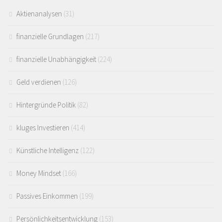
Aktienanalysen
(31)
finanzielle Grundlagen
(217)
finanzielle Unabhängigkeit
(224)
Geld verdienen
(126)
Hintergründe Politik
(82)
kluges Investieren
(414)
Künstliche Intelligenz
(122)
Money Mindset
(166)
Passives Einkommen
(199)
Persönlichkeitsentwicklung
(153)