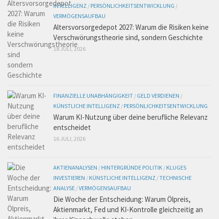
INTELLIGENZ
/
PERSÖNLICHKEITSENTWICKLUNG
/
VERMÖGENSAUFBAU
Altersvorsorgedepot 2027: Warum die Risiken keine
Verschwörungstheorie sind, sondern Geschichte
18 JULI, 2026
FINANZIELLE UNABHÄNGIGKEIT
/
GELD VERDIENEN
/
KÜNSTLICHE INTELLIGENZ
/
PERSÖNLICHKEITSENTWICKLUNG
Warum KI-Nutzung über deine berufliche Relevanz
entscheidet
16 JULI, 2026
AKTIENANALYSEN
/
HINTERGRÜNDE POLITIK
/
KLUGES
INVESTIEREN
/
KÜNSTLICHE INTELLIGENZ
/
TECHNISCHE
ANALYSE
/
VERMÖGENSAUFBAU
Die Woche der Entscheidung: Warum Ölpreis,
Aktienmarkt, Fed und KI-Kontrolle gleichzeitig an