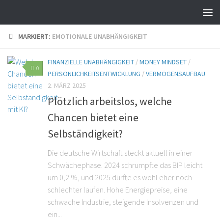
MARKIERT:
EMOTIONALE UNABHÄNGIGKEIT
FINANZIELLE UNABHÄNGIGKEIT
/
MONEY MINDSET
/
0
PERSÖNLICHKEITSENTWICKLUNG
/
VERMÖGENSAUFBAU
2. MÄRZ 2025
Plötzlich arbeitslos, welche
Chancen bietet eine
Selbständigkeit?
Die deutsche Wirtschaft steckt aktuell in einer
Schwächephase. 2024 schrumpfte das BIP leicht
um 0,2 %, und 2025 dürfte es wohl eher noch
schlechter laufen. Hohe Energiepreise, eine
schwache Industrie, steigende Insolvenzen und
ein...