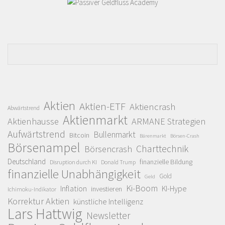
Aktien
Aktien-ETF
Aktiencrash
Abwärtstrend
Aktienmarkt
Aktienhausse
ARMANE Strategien
Aufwärtstrend
Bullenmarkt
Bitcoin
Bärenmarkt
Börsen-Crash
Börsenampel
Charttechnik
Börsencrash
Deutschland
finanzielle Bildung
Disruption durch KI
Donald Trump
finanzielle Unabhängigkeit
Gold
Geld
Ki-Boom
Inflation
KI-Hype
investieren
Ichimoku-Indikator
Korrektur Aktien
künstliche Intelligenz
Lars Hattwig
Newsletter