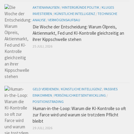
AKTIENANALYSEN
/
HINTERGRÜNDE POLITIK
/
KLUGES
INVESTIEREN
/
KÜNSTLICHE INTELLIGENZ
/
TECHNISCHE
ANALYSE
/
VERMÖGENSAUFBAU
Die Woche der Entscheidung: Warum Ölpreis,
Aktienmarkt, Fed und KI-Kontrolle gleichzeitig an
ihrer Kippschwelle stehen
25 JULI, 2026
GELD VERDIENEN
/
KÜNSTLICHE INTELLIGENZ
/
PASSIVES
EINKOMMEN
/
PERSÖNLICHKEITSENTWICKLUNG
/
POSITIONSTRADING
Human-in-the-Loop: Warum die KI-Kontrolle so oft
zur Farce wird und warum sie trotzdem Pflicht
bleibt
29 JULI, 2026