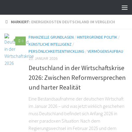
MARKIERT:
ENERGIEKOSTEN DEUTSCHLAND IM VERGLEICH
FINANZIELLE GRUNDLAGEN
/
HINTERGRÜNDE POLITIK
/
0
KÜNSTLICHE INTELLIGENZ
/
PERSÖNLICHKEITSENTWICKLUNG
/
VERMÖGENSAUFBAU
23. JANUAR 2026
Deutschland in der Wirtschaftskrise
2026: Zwischen Reformversprechen
und harter Realität
Eine Bestandsaufnahme der deutschen Wirtschaft
im Januar 2026 – und was jetzt wirklich geschehen
muss Deutschland befindet sich Anfang 2026 in
einer paradoxen Situation: Nach dem
Regierungswechsel im Februar 2025 und dem