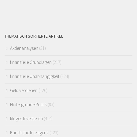
THEMATISCH SORTIERTE ARTIKEL
Aktienanalysen
(31)
finanzielle Grundlagen
(217)
finanzielle Unabhängigkeit
(224)
Geld verdienen
(126)
Hintergründe Politik
(83)
kluges Investieren
(414)
Künstliche Intelligenz
(123)