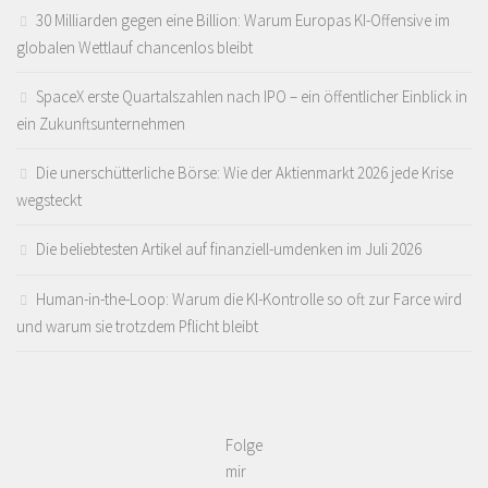
30 Milliarden gegen eine Billion: Warum Europas KI-Offensive im
globalen Wettlauf chancenlos bleibt
SpaceX erste Quartalszahlen nach IPO – ein öffentlicher Einblick in
ein Zukunftsunternehmen
Die unerschütterliche Börse: Wie der Aktienmarkt 2026 jede Krise
wegsteckt
Die beliebtesten Artikel auf finanziell-umdenken im Juli 2026
Human-in-the-Loop: Warum die KI-Kontrolle so oft zur Farce wird
und warum sie trotzdem Pflicht bleibt
Folge
mir