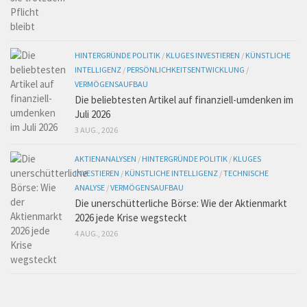
HINTERGRÜNDE POLITIK
/
KLUGES INVESTIEREN
/
KÜNSTLICHE
INTELLIGENZ
/
PERSÖNLICHKEITSENTWICKLUNG
/
VERMÖGENSAUFBAU
Die beliebtesten Artikel auf finanziell-umdenken im
Juli 2026
3 AUG., 2026
AKTIENANALYSEN
/
HINTERGRÜNDE POLITIK
/
KLUGES
INVESTIEREN
/
KÜNSTLICHE INTELLIGENZ
/
TECHNISCHE
ANALYSE
/
VERMÖGENSAUFBAU
Die unerschütterliche Börse: Wie der Aktienmarkt
2026 jede Krise wegsteckt
4 AUG., 2026