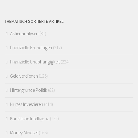
THEMATISCH SORTIERTE ARTIKEL
Aktienanalysen
(31)
finanzielle Grundlagen
(217)
finanzielle Unabhängigkeit
(224)
Geld verdienen
(126)
Hintergründe Politik
(82)
kluges Investieren
(414)
Künstliche Intelligenz
(122)
Money Mindset
(166)