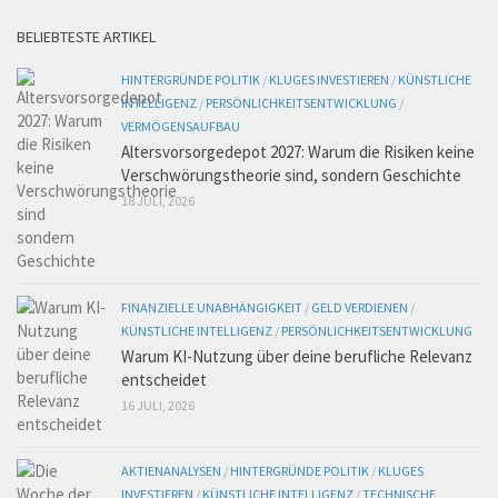
BELIEBTESTE ARTIKEL
HINTERGRÜNDE POLITIK
/
KLUGES INVESTIEREN
/
KÜNSTLICHE
INTELLIGENZ
/
PERSÖNLICHKEITSENTWICKLUNG
/
VERMÖGENSAUFBAU
Altersvorsorgedepot 2027: Warum die Risiken keine
Verschwörungstheorie sind, sondern Geschichte
18 JULI, 2026
FINANZIELLE UNABHÄNGIGKEIT
/
GELD VERDIENEN
/
KÜNSTLICHE INTELLIGENZ
/
PERSÖNLICHKEITSENTWICKLUNG
Warum KI-Nutzung über deine berufliche Relevanz
entscheidet
16 JULI, 2026
AKTIENANALYSEN
/
HINTERGRÜNDE POLITIK
/
KLUGES
INVESTIEREN
/
KÜNSTLICHE INTELLIGENZ
/
TECHNISCHE