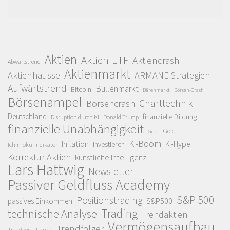
Aktien
Aktien-ETF
Aktiencrash
Abwärtstrend
Aktienmarkt
Aktienhausse
ARMANE Strategien
Aufwärtstrend
Bullenmarkt
Bitcoin
Bärenmarkt
Börsen-Crash
Börsenampel
Charttechnik
Börsencrash
Deutschland
finanzielle Bildung
Disruption durch KI
Donald Trump
finanzielle Unabhängigkeit
Gold
Geld
Ki-Boom
Inflation
KI-Hype
investieren
Ichimoku-Indikator
Korrektur Aktien
künstliche Intelligenz
Lars Hattwig
Newsletter
Passiver Geldfluss Academy
S&P 500
Positionstrading
S&P500
passives Einkommen
Trading
technische Analyse
Trendaktien
Vermögensaufbau
Trendfolger
Trendbestätigung