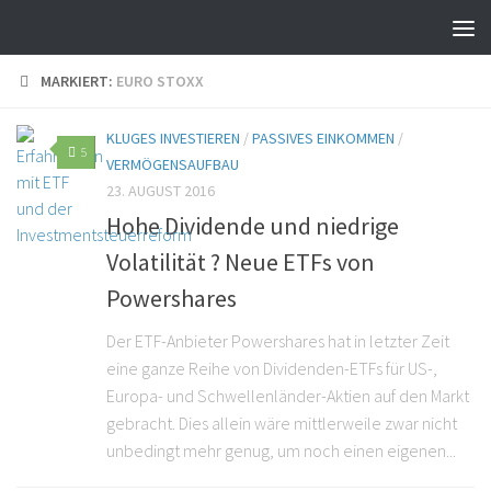
MARKIERT:
EURO STOXX
KLUGES INVESTIEREN
/
PASSIVES EINKOMMEN
/
5
VERMÖGENSAUFBAU
23. AUGUST 2016
Hohe Dividende und niedrige
Volatilität ? Neue ETFs von
Powershares
Der ETF-Anbieter Powershares hat in letzter Zeit
eine ganze Reihe von Dividenden-ETFs für US-,
Europa- und Schwellenländer-Aktien auf den Markt
gebracht. Dies allein wäre mittlerweile zwar nicht
unbedingt mehr genug, um noch einen eigenen...