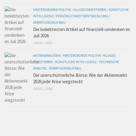
HINTERGRÜNDE POLITIK
/
KLUGES INVESTIEREN
/
KÜNSTLICHE
INTELLIGENZ
/
PERSÖNLICHKEITSENTWICKLUNG
/
VERMÖGENSAUFBAU
Die beliebtesten Artikel auf finanziell-umdenken im
Juli 2026
3 AUG., 2026
AKTIENANALYSEN
/
HINTERGRÜNDE POLITIK
/
KLUGES
INVESTIEREN
/
KÜNSTLICHE INTELLIGENZ
/
TECHNISCHE
ANALYSE
/
VERMÖGENSAUFBAU
Die unerschütterliche Börse: Wie der Aktienmarkt
2026 jede Krise wegsteckt
4 AUG., 2026