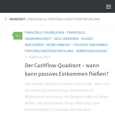
MARKIERT:
FINANZIELLE PERSÖNLICHKEITSENTWICKLUNG
FINANZIELLE GRUNDLAGEN
/
FINANZIELLE
0
UNABHÄNGIGKEIT
/
GELD VERDIENEN
/
KLUGES
INVESTIEREN
/
MONEY MINDSET
/
PASSIVES EINKOMMEN
/
PERSÖNLICHKEITSENTWICKLUNG
/
VERMÖGENSAUFBAU
1. FEBRUAR 2019
Der Cashflow-Quadrant – wann
kann passives Einkommen fließen?
Aus meiner Sicht ist es immer von Vorteil, wenn ich
mir einen Sachverhalt aus verschiedenen
Blickwinkeln anschaue, ein Beispiel dafür ist dieser
Artikel. Der prominente Finanz-Motivator und
Investor Robert T. Kiyosaki, der mit dem...