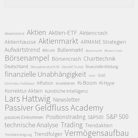
Aktien
Aktien-ETF
Aktiencrash
Abwärtstrend
Aktienmarkt
Aktienhausse
ARMANE Strategien
Aufwärtstrend
Bullenmarkt
Bitcoin
Bärenmarkt
Börsen-Crash
Börsenampel
Charttechnik
Börsencrash
Deutschland
finanzielle Bildung
Disruption durch KI
Donald Trump
finanzielle Unabhängigkeit
Gold
Geld
Ki-Boom
Inflation
KI-Hype
investieren
Ichimoku-Indikator
Korrektur Aktien
künstliche Intelligenz
Lars Hattwig
Newsletter
Passiver Geldfluss Academy
S&P 500
Positionstrading
S&P500
passives Einkommen
Trading
technische Analyse
Trendaktien
Vermögensaufbau
Trendfolger
Trendbestätigung