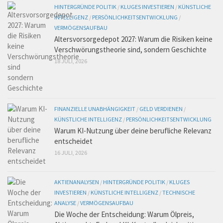
HINTERGRÜNDE POLITIK
/
KLUGES INVESTIEREN
/
KÜNSTLICHE
INTELLIGENZ
/
PERSÖNLICHKEITSENTWICKLUNG
/
VERMÖGENSAUFBAU
Altersvorsorgedepot 2027: Warum die Risiken keine
Verschwörungstheorie sind, sondern Geschichte
18 JULI, 2026
FINANZIELLE UNABHÄNGIGKEIT
/
GELD VERDIENEN
/
KÜNSTLICHE INTELLIGENZ
/
PERSÖNLICHKEITSENTWICKLUNG
Warum KI-Nutzung über deine berufliche Relevanz
entscheidet
16 JULI, 2026
AKTIENANALYSEN
/
HINTERGRÜNDE POLITIK
/
KLUGES
INVESTIEREN
/
KÜNSTLICHE INTELLIGENZ
/
TECHNISCHE
ANALYSE
/
VERMÖGENSAUFBAU
Die Woche der Entscheidung: Warum Ölpreis,