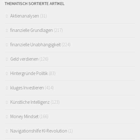
THEMATISCH SORTIERTE ARTIKEL
Aktienanalysen
(31)
finanzielle Grundlagen
(217)
finanzielle Unabhängigkeit
(224)
Geld verdienen
(126)
Hintergründe Politik
(83)
kluges Investieren
(414)
Künstliche Intelligenz
(123)
Money Mindset
(166)
Navigationshilfe KI-Revolution
(1)