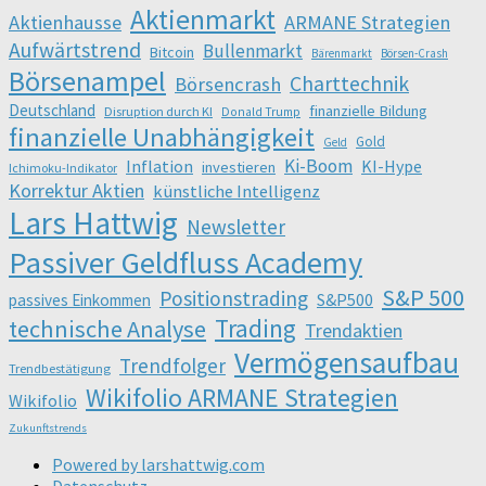
Aktienmarkt
Aktienhausse
ARMANE Strategien
Aufwärtstrend
Bullenmarkt
Bitcoin
Bärenmarkt
Börsen-Crash
Börsenampel
Charttechnik
Börsencrash
Deutschland
finanzielle Bildung
Disruption durch KI
Donald Trump
finanzielle Unabhängigkeit
Gold
Geld
Ki-Boom
Inflation
KI-Hype
investieren
Ichimoku-Indikator
Korrektur Aktien
künstliche Intelligenz
Lars Hattwig
Newsletter
Passiver Geldfluss Academy
S&P 500
Positionstrading
S&P500
passives Einkommen
Trading
technische Analyse
Trendaktien
Vermögensaufbau
Trendfolger
Trendbestätigung
Wikifolio ARMANE Strategien
Wikifolio
Zukunftstrends
Powered by larshattwig.com