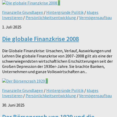
0
finanzielle Grundlagen
/
Hintergründe Politik
/
kluges
Investieren
/
Persönlichkeitsentwicklung
/
Vermögensaufbau
1. Juli 2025
Die globale Finanzkrise 2008
Die Globale Finanzkrise: Ursachen, Verlauf, Auswirkungen und
Lehren Die globale Finanzkrise von 2007–2008 gilt als eine der
schwerwiegendsten wirtschaftlichen Erschütterungen seit der
Großen Depression der 1930er-Jahre. Sie brachte Banken,
Unternehmen und ganze Volkswirtschaften an...
0
finanzielle Grundlagen
/
Hintergründe Politik
/
kluges
Investieren
/
Persönlichkeitsentwicklung
/
Vermögensaufbau
30. Juni 2025
Der Börsencrash von 1929 und die