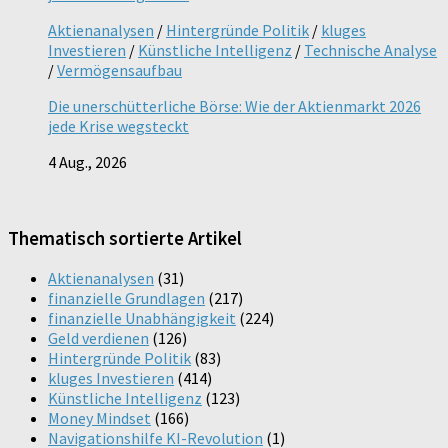
Aktienanalysen
/
Hintergründe Politik
/
kluges
Investieren
/
Künstliche Intelligenz
/
Technische Analyse
/
Vermögensaufbau
Die unerschütterliche Börse: Wie der Aktienmarkt 2026
jede Krise wegsteckt
4 Aug., 2026
Thematisch sortierte Artikel
Aktienanalysen
(31)
finanzielle Grundlagen
(217)
finanzielle Unabhängigkeit
(224)
Geld verdienen
(126)
Hintergründe Politik
(83)
kluges Investieren
(414)
Künstliche Intelligenz
(123)
Money Mindset
(166)
Navigationshilfe KI-Revolution
(1)