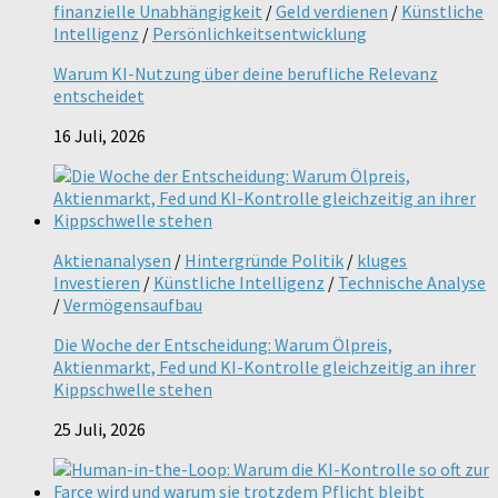
finanzielle Unabhängigkeit
/
Geld verdienen
/
Künstliche
Intelligenz
/
Persönlichkeitsentwicklung
Warum KI-Nutzung über deine berufliche Relevanz
entscheidet
16 Juli, 2026
Aktienanalysen
/
Hintergründe Politik
/
kluges
Investieren
/
Künstliche Intelligenz
/
Technische Analyse
/
Vermögensaufbau
Die Woche der Entscheidung: Warum Ölpreis,
Aktienmarkt, Fed und KI-Kontrolle gleichzeitig an ihrer
Kippschwelle stehen
25 Juli, 2026