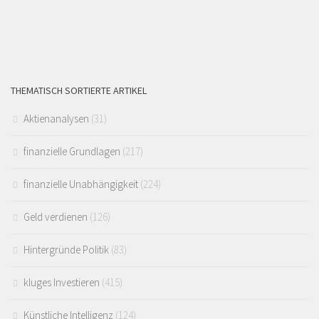
THEMATISCH SORTIERTE ARTIKEL
Aktienanalysen
(31)
finanzielle Grundlagen
(217)
finanzielle Unabhängigkeit
(224)
Geld verdienen
(126)
Hintergründe Politik
(83)
kluges Investieren
(415)
Künstliche Intelligenz
(124)