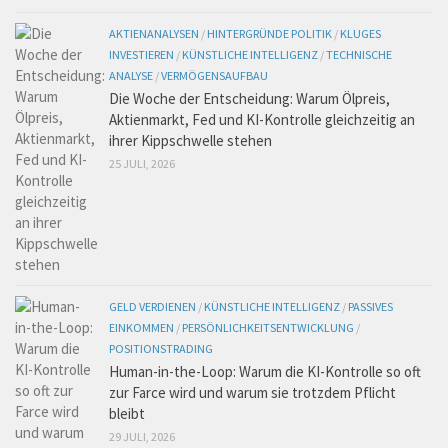
AKTIENANALYSEN
/
HINTERGRÜNDE POLITIK
/
KLUGES
INVESTIEREN
/
KÜNSTLICHE INTELLIGENZ
/
TECHNISCHE
ANALYSE
/
VERMÖGENSAUFBAU
Die Woche der Entscheidung: Warum Ölpreis,
Aktienmarkt, Fed und KI-Kontrolle gleichzeitig an
ihrer Kippschwelle stehen
25 JULI, 2026
GELD VERDIENEN
/
KÜNSTLICHE INTELLIGENZ
/
PASSIVES
EINKOMMEN
/
PERSÖNLICHKEITSENTWICKLUNG
/
POSITIONSTRADING
Human-in-the-Loop: Warum die KI-Kontrolle so oft
zur Farce wird und warum sie trotzdem Pflicht
bleibt
29 JULI, 2026