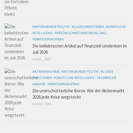
HINTERGRÜNDE POLITIK
/
KLUGES INVESTIEREN
/
KÜNSTLICHE
INTELLIGENZ
/
PERSÖNLICHKEITSENTWICKLUNG
/
VERMÖGENSAUFBAU
Die beliebtesten Artikel auf finanziell-umdenken im
Juli 2026
3 AUG., 2026
AKTIENANALYSEN
/
HINTERGRÜNDE POLITIK
/
KLUGES
INVESTIEREN
/
KÜNSTLICHE INTELLIGENZ
/
TECHNISCHE
ANALYSE
/
VERMÖGENSAUFBAU
Die unerschütterliche Börse: Wie der Aktienmarkt
2026 jede Krise wegsteckt
4 AUG., 2026