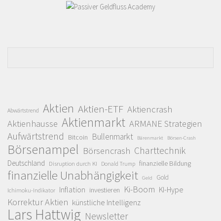
Aktien
Aktien-ETF
Aktiencrash
Abwärtstrend
Aktienmarkt
Aktienhausse
ARMANE Strategien
Aufwärtstrend
Bullenmarkt
Bitcoin
Bärenmarkt
Börsen-Crash
Börsenampel
Charttechnik
Börsencrash
Deutschland
finanzielle Bildung
Disruption durch KI
Donald Trump
finanzielle Unabhängigkeit
Gold
Geld
Ki-Boom
Inflation
KI-Hype
investieren
Ichimoku-Indikator
Korrektur Aktien
künstliche Intelligenz
Lars Hattwig
Newsletter