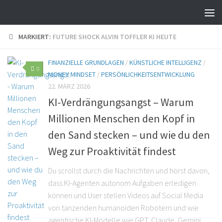
MARKIERT:
FUTURE SHOCK ALVIN TOFFLER KI HEUTE
FINANZIELLE GRUNDLAGEN
/
KÜNSTLICHE INTELLIGENZ
/
0
MONEY MINDSET
/
PERSÖNLICHKEITSENTWICKLUNG
22. MÄRZ 2026
KI-Verdrängungsangst – Warum
Millionen Menschen den Kopf in
den Sand stecken – und wie du den
Weg zur Proaktivität findest
Du scrollst durch die Nachrichten und hörst davon,
dass KI-Agenten autonom Aufgaben erledigen
können und User stellen Videos auf Social Media
von tanzenden humanoiden Robotern und wie
agentische KI-Modelle wie GPT, Claude, Gemini