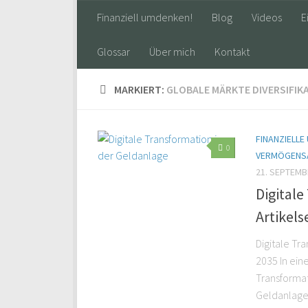
Finanziell umdenken!
Blog
Videos
E
Glossar
Über mich
Kontakt
MARKIERT:
GLOBALE MÄRKTE DIVERSIFIK
FINANZIELLE
0
VERMÖGENS
21. SEPTEMB
Digitale
Artikelse
Digitale Tr
2035 In eine
Transformat
Geldanlage 