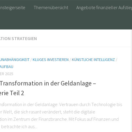
insteigerseite
Themenübersicht
Angebote finanzieller Aufstie
ATION STRATEGIEN
 UNABHÄNGIGKEIT
/
KLUGES INVESTIEREN
/
KÜNSTLICHE INTELLIGENZ
/
AUFBAU
ER 2025
 Transformation in der Geldanlage –
rie Teil 2
ansformation in der Geldanlage: Vertrauen durch Technologie bis
r Welt, die sich rasant verändert, steht die digitale
ion im Zentrum der Finanzbranche. Mit Fokus auf Finanzen und
betrachte ich aus...