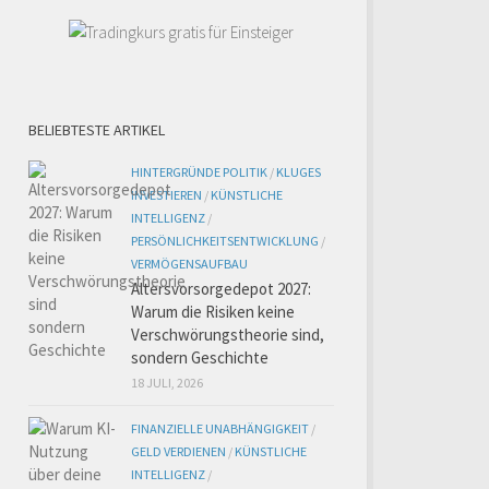
BELIEBTESTE ARTIKEL
HINTERGRÜNDE POLITIK
/
KLUGES
INVESTIEREN
/
KÜNSTLICHE
INTELLIGENZ
/
PERSÖNLICHKEITSENTWICKLUNG
/
VERMÖGENSAUFBAU
Altersvorsorgedepot 2027:
Warum die Risiken keine
Verschwörungstheorie sind,
sondern Geschichte
18 JULI, 2026
FINANZIELLE UNABHÄNGIGKEIT
/
GELD VERDIENEN
/
KÜNSTLICHE
INTELLIGENZ
/