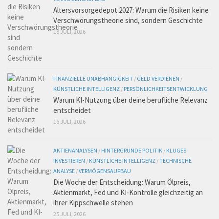
Altersvorsorgedepot 2027: Warum die Risiken keine
Verschwörungstheorie sind, sondern Geschichte
18 JULI, 2026
FINANZIELLE UNABHÄNGIGKEIT
/
GELD VERDIENEN
/
KÜNSTLICHE INTELLIGENZ
/
PERSÖNLICHKEITSENTWICKLUNG
Warum KI-Nutzung über deine berufliche Relevanz
entscheidet
16 JULI, 2026
AKTIENANALYSEN
/
HINTERGRÜNDE POLITIK
/
KLUGES
INVESTIEREN
/
KÜNSTLICHE INTELLIGENZ
/
TECHNISCHE
ANALYSE
/
VERMÖGENSAUFBAU
Die Woche der Entscheidung: Warum Ölpreis,
Aktienmarkt, Fed und KI-Kontrolle gleichzeitig an
ihrer Kippschwelle stehen
25 JULI, 2026