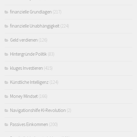
finanzielle Grundlagen
(217)
finanzielle Unabhängigkeit
(224)
Geld verdienen
(126)
Hintergründe Politik
(83)
kluges Investieren
(415)
Künstliche Intelligenz
(124)
Money Mindset
(166)
Navigationshilfe KI-Revolution
(2)
Passives Einkommen
(200)