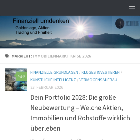
MARKIERT:
IMMOBILIENMARKT KRISE 2026
FINANZIELLE GRUNDLAGEN
/
KLUGES INVESTIEREN
/
0
KÜNSTLICHE INTELLIGENZ
/
VERMÖGENSAUFBAU
28. FEBRUAR 2026
Dein Portfolio 2028: Die große
Neubewertung – Welche Aktien,
Immobilien und Rohstoffe wirklich
überleben