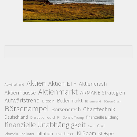
Aktien
Aktien-ETF
Aktiencrash
Abwärtstrend
Aktienmarkt
Aktienhausse
ARMANE Strategien
Aufwärtstrend
Bullenmarkt
Bitcoin
Bärenmarkt
Börsen-Crash
Börsenampel
Charttechnik
Börsencrash
Deutschland
finanzielle Bildung
Disruption durch KI
Donald Trump
finanzielle Unabhängigkeit
Gold
Geld
Ki-Boom
Inflation
KI-Hype
investieren
Ichimoku-Indikator