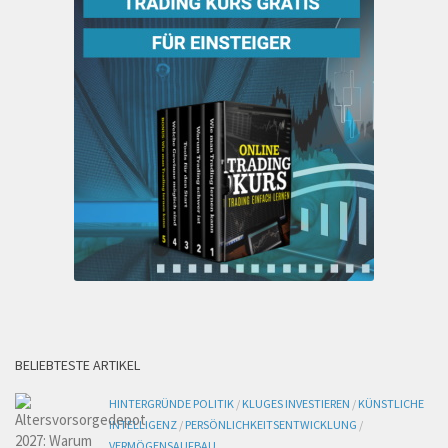
BELIEBTESTE ARTIKEL
HINTERGRÜNDE POLITIK
/
KLUGES INVESTIEREN
/
KÜNSTLICHE
INTELLIGENZ
/
PERSÖNLICHKEITSENTWICKLUNG
/
VERMÖGENSAUFBAU