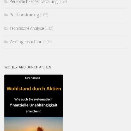
Persönlichkeitsentwicklung
(153)
Positionstrading
(162)
Technische Analyse
(142)
Vermögensaufbau
(394)
WOHLSTAND DURCH AKTIEN