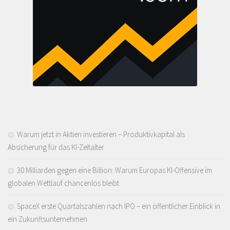
Warum jetzt in Aktien investieren – Produktivkapital als
Absicherung für das KI-Zeitalter
30 Milliarden gegen eine Billion: Warum Europas KI-Offensive im
globalen Wettlauf chancenlos bleibt
SpaceX erste Quartalszahlen nach IPO – ein öffentlicher Einblick in
ein Zukunftsunternehmen