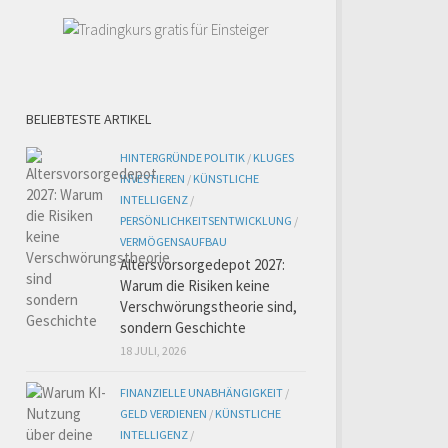
BELIEBTESTE ARTIKEL
HINTERGRÜNDE POLITIK
/
KLUGES
INVESTIEREN
/
KÜNSTLICHE
INTELLIGENZ
/
PERSÖNLICHKEITSENTWICKLUNG
/
VERMÖGENSAUFBAU
Altersvorsorgedepot 2027:
Warum die Risiken keine
Verschwörungstheorie sind,
sondern Geschichte
18 JULI, 2026
FINANZIELLE UNABHÄNGIGKEIT
/
GELD VERDIENEN
/
KÜNSTLICHE
INTELLIGENZ
/