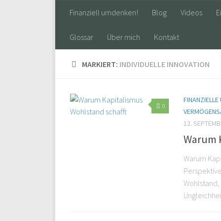
Finanziell umdenken!
Blog
Videos
E
Glossar
Über mich
Kontakt
MARKIERT:
INDIVIDUELLE INNOVATION
FINANZIELLE
0
VERMÖGENS
12. SEPTEMB
Warum K
Warum Kapit
Perspektive
Wohlstand, I
Ungleichhei