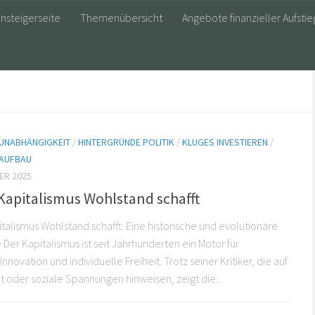
insteigerseite
Themenübersicht
Angebote finanzieller Aufstie
 UNABHÄNGIGKEIT
/
HINTERGRÜNDE POLITIK
/
KLUGES INVESTIEREN
/
AUFBAU
ER 2025
apitalismus Wohlstand schafft
alismus Wohlstand schafft: Eine historische und evolutionäre
 Der Kapitalismus ist seit Jahrhunderten ein Motor für
nnovation und individuelle Freiheit. Trotz seiner Kritiker, die auf
t oder soziale Spannungen hinweisen, zeigt die...