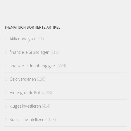
THEMATISCH SORTIERTE ARTIKEL
Aktienanalysen
(31)
finanzielle Grundlagen
(217)
finanzielle Unabhängigkeit
(224)
Geld verdienen
(126)
Hintergründe Politik
(83)
kluges Investieren
(414)
Künstliche Intelligenz
(123)