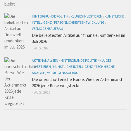
HINTERGRÜNDE POLITIK
/
KLUGES INVESTIEREN
/
KÜNSTLICHE
INTELLIGENZ
/
PERSÖNLICHKEITSENTWICKLUNG
/
VERMÖGENSAUFBAU
Die beliebtesten Artikel auf finanziell-umdenken im
Juli 2026
3 AUG., 2026
AKTIENANALYSEN
/
HINTERGRÜNDE POLITIK
/
KLUGES
INVESTIEREN
/
KÜNSTLICHE INTELLIGENZ
/
TECHNISCHE
ANALYSE
/
VERMÖGENSAUFBAU
Die unerschütterliche Börse: Wie der Aktienmarkt
2026 jede Krise wegsteckt
4 AUG., 2026