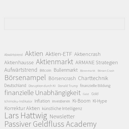
Aktien
Aktien-ETF
Aktiencrash
Abwärtstrend
Aktienmarkt
Aktienhausse
ARMANE Strategien
Aufwärtstrend
Bullenmarkt
Bitcoin
Bärenmarkt
Börsen-Crash
Börsenampel
Charttechnik
Börsencrash
Deutschland
finanzielle Bildung
Disruption durch KI
Donald Trump
finanzielle Unabhängigkeit
Gold
Geld
Ki-Boom
Inflation
KI-Hype
investieren
Ichimoku-Indikator
Korrektur Aktien
künstliche Intelligenz
Lars Hattwig
Newsletter
Passiver Geldfluss Academy