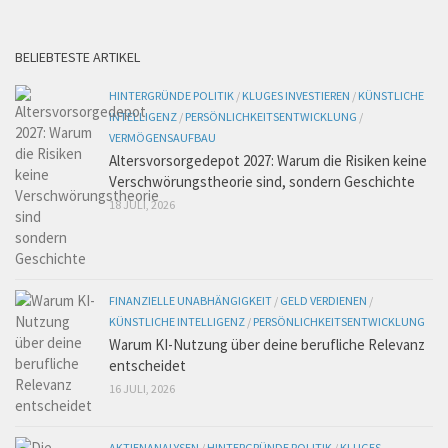
BELIEBTESTE ARTIKEL
HINTERGRÜNDE POLITIK
/
KLUGES INVESTIEREN
/
KÜNSTLICHE
INTELLIGENZ
/
PERSÖNLICHKEITSENTWICKLUNG
/
VERMÖGENSAUFBAU
Altersvorsorgedepot 2027: Warum die Risiken keine
Verschwörungstheorie sind, sondern Geschichte
18 JULI, 2026
FINANZIELLE UNABHÄNGIGKEIT
/
GELD VERDIENEN
/
KÜNSTLICHE INTELLIGENZ
/
PERSÖNLICHKEITSENTWICKLUNG
Warum KI-Nutzung über deine berufliche Relevanz
entscheidet
16 JULI, 2026
AKTIENANALYSEN
/
HINTERGRÜNDE POLITIK
/
KLUGES