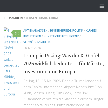
MARKIERT:
JENSEN HUANG CHINA
AKTIENANALYSEN
/
HINTERGRÜNDE POLITIK
/
KLUGES
0
INVESTIEREN
/
KÜNSTLICHE INTELLIGENZ
/
VERMÖGENSAUFBAU
16. MAI 2026
Trump in Peking: Was der Xi-Gipfel
2026 wirklich bedeutet – für Märkte,
Investoren und Europa
Beijing, 13.–15. Mai 2026. Donald Trump landet auf
dem Capital International Airport. Neben ihm: Elon
Musk, Jensen Huang, Tim Cook, Larry Fink.
Zusammen verwalten die Männer in diesem Flieger
mehr Kapital als das Bruttoinlandsprodukt...