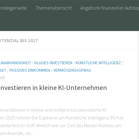
insteigerseite
Themenübersicht
Angebote finanzieller Aufstie
TENZIAL BIS 2027
 UNABHÄNGIGKEIT
/
KLUGES INVESTIEREN
/
KÜNSTLICHE INTELLIGENZ
/
SET
/
PASSIVES EINKOMMEN
/
VERMÖGENSAUFBAU
025
nvestieren in kleine KI-Unternehmen
Investitionen in kleine und mittlere börsennotierte KI-
 2025 lohnen Die Euphorie um Künstliche Intelligenz (KI) hat
ärkte fest im Griff. Ähnlich wie zur Zeit des Neuen Marktes um
sendwende, als...