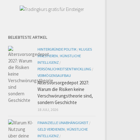
BELIEBTESTE ARTIKEL
HINTERGRÜNDE POLITIK
/
KLUGES
INVESTIEREN
/
KÜNSTLICHE
INTELLIGENZ
/
PERSÖNLICHKEITSENTWICKLUNG
/
VERMÖGENSAUFBAU
Altersvorsorgedepot 2027:
Warum die Risiken keine
Verschwörungstheorie sind,
sondern Geschichte
18 JULI, 2026
FINANZIELLE UNABHÄNGIGKEIT
/
GELD VERDIENEN
/
KÜNSTLICHE
INTELLIGENZ
/