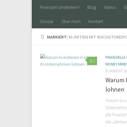
Finanziell umdenken!
Blog
Videos
E
Glossar
Über mich
Kontakt
MARKIERT:
KI-AKTIEN MIT WACHSTUMSPO
FINANZIELLE
0
MONEY MIND
9. AUGUST 2
Warum I
lohnen
Warum sich 
Unternehmen
die Finanzm
die Jahrtau