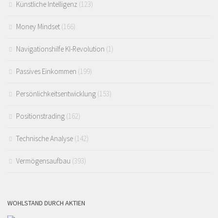
Künstliche Intelligenz
(123)
Money Mindset
(166)
Navigationshilfe KI-Revolution
(1)
Passives Einkommen
(199)
Persönlichkeitsentwicklung
(153)
Positionstrading
(162)
Technische Analyse
(142)
Vermögensaufbau
(393)
WOHLSTAND DURCH AKTIEN