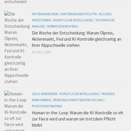
AKTIENANALYSEN
/
HINTERGRÜNDE POLITIK
/
KLUGES
INVESTIEREN
/
KÜNSTLICHE INTELLIGENZ
/
TECHNISCHE
ANALYSE
/
VERMÖGENSAUFBAU
Die Woche der Entscheidung: Warum Ölpreis,
Aktienmarkt, Fed und KI-Kontrolle gleichzeitig an
ihrer Kippschwelle stehen
25 JULI, 2026
GELD VERDIENEN
/
KÜNSTLICHE INTELLIGENZ
/
PASSIVES
EINKOMMEN
/
PERSÖNLICHKEITSENTWICKLUNG
/
POSITIONSTRADING
Human-in-the-Loop: Warum die KI-Kontrolle so oft
zur Farce wird und warum sie trotzdem Pflicht
bleibt