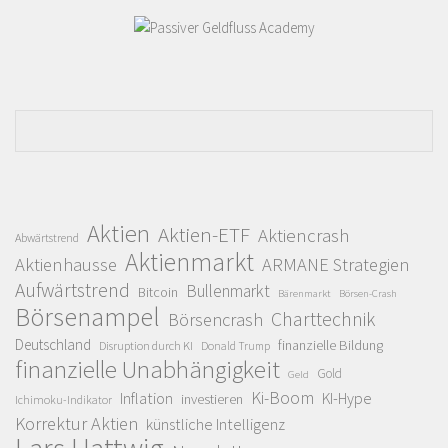
Aktien
Aktien-ETF
Aktiencrash
Abwärtstrend
Aktienmarkt
Aktienhausse
ARMANE Strategien
Aufwärtstrend
Bullenmarkt
Bitcoin
Bärenmarkt
Börsen-Crash
Börsenampel
Charttechnik
Börsencrash
Deutschland
finanzielle Bildung
Disruption durch KI
Donald Trump
finanzielle Unabhängigkeit
Gold
Geld
Ki-Boom
Inflation
KI-Hype
investieren
Ichimoku-Indikator
Korrektur Aktien
künstliche Intelligenz