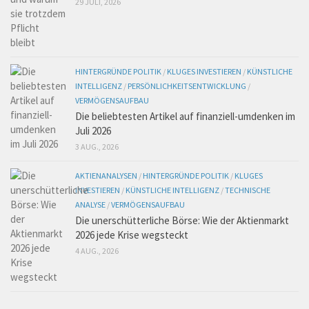
29 JULI, 2026
HINTERGRÜNDE POLITIK
/
KLUGES INVESTIEREN
/
KÜNSTLICHE
INTELLIGENZ
/
PERSÖNLICHKEITSENTWICKLUNG
/
VERMÖGENSAUFBAU
Die beliebtesten Artikel auf finanziell-umdenken im
Juli 2026
3 AUG., 2026
AKTIENANALYSEN
/
HINTERGRÜNDE POLITIK
/
KLUGES
INVESTIEREN
/
KÜNSTLICHE INTELLIGENZ
/
TECHNISCHE
ANALYSE
/
VERMÖGENSAUFBAU
Die unerschütterliche Börse: Wie der Aktienmarkt
2026 jede Krise wegsteckt
4 AUG., 2026