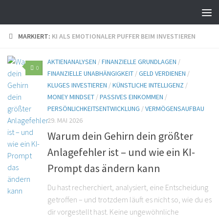
MARKIERT:
KI ALS EMOTIONALER PUFFER BEIM INVESTIEREN
AKTIENANALYSEN
/
FINANZIELLE GRUNDLAGEN
/
0
FINANZIELLE UNABHÄNGIGKEIT
/
GELD VERDIENEN
/
KLUGES INVESTIEREN
/
KÜNSTLICHE INTELLIGENZ
/
MONEY MINDSET
/
PASSIVES EINKOMMEN
/
PERSÖNLICHKEITSENTWICKLUNG
/
VERMÖGENSAUFBAU
29. MAI 2026
Warum dein Gehirn dein größter
Anlagefehler ist – und wie ein KI-
Prompt das ändern kann
Du hast recherchiert, analysiert, eine Entscheidung
getroffen – und trotzdem läuft es nicht so, wie du es
dir vorgestellt hast. Keine ungewöhnliche