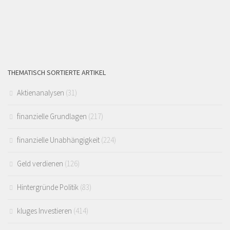
THEMATISCH SORTIERTE ARTIKEL
Aktienanalysen
(31)
finanzielle Grundlagen
(217)
finanzielle Unabhängigkeit
(224)
Geld verdienen
(126)
Hintergründe Politik
(83)
kluges Investieren
(414)