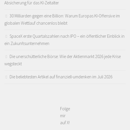
Absicherung für das KI-Zeitalter
30 Milliarden gegen eine Billion: Warum Europas KI-Offensive im
globalen Wettlauf chancenlos bleibt
SpaceX erste Quartalszahlen nach IPO – ein öffentlicher Einblick in
ein Zukunftsunternehmen
Die unerschütterliche Börse: Wie der Aktienmarkt 2026 jede Krise
wegsteckt
Die beliebtesten Artikel auf finanziell-umdenken im Juli 2026
Folge
mir
auf X!