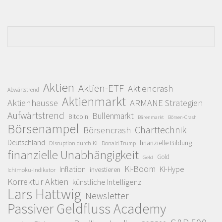
Aktien
Aktien-ETF
Aktiencrash
Abwärtstrend
Aktienmarkt
Aktienhausse
ARMANE Strategien
Aufwärtstrend
Bullenmarkt
Bitcoin
Bärenmarkt
Börsen-Crash
Börsenampel
Charttechnik
Börsencrash
Deutschland
finanzielle Bildung
Disruption durch KI
Donald Trump
finanzielle Unabhängigkeit
Gold
Geld
Ki-Boom
Inflation
KI-Hype
investieren
Ichimoku-Indikator
Korrektur Aktien
künstliche Intelligenz
Lars Hattwig
Newsletter
Passiver Geldfluss Academy