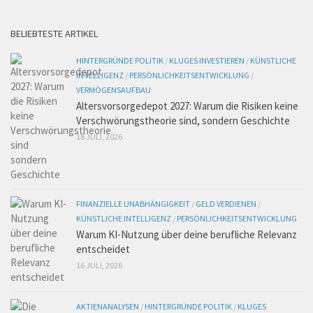
BELIEBTESTE ARTIKEL
HINTERGRÜNDE POLITIK
/
KLUGES INVESTIEREN
/
KÜNSTLICHE
INTELLIGENZ
/
PERSÖNLICHKEITSENTWICKLUNG
/
VERMÖGENSAUFBAU
Altersvorsorgedepot 2027: Warum die Risiken keine
Verschwörungstheorie sind, sondern Geschichte
18 JULI, 2026
FINANZIELLE UNABHÄNGIGKEIT
/
GELD VERDIENEN
/
KÜNSTLICHE INTELLIGENZ
/
PERSÖNLICHKEITSENTWICKLUNG
Warum KI-Nutzung über deine berufliche Relevanz
entscheidet
16 JULI, 2026
AKTIENANALYSEN
/
HINTERGRÜNDE POLITIK
/
KLUGES