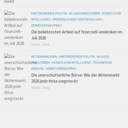
HINTERGRÜNDE POLITIK
/
KLUGES INVESTIEREN
/
KÜNSTLICHE
INTELLIGENZ
/
PERSÖNLICHKEITSENTWICKLUNG
/
VERMÖGENSAUFBAU
Die beliebtesten Artikel auf finanziell-umdenken im
Juli 2026
3 AUG., 2026
AKTIENANALYSEN
/
HINTERGRÜNDE POLITIK
/
KLUGES
INVESTIEREN
/
KÜNSTLICHE INTELLIGENZ
/
TECHNISCHE
ANALYSE
/
VERMÖGENSAUFBAU
Die unerschütterliche Börse: Wie der Aktienmarkt
2026 jede Krise wegsteckt
4 AUG., 2026