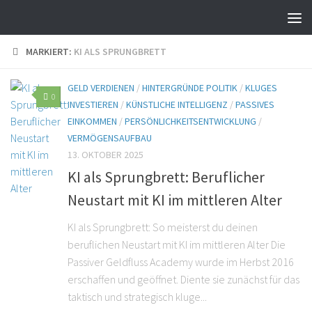
MARKIERT:
KI ALS SPRUNGBRETT
GELD VERDIENEN
/
HINTERGRÜNDE POLITIK
/
KLUGES
0
INVESTIEREN
/
KÜNSTLICHE INTELLIGENZ
/
PASSIVES
EINKOMMEN
/
PERSÖNLICHKEITSENTWICKLUNG
/
VERMÖGENSAUFBAU
13. OKTOBER 2025
KI als Sprungbrett: Beruflicher
Neustart mit KI im mittleren Alter
KI als Sprungbrett: So meisterst du deinen
beruflichen Neustart mit KI im mittleren Alter Die
Passiver Geldfluss Academy wurde im Herbst 2016
erschaffen und geöffnet. Diente sie zunächst für das
taktisch und strategisch kluge...