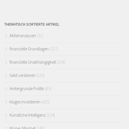
THEMATISCH SORTIERTE ARTIKEL
Aktienanalysen
(31)
finanzielle Grundlagen
(217)
finanzielle Unabhängigkeit
(224)
Geld verdienen
(126)
Hintergründe Politik
(83)
kluges Investieren
(415)
Künstliche Intelligenz
(124)
Money Mindset
(166)