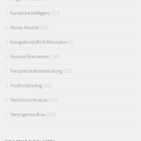
Künstliche Intelligenz
(123)
Money Mindset
(166)
Navigationshilfe KI-Revolution
(1)
Passives Einkommen
(199)
Persönlichkeitsentwicklung
(153)
Positionstrading
(162)
Technische Analyse
(142)
Vermögensaufbau
(393)