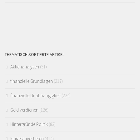
THEMATISCH SORTIERTE ARTIKEL
Aktienanalysen
(31)
finanzielle Grundlagen
(217)
finanzielle Unabhängigkeit
(224)
Geld verdienen
(126)
Hintergründe Politik
(83)
kluges Investieren
(414)