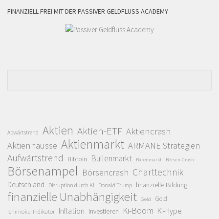
FINANZIELL FREI MIT DER PASSIVER GELDFLUSS ACADEMY
Aktien
Aktien-ETF
Aktiencrash
Abwärtstrend
Aktienmarkt
Aktienhausse
ARMANE Strategien
Aufwärtstrend
Bullenmarkt
Bitcoin
Bärenmarkt
Börsen-Crash
Börsenampel
Charttechnik
Börsencrash
Deutschland
finanzielle Bildung
Disruption durch KI
Donald Trump
finanzielle Unabhängigkeit
Gold
Geld
Ki-Boom
Inflation
KI-Hype
investieren
Ichimoku-Indikator