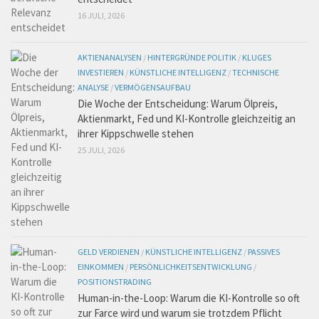
16 JULI, 2026
AKTIENANALYSEN
/
HINTERGRÜNDE POLITIK
/
KLUGES
INVESTIEREN
/
KÜNSTLICHE INTELLIGENZ
/
TECHNISCHE
ANALYSE
/
VERMÖGENSAUFBAU
Die Woche der Entscheidung: Warum Ölpreis,
Aktienmarkt, Fed und KI-Kontrolle gleichzeitig an
ihrer Kippschwelle stehen
25 JULI, 2026
GELD VERDIENEN
/
KÜNSTLICHE INTELLIGENZ
/
PASSIVES
EINKOMMEN
/
PERSÖNLICHKEITSENTWICKLUNG
/
POSITIONSTRADING
Human-in-the-Loop: Warum die KI-Kontrolle so oft
zur Farce wird und warum sie trotzdem Pflicht