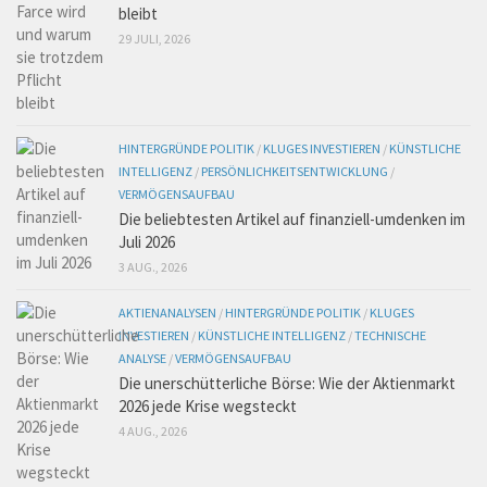
bleibt
29 JULI, 2026
HINTERGRÜNDE POLITIK
/
KLUGES INVESTIEREN
/
KÜNSTLICHE
INTELLIGENZ
/
PERSÖNLICHKEITSENTWICKLUNG
/
VERMÖGENSAUFBAU
Die beliebtesten Artikel auf finanziell-umdenken im
Juli 2026
3 AUG., 2026
AKTIENANALYSEN
/
HINTERGRÜNDE POLITIK
/
KLUGES
INVESTIEREN
/
KÜNSTLICHE INTELLIGENZ
/
TECHNISCHE
ANALYSE
/
VERMÖGENSAUFBAU
Die unerschütterliche Börse: Wie der Aktienmarkt
2026 jede Krise wegsteckt
4 AUG., 2026