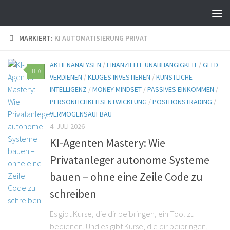
MARKIERT:
KI AUTOMATISIERUNG PRIVAT
AKTIENANALYSEN
/
FINANZIELLE UNABHÄNGIGKEIT
/
GELD
0
VERDIENEN
/
KLUGES INVESTIEREN
/
KÜNSTLICHE
INTELLIGENZ
/
MONEY MINDSET
/
PASSIVES EINKOMMEN
/
PERSÖNLICHKEITSENTWICKLUNG
/
POSITIONSTRADING
/
VERMÖGENSAUFBAU
4. JULI 2026
KI-Agenten Mastery: Wie
Privatanleger autonome Systeme
bauen – ohne eine Zeile Code zu
schreiben
Es gibt Kurse, die dir beibringen, ein Tool zu
bedienen. Und es gibt Kurse, die dir beibringen,