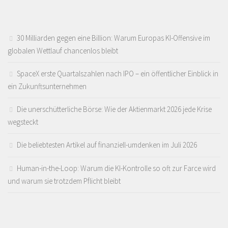
30 Milliarden gegen eine Billion: Warum Europas KI-Offensive im
globalen Wettlauf chancenlos bleibt
SpaceX erste Quartalszahlen nach IPO – ein öffentlicher Einblick in
ein Zukunftsunternehmen
Die unerschütterliche Börse: Wie der Aktienmarkt 2026 jede Krise
wegsteckt
Die beliebtesten Artikel auf finanziell-umdenken im Juli 2026
Human-in-the-Loop: Warum die KI-Kontrolle so oft zur Farce wird
und warum sie trotzdem Pflicht bleibt