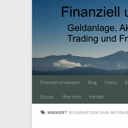
Finanziell umdenken!
Blog
Videos
E
Glossar
Über mich
Kontakt
MARKIERT:
KI DISRUPTION SAAS AKTIEN R