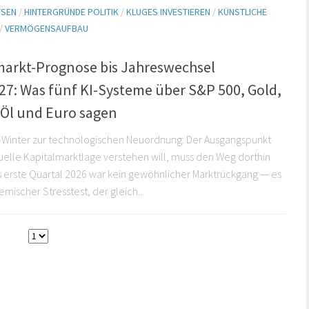
YSEN
/
HINTERGRÜNDE POLITIK
/
KLUGES INVESTIEREN
/
KÜNSTLICHE
/
VERMÖGENSAUFBAU
markt-Prognose bis Jahreswechsel
27: Was fünf KI-Systeme über S&P 500, Gold,
 Öl und Euro sagen
Winter zur technologischen Neuordnung: Der Ausgangspunkt
uelle Kapitalmarktlage verstehen will, muss den Weg dorthin
 erste Quartal 2026 war kein gewöhnlicher Marktrückgang — es
emischer Stresstest, der gleich...