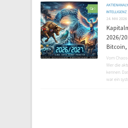
AKTIENANAL
0
INTELLIGENZ
24. MAI 2026
Kapital
2026/20
Bitcoin,
Vom Chaos-
Wer die akt
kennen. Das
war ein syst