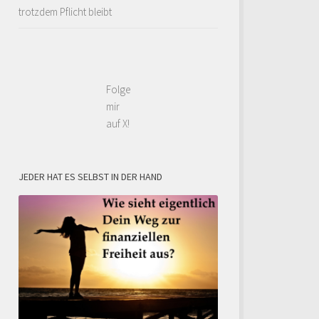
trotzdem Pflicht bleibt
Folge
mir
auf X!
JEDER HAT ES SELBST IN DER HAND