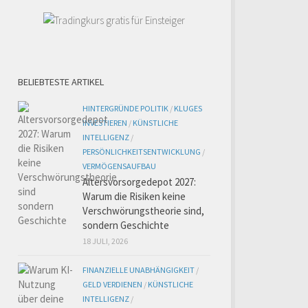
BELIEBTESTE ARTIKEL
HINTERGRÜNDE POLITIK
/
KLUGES
INVESTIEREN
/
KÜNSTLICHE
INTELLIGENZ
/
PERSÖNLICHKEITSENTWICKLUNG
/
VERMÖGENSAUFBAU
Altersvorsorgedepot 2027:
Warum die Risiken keine
Verschwörungstheorie sind,
sondern Geschichte
18 JULI, 2026
FINANZIELLE UNABHÄNGIGKEIT
/
GELD VERDIENEN
/
KÜNSTLICHE
INTELLIGENZ
/