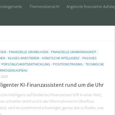
insteigerseite
Themenübersicht
Angebote finanzieller Aufstie
YSEN
/
FINANZIELLE GRUNDLAGEN
/
FINANZIELLE UNABHÄNGIGKEIT
/
NEN
/
KLUGES INVESTIEREN
/
KÜNSTLICHE INTELLIGENZ
/
PASSIVES
/
PERSÖNLICHKEITSENTWICKLUNG
/
POSITIONSTRADING
/
TECHNISCHE
ERMÖGENSAUFBAU
 2025
lligenter KI-Finanzassistent rund um die Uhr
che Intelligenz auf fundiertes Finanzwissen trifft In einer Welt,
mer schneller dreht und in der Informationen im Überfluss
ind, wird es zunehmend schwieriger, genau das zu finden, was
...