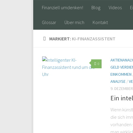
Finanziell umdenken!
Blog
Videos
E
Glossar
Über mich
Kontakt
MARKIERT:
KI-FINANZASSISTENT
AKTIENANAL
0
GELD VERDIE
EINKOMMEN
ANALYSE
/
V
9. DEZEMBER
Ein inte
Wenn künstli
die sich im
vorhanden s
man wirklich