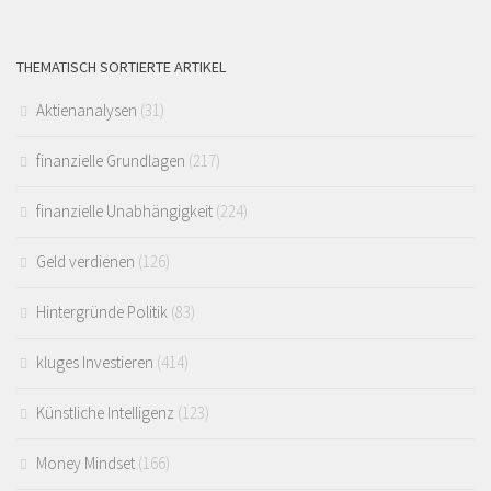
THEMATISCH SORTIERTE ARTIKEL
Aktienanalysen
(31)
finanzielle Grundlagen
(217)
finanzielle Unabhängigkeit
(224)
Geld verdienen
(126)
Hintergründe Politik
(83)
kluges Investieren
(414)
Künstliche Intelligenz
(123)
Money Mindset
(166)