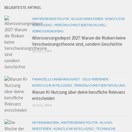
BELIEBTESTE ARTIKEL
HINTERGRÜNDE POLITIK
/
KLUGES INVESTIEREN
/
KÜNSTLICHE
INTELLIGENZ
/
PERSÖNLICHKEITSENTWICKLUNG
/
VERMÖGENSAUFBAU
Altersvorsorgedepot 2027: Warum die Risiken keine
Verschwörungstheorie sind, sondern Geschichte
18 JULI, 2026
FINANZIELLE UNABHÄNGIGKEIT
/
GELD VERDIENEN
/
KÜNSTLICHE INTELLIGENZ
/
PERSÖNLICHKEITSENTWICKLUNG
Warum KI-Nutzung über deine berufliche Relevanz
entscheidet
16 JULI, 2026
AKTIENANALYSEN
/
HINTERGRÜNDE POLITIK
/
KLUGES
INVESTIEREN
/
KÜNSTLICHE INTELLIGENZ
/
TECHNISCHE