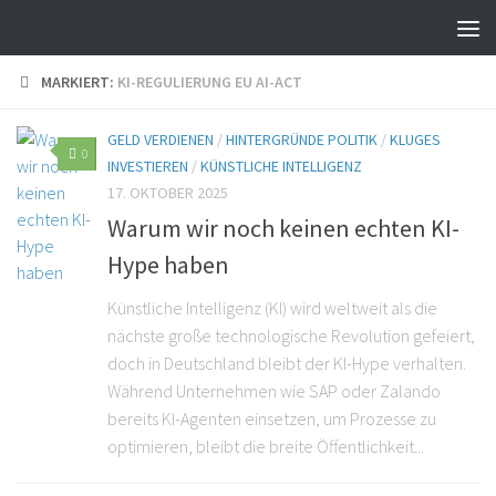
MARKIERT:
KI-REGULIERUNG EU AI-ACT
GELD VERDIENEN
/
HINTERGRÜNDE POLITIK
/
KLUGES
0
INVESTIEREN
/
KÜNSTLICHE INTELLIGENZ
17. OKTOBER 2025
Warum wir noch keinen echten KI-
Hype haben
Künstliche Intelligenz (KI) wird weltweit als die
nächste große technologische Revolution gefeiert,
doch in Deutschland bleibt der KI-Hype verhalten.
Während Unternehmen wie SAP oder Zalando
bereits KI-Agenten einsetzen, um Prozesse zu
optimieren, bleibt die breite Öffentlichkeit...