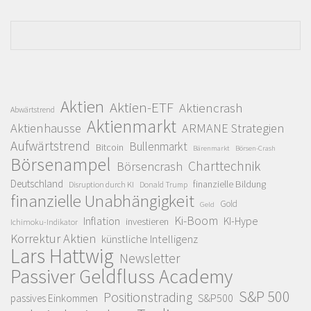
Aktien
Aktien-ETF
Aktiencrash
Abwärtstrend
Aktienmarkt
Aktienhausse
ARMANE Strategien
Aufwärtstrend
Bullenmarkt
Bitcoin
Bärenmarkt
Börsen-Crash
Börsenampel
Charttechnik
Börsencrash
Deutschland
finanzielle Bildung
Disruption durch KI
Donald Trump
finanzielle Unabhängigkeit
Gold
Geld
Ki-Boom
Inflation
KI-Hype
investieren
Ichimoku-Indikator
Korrektur Aktien
künstliche Intelligenz
Lars Hattwig
Newsletter
Passiver Geldfluss Academy
S&P 500
Positionstrading
S&P500
passives Einkommen