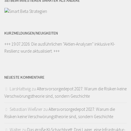
SEI BEIM INVESTIEREN SMARTER ALS ANDERE
KURZMELDUNGEN/NEUIGKEITEN
+++ 19.07.2026: Die ausführlichen "
Aktien-Analysen
" inklusive KI-
Resilienz wurde aktualisiert. +++
NEUESTE KOMMENTARE
LarsHattwig
zu
Altersvorsorgedepot 2027: Warum die Risiken keine
Verschwörungstheorie sind, sondern Geschichte
Sebastian Wießner
zu
Altersvorsorgedepot 2027: Warum die
Risiken keine Verschwörungstheorie sind, sondern Geschichte
Walter
zu
Das große KI-Schachbrett: Drei Lager, eine Infrastruktur-