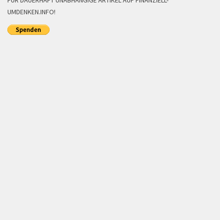
FÜR DAUERHAFT UNABHÄNGIGE ARTIKEL AUF FINANZIELL-
UMDENKEN.INFO!