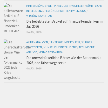
HINTERGRÜNDE POLITIK
/
KLUGES INVESTIEREN
/
KÜNSTLICHE
INTELLIGENZ
/
PERSÖNLICHKEITSENTWICKLUNG
/
VERMÖGENSAUFBAU
Die beliebtesten Artikel auf finanziell-umdenken im
Juli 2026
3 AUG., 2026
AKTIENANALYSEN
/
HINTERGRÜNDE POLITIK
/
KLUGES
INVESTIEREN
/
KÜNSTLICHE INTELLIGENZ
/
TECHNISCHE
ANALYSE
/
VERMÖGENSAUFBAU
Die unerschütterliche Börse: Wie der Aktienmarkt
2026 jede Krise wegsteckt
4 AUG., 2026