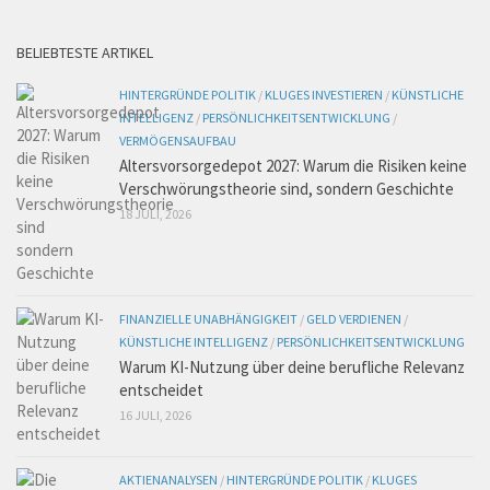
BELIEBTESTE ARTIKEL
HINTERGRÜNDE POLITIK
/
KLUGES INVESTIEREN
/
KÜNSTLICHE
INTELLIGENZ
/
PERSÖNLICHKEITSENTWICKLUNG
/
VERMÖGENSAUFBAU
Altersvorsorgedepot 2027: Warum die Risiken keine
Verschwörungstheorie sind, sondern Geschichte
18 JULI, 2026
FINANZIELLE UNABHÄNGIGKEIT
/
GELD VERDIENEN
/
KÜNSTLICHE INTELLIGENZ
/
PERSÖNLICHKEITSENTWICKLUNG
Warum KI-Nutzung über deine berufliche Relevanz
entscheidet
16 JULI, 2026
AKTIENANALYSEN
/
HINTERGRÜNDE POLITIK
/
KLUGES