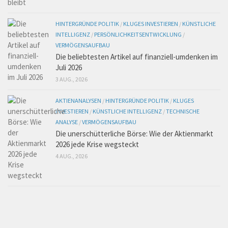
HINTERGRÜNDE POLITIK
/
KLUGES INVESTIEREN
/
KÜNSTLICHE
INTELLIGENZ
/
PERSÖNLICHKEITSENTWICKLUNG
/
VERMÖGENSAUFBAU
Die beliebtesten Artikel auf finanziell-umdenken im
Juli 2026
3 AUG., 2026
AKTIENANALYSEN
/
HINTERGRÜNDE POLITIK
/
KLUGES
INVESTIEREN
/
KÜNSTLICHE INTELLIGENZ
/
TECHNISCHE
ANALYSE
/
VERMÖGENSAUFBAU
Die unerschütterliche Börse: Wie der Aktienmarkt
2026 jede Krise wegsteckt
4 AUG., 2026