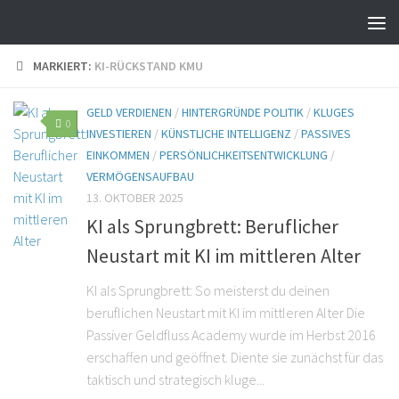
MARKIERT:
KI-RÜCKSTAND KMU
GELD VERDIENEN
/
HINTERGRÜNDE POLITIK
/
KLUGES
0
INVESTIEREN
/
KÜNSTLICHE INTELLIGENZ
/
PASSIVES
EINKOMMEN
/
PERSÖNLICHKEITSENTWICKLUNG
/
VERMÖGENSAUFBAU
13. OKTOBER 2025
KI als Sprungbrett: Beruflicher
Neustart mit KI im mittleren Alter
KI als Sprungbrett: So meisterst du deinen
beruflichen Neustart mit KI im mittleren Alter Die
Passiver Geldfluss Academy wurde im Herbst 2016
erschaffen und geöffnet. Diente sie zunächst für das
taktisch und strategisch kluge...