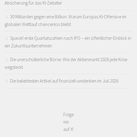
Absicherung für das KI-Zeitalter
30 Milliarden gegen eine Billion: Warum Europas KI-Offensive im
globalen Wettlauf chancenlos bleibt
SpaceX erste Quartalszahlen nach IPO – ein öffentlicher Einblick in
ein Zukunftsunternehmen
Die unerschütterliche Börse: Wie der Aktienmarkt 2026 jede Krise
wegsteckt
Die beliebtesten Artikel auf finanziell-umdenken im Juli 2026
Folge
mir
auf X!