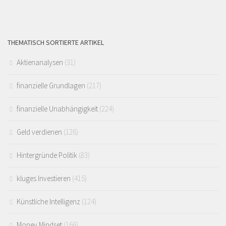
THEMATISCH SORTIERTE ARTIKEL
Aktienanalysen
(31)
finanzielle Grundlagen
(217)
finanzielle Unabhängigkeit
(224)
Geld verdienen
(126)
Hintergründe Politik
(83)
kluges Investieren
(415)
Künstliche Intelligenz
(124)
Money Mindset
(166)