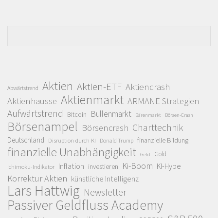
Aktien
Aktien-ETF
Aktiencrash
Abwärtstrend
Aktienmarkt
Aktienhausse
ARMANE Strategien
Aufwärtstrend
Bullenmarkt
Bitcoin
Bärenmarkt
Börsen-Crash
Börsenampel
Charttechnik
Börsencrash
Deutschland
finanzielle Bildung
Disruption durch KI
Donald Trump
finanzielle Unabhängigkeit
Gold
Geld
Ki-Boom
Inflation
KI-Hype
investieren
Ichimoku-Indikator
Korrektur Aktien
künstliche Intelligenz
Lars Hattwig
Newsletter
Passiver Geldfluss Academy