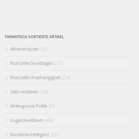
THEMATISCH SORTIERTE ARTIKEL
Aktienanalysen
(31)
finanzielle Grundlagen
(217)
finanzielle Unabhängigkeit
(224)
Geld verdienen
(126)
Hintergründe Politik
(83)
kluges Investieren
(414)
Künstliche Intelligenz
(123)