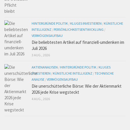
HINTERGRÜNDE POLITIK
/
KLUGES INVESTIEREN
/
KÜNSTLICHE
INTELLIGENZ
/
PERSÖNLICHKEITSENTWICKLUNG
/
VERMÖGENSAUFBAU
Die beliebtesten Artikel auf finanziell-umdenken im
Juli 2026
3 AUG., 2026
AKTIENANALYSEN
/
HINTERGRÜNDE POLITIK
/
KLUGES
INVESTIEREN
/
KÜNSTLICHE INTELLIGENZ
/
TECHNISCHE
ANALYSE
/
VERMÖGENSAUFBAU
Die unerschütterliche Börse: Wie der Aktienmarkt
2026 jede Krise wegsteckt
4 AUG., 2026