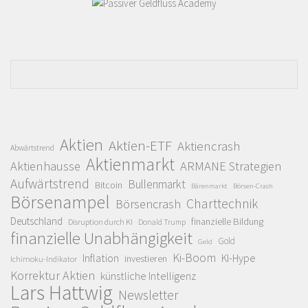
Aktien
Aktien-ETF
Aktiencrash
Abwärtstrend
Aktienmarkt
Aktienhausse
ARMANE Strategien
Aufwärtstrend
Bullenmarkt
Bitcoin
Bärenmarkt
Börsen-Crash
Börsenampel
Charttechnik
Börsencrash
Deutschland
finanzielle Bildung
Disruption durch KI
Donald Trump
finanzielle Unabhängigkeit
Gold
Geld
Ki-Boom
Inflation
KI-Hype
investieren
Ichimoku-Indikator
Korrektur Aktien
künstliche Intelligenz
Lars Hattwig
Newsletter