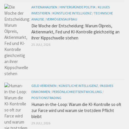
AKTIENANALYSEN
/
HINTERGRÜNDE POLITIK
/
KLUGES
INVESTIEREN
/
KÜNSTLICHE INTELLIGENZ
/
TECHNISCHE
ANALYSE
/
VERMÖGENSAUFBAU
Die Woche der Entscheidung: Warum Ölpreis,
Aktienmarkt, Fed und KI-Kontrolle gleichzeitig an
ihrer Kippschwelle stehen
25 JULI, 2026
GELD VERDIENEN
/
KÜNSTLICHE INTELLIGENZ
/
PASSIVES
EINKOMMEN
/
PERSÖNLICHKEITSENTWICKLUNG
/
POSITIONSTRADING
Human-in-the-Loop: Warum die KI-Kontrolle so oft
zur Farce wird und warum sie trotzdem Pflicht
bleibt
29 JULI, 2026