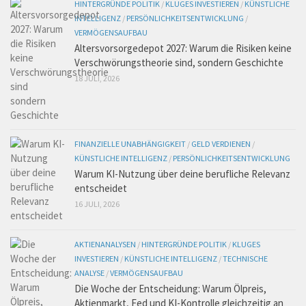
HINTERGRÜNDE POLITIK
/
KLUGES INVESTIEREN
/
KÜNSTLICHE
INTELLIGENZ
/
PERSÖNLICHKEITSENTWICKLUNG
/
VERMÖGENSAUFBAU
Altersvorsorgedepot 2027: Warum die Risiken keine
Verschwörungstheorie sind, sondern Geschichte
18 JULI, 2026
FINANZIELLE UNABHÄNGIGKEIT
/
GELD VERDIENEN
/
KÜNSTLICHE INTELLIGENZ
/
PERSÖNLICHKEITSENTWICKLUNG
Warum KI-Nutzung über deine berufliche Relevanz
entscheidet
16 JULI, 2026
AKTIENANALYSEN
/
HINTERGRÜNDE POLITIK
/
KLUGES
INVESTIEREN
/
KÜNSTLICHE INTELLIGENZ
/
TECHNISCHE
ANALYSE
/
VERMÖGENSAUFBAU
Die Woche der Entscheidung: Warum Ölpreis,
Aktienmarkt, Fed und KI-Kontrolle gleichzeitig an