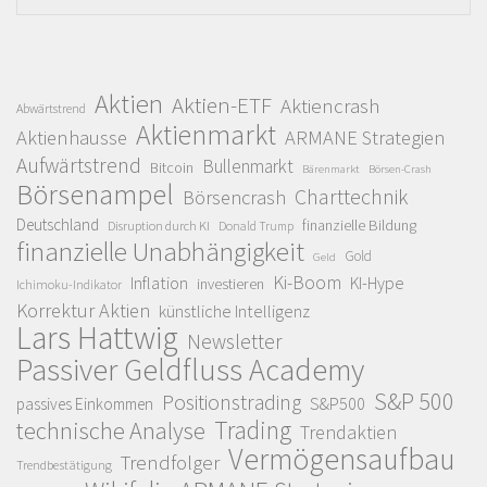
Aktien
Aktien-ETF
Aktiencrash
Abwärtstrend
Aktienmarkt
Aktienhausse
ARMANE Strategien
Aufwärtstrend
Bullenmarkt
Bitcoin
Bärenmarkt
Börsen-Crash
Börsenampel
Charttechnik
Börsencrash
Deutschland
finanzielle Bildung
Disruption durch KI
Donald Trump
finanzielle Unabhängigkeit
Gold
Geld
Ki-Boom
Inflation
KI-Hype
investieren
Ichimoku-Indikator
Korrektur Aktien
künstliche Intelligenz
Lars Hattwig
Newsletter
Passiver Geldfluss Academy
S&P 500
Positionstrading
S&P500
passives Einkommen
Trading
technische Analyse
Trendaktien
Vermögensaufbau
Trendfolger
Trendbestätigung