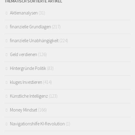
THEMATISCH SORTIERTE ARTIKEL
Aktienanalysen
(31)
finanzielle Grundlagen
(217)
finanzielle Unabhängigkeit
(224)
Geld verdienen
(126)
Hintergründe Politik
(83)
kluges Investieren
(414)
Künstliche Intelligenz
(123)
Money Mindset
(166)
Navigationshilfe KI-Revolution
(1)