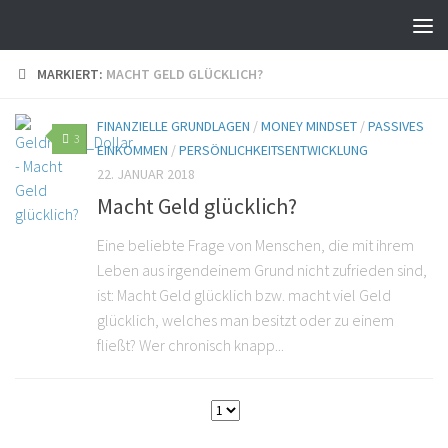
MARKIERT:
MACHT GELD GLÜCKLICH?
FINANZIELLE GRUNDLAGEN
/
MONEY MINDSET
/
PASSIVES
3
EINKOMMEN
/
PERSÖNLICHKEITSENTWICKLUNG
22. JANUAR 2018
Macht Geld glücklich?
Eine beliebte Frage von Menschen, die mit ihrem
Leben aus irgendeinem Grund nicht zufrieden sind,
ist: Macht Geld glücklich bzw. macht viel Geld
glücklich, welches man besitzt oder zu einem
fließt? Wer chronisch knapp...