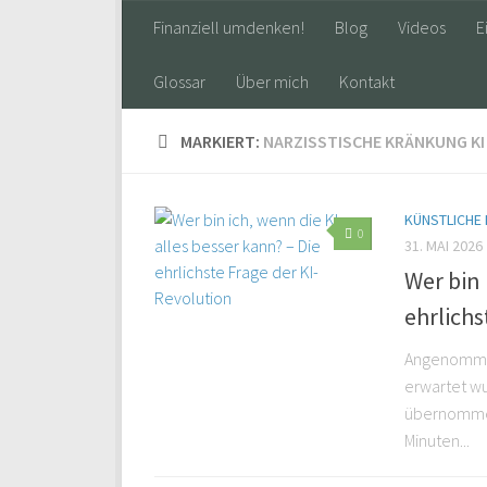
Finanziell umdenken!
Blog
Videos
E
Glossar
Über mich
Kontakt
MARKIERT:
NARZISSTISCHE KRÄNKUNG KI
KÜNSTLICHE 
0
31. MAI 2026
Wer bin 
ehrlichs
Angenommen
erwartet wu
übernommen.
Minuten...