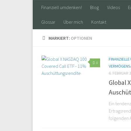
Finanziell umdenken!
Blog
Videos
E
Glossar
Über mich
Kontakt
MARKIERT:
OPTIONEN
FINANZIELLE
0
VERMÖGENS
6. FEBRUAR 
Global 
Auschüt
Ein tendenz
Ertragsrend
folgenden A