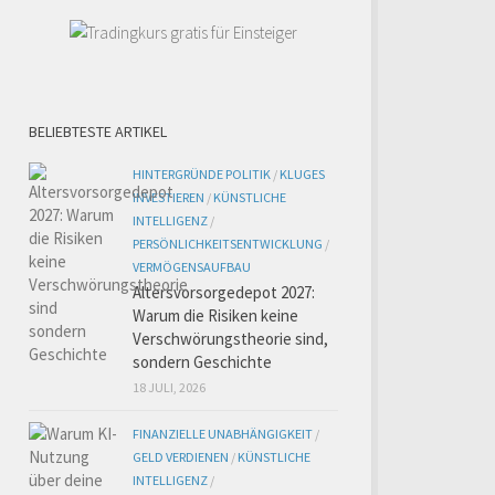
BELIEBTESTE ARTIKEL
HINTERGRÜNDE POLITIK
/
KLUGES
INVESTIEREN
/
KÜNSTLICHE
INTELLIGENZ
/
PERSÖNLICHKEITSENTWICKLUNG
/
VERMÖGENSAUFBAU
Altersvorsorgedepot 2027:
Warum die Risiken keine
Verschwörungstheorie sind,
sondern Geschichte
18 JULI, 2026
FINANZIELLE UNABHÄNGIGKEIT
/
GELD VERDIENEN
/
KÜNSTLICHE
INTELLIGENZ
/