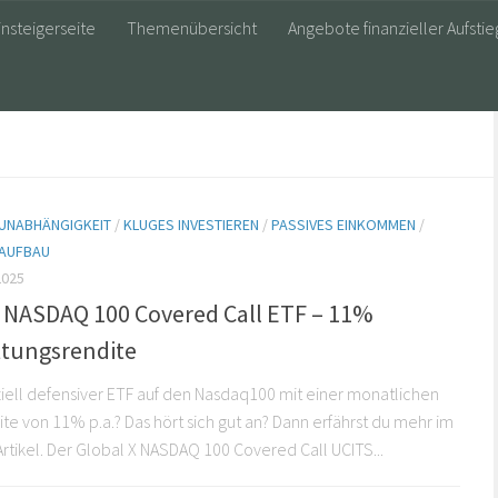
insteigerseite
Themenübersicht
Angebote finanzieller Aufstie
 UNABHÄNGIGKEIT
/
KLUGES INVESTIEREN
/
PASSIVES EINKOMMEN
/
AUFBAU
2025
X NASDAQ 100 Covered Call ETF – 11%
tungsrendite
iell defensiver ETF auf den Nasdaq100 mit einer monatlichen
ite von 11% p.a.? Das hört sich gut an? Dann erfährst du mehr im
rtikel. Der Global X NASDAQ 100 Covered Call UCITS...