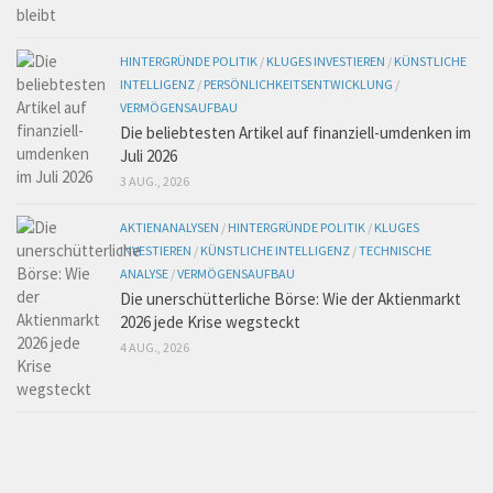
HINTERGRÜNDE POLITIK
/
KLUGES INVESTIEREN
/
KÜNSTLICHE
INTELLIGENZ
/
PERSÖNLICHKEITSENTWICKLUNG
/
VERMÖGENSAUFBAU
Die beliebtesten Artikel auf finanziell-umdenken im
Juli 2026
3 AUG., 2026
AKTIENANALYSEN
/
HINTERGRÜNDE POLITIK
/
KLUGES
INVESTIEREN
/
KÜNSTLICHE INTELLIGENZ
/
TECHNISCHE
ANALYSE
/
VERMÖGENSAUFBAU
Die unerschütterliche Börse: Wie der Aktienmarkt
2026 jede Krise wegsteckt
4 AUG., 2026