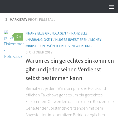
MARKIERT:
PROFI-FUSSBALL
FINANZIELLE GRUNDLAGEN
/
FINANZIELLE
9
UNABHÄNGIGKEIT
/
KLUGES INVESTIEREN
/
MONEY
MINDSET
/
PERSÖNLICHKEITSENTWICKLUNG
6. OKTOBER 2017
Warum es ein gerechtes Einkommen
gibt und jeder seinen Verdienst
selbst bestimmen kann
Bei nahezu jedem Wahlkampf in der Politik und in
etlichen Talkshows geht es um ein gerechtes
Einkommen. Oft werden dann in einem Konzern die
Gehälter der Vorstandsvorsitzenden mit dem
Angestellten im operativen Betrieb verglichen....