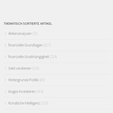
THEMATISCH SORTIERTE ARTIKEL
Aktienanalysen
(31)
finanzielle Grundlagen
(217)
finanzielle Unabhängigkeit
(224)
Geld verdienen
(126)
Hintergründe Politik
(83)
kluges Investieren
(414)
Künstliche Intelligenz
(123)