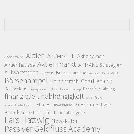
Aktien
Aktien-ETF
Aktiencrash
Abwärtstrend
Aktienmarkt
Aktienhausse
ARMANE Strategien
Aufwärtstrend
Bullenmarkt
Bitcoin
Bärenmarkt
Börsen-Crash
Börsenampel
Charttechnik
Börsencrash
Deutschland
finanzielle Bildung
Disruption durch KI
Donald Trump
finanzielle Unabhängigkeit
Gold
Geld
Ki-Boom
Inflation
KI-Hype
investieren
Ichimoku-Indikator
Korrektur Aktien
künstliche Intelligenz
Lars Hattwig
Newsletter
Passiver Geldfluss Academy