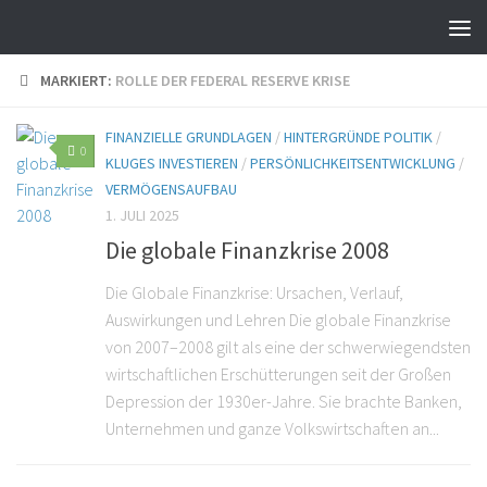
MARKIERT:
ROLLE DER FEDERAL RESERVE KRISE
FINANZIELLE GRUNDLAGEN
/
HINTERGRÜNDE POLITIK
/
0
KLUGES INVESTIEREN
/
PERSÖNLICHKEITSENTWICKLUNG
/
VERMÖGENSAUFBAU
1. JULI 2025
Die globale Finanzkrise 2008
Die Globale Finanzkrise: Ursachen, Verlauf,
Auswirkungen und Lehren Die globale Finanzkrise
von 2007–2008 gilt als eine der schwerwiegendsten
wirtschaftlichen Erschütterungen seit der Großen
Depression der 1930er-Jahre. Sie brachte Banken,
Unternehmen und ganze Volkswirtschaften an...