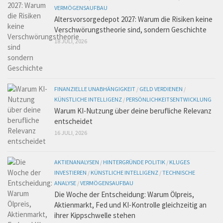
VERMÖGENSAUFBAU
Altersvorsorgedepot 2027: Warum die Risiken keine
Verschwörungstheorie sind, sondern Geschichte
18 JULI, 2026
FINANZIELLE UNABHÄNGIGKEIT
/
GELD VERDIENEN
/
KÜNSTLICHE INTELLIGENZ
/
PERSÖNLICHKEITSENTWICKLUNG
Warum KI-Nutzung über deine berufliche Relevanz
entscheidet
16 JULI, 2026
AKTIENANALYSEN
/
HINTERGRÜNDE POLITIK
/
KLUGES
INVESTIEREN
/
KÜNSTLICHE INTELLIGENZ
/
TECHNISCHE
ANALYSE
/
VERMÖGENSAUFBAU
Die Woche der Entscheidung: Warum Ölpreis,
Aktienmarkt, Fed und KI-Kontrolle gleichzeitig an
ihrer Kippschwelle stehen