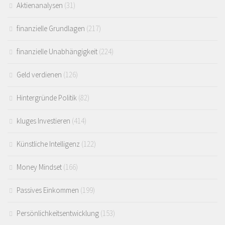
Aktienanalysen
(31)
finanzielle Grundlagen
(217)
finanzielle Unabhängigkeit
(224)
Geld verdienen
(126)
Hintergründe Politik
(82)
kluges Investieren
(414)
Künstliche Intelligenz
(122)
Money Mindset
(166)
Passives Einkommen
(199)
Persönlichkeitsentwicklung
(153)