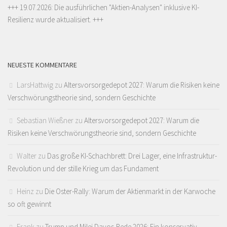
+++ 19.07.2026: Die ausführlichen "
Aktien-Analysen
" inklusive KI-
Resilienz wurde aktualisiert. +++
NEUESTE KOMMENTARE
LarsHattwig
zu
Altersvorsorgedepot 2027: Warum die Risiken keine
Verschwörungstheorie sind, sondern Geschichte
Sebastian Wießner
zu
Altersvorsorgedepot 2027: Warum die
Risiken keine Verschwörungstheorie sind, sondern Geschichte
Walter
zu
Das große KI-Schachbrett: Drei Lager, eine Infrastruktur-
Revolution und der stille Krieg um das Fundament
Heinz
zu
Die Oster-Rally: Warum der Aktienmarkt in der Karwoche
so oft gewinnt
Frank
zu
Trump und Milei Davos-Rede 2026: Ein konservativ-