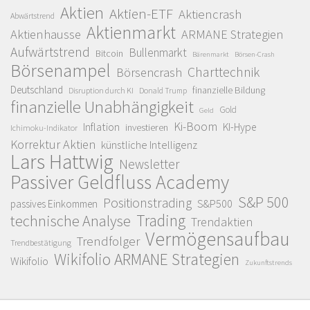
Aktien
Aktien-ETF
Aktiencrash
Abwärtstrend
Aktienmarkt
Aktienhausse
ARMANE Strategien
Aufwärtstrend
Bullenmarkt
Bitcoin
Bärenmarkt
Börsen-Crash
Börsenampel
Charttechnik
Börsencrash
Deutschland
finanzielle Bildung
Disruption durch KI
Donald Trump
finanzielle Unabhängigkeit
Gold
Geld
Ki-Boom
Inflation
KI-Hype
investieren
Ichimoku-Indikator
Korrektur Aktien
künstliche Intelligenz
Lars Hattwig
Newsletter
Passiver Geldfluss Academy
S&P 500
Positionstrading
S&P500
passives Einkommen
Trading
technische Analyse
Trendaktien
Vermögensaufbau
Trendfolger
Trendbestätigung
Wikifolio ARMANE Strategien
Wikifolio
Zukunftstrends