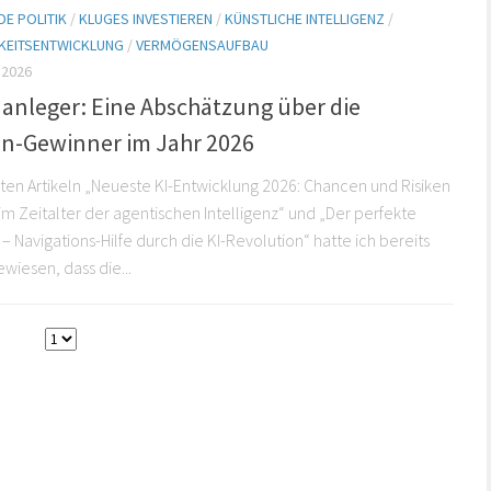
E POLITIK
/
KLUGES INVESTIEREN
/
KÜNSTLICHE INTELLIGENZ
/
KEITSENTWICKLUNG
/
VERMÖGENSAUFBAU
 2026
danleger: Eine Abschätzung über die
n-Gewinner im Jahr 2026
sten Artikeln „Neueste KI-Entwicklung 2026: Chancen und Risiken
 im Zeitalter der agentischen Intelligenz“ und „Der perfekte
– Navigations-Hilfe durch die KI-Revolution“ hatte ich bereits
wiesen, dass die...