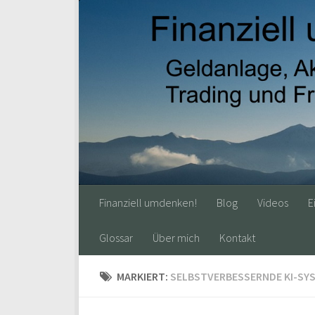
Finanziell umdenken!
Blog
Videos
E
Glossar
Über mich
Kontakt
MARKIERT:
SELBSTVERBESSERNDE KI-SYS