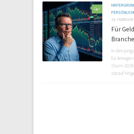
HINTERGRÜND
0
PERSÖNLICH
18. FEBRUAR
Für Gel
Branche
In den jüng
für Anleger
Sturm 2026 
darauf hinge