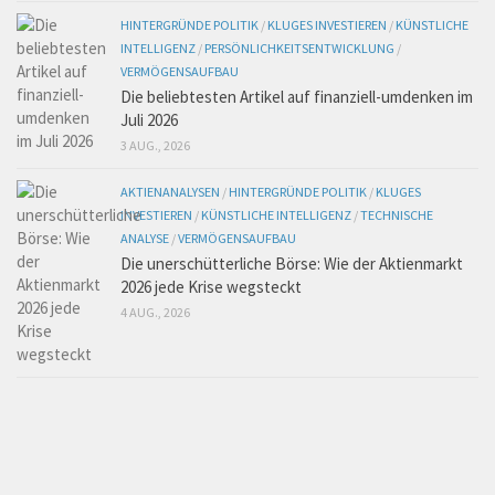
HINTERGRÜNDE POLITIK
/
KLUGES INVESTIEREN
/
KÜNSTLICHE
INTELLIGENZ
/
PERSÖNLICHKEITSENTWICKLUNG
/
VERMÖGENSAUFBAU
Die beliebtesten Artikel auf finanziell-umdenken im
Juli 2026
3 AUG., 2026
AKTIENANALYSEN
/
HINTERGRÜNDE POLITIK
/
KLUGES
INVESTIEREN
/
KÜNSTLICHE INTELLIGENZ
/
TECHNISCHE
ANALYSE
/
VERMÖGENSAUFBAU
Die unerschütterliche Börse: Wie der Aktienmarkt
2026 jede Krise wegsteckt
4 AUG., 2026