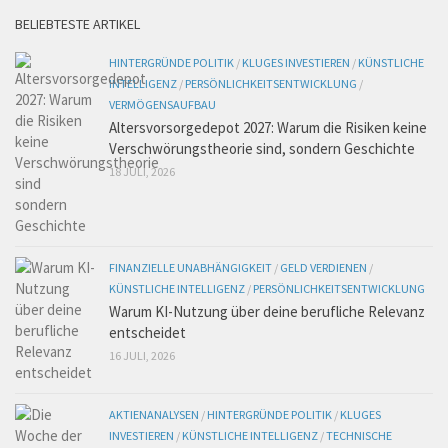
BELIEBTESTE ARTIKEL
HINTERGRÜNDE POLITIK
/
KLUGES INVESTIEREN
/
KÜNSTLICHE
INTELLIGENZ
/
PERSÖNLICHKEITSENTWICKLUNG
/
VERMÖGENSAUFBAU
Altersvorsorgedepot 2027: Warum die Risiken keine
Verschwörungstheorie sind, sondern Geschichte
18 JULI, 2026
FINANZIELLE UNABHÄNGIGKEIT
/
GELD VERDIENEN
/
KÜNSTLICHE INTELLIGENZ
/
PERSÖNLICHKEITSENTWICKLUNG
Warum KI-Nutzung über deine berufliche Relevanz
entscheidet
16 JULI, 2026
AKTIENANALYSEN
/
HINTERGRÜNDE POLITIK
/
KLUGES
INVESTIEREN
/
KÜNSTLICHE INTELLIGENZ
/
TECHNISCHE