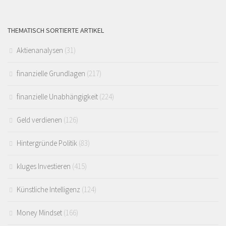
THEMATISCH SORTIERTE ARTIKEL
Aktienanalysen
(31)
finanzielle Grundlagen
(217)
finanzielle Unabhängigkeit
(224)
Geld verdienen
(126)
Hintergründe Politik
(83)
kluges Investieren
(415)
Künstliche Intelligenz
(124)
Money Mindset
(166)