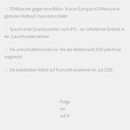
30 Milliarden gegen eine Billion: Warum Europas KI-Offensive im
globalen Wettlauf chancenlos bleibt
SpaceX erste Quartalszahlen nach IPO – ein öffentlicher Einblick in
ein Zukunftsunternehmen
Die unerschütterliche Börse: Wie der Aktienmarkt 2026 jede Krise
wegsteckt
Die beliebtesten Artikel auf finanziell-umdenken im Juli 2026
Folge
mir
auf X!