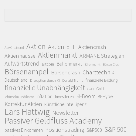
Aktien
Aktien-ETF
Aktiencrash
Abwärtstrend
Aktienmarkt
Aktienhausse
ARMANE Strategien
Aufwärtstrend
Bullenmarkt
Bitcoin
Bärenmarkt
Börsen-Crash
Börsenampel
Charttechnik
Börsencrash
Deutschland
finanzielle Bildung
Disruption durch KI
Donald Trump
finanzielle Unabhängigkeit
Gold
Geld
Ki-Boom
Inflation
KI-Hype
investieren
Ichimoku-Indikator
Korrektur Aktien
künstliche Intelligenz
Lars Hattwig
Newsletter
Passiver Geldfluss Academy
S&P 500
Positionstrading
S&P500
passives Einkommen