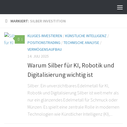
MARKIERT:
SILBER INVESTITION
KLUGES INVESTIEREN
/
KÜNSTLICHE INTELLIGENZ
/
1
POSITIONSTRADING
/
TECHNISCHE ANALYSE
/
VERMÖGENSAUFBAU
14. JULI 2025
Warum Silber für KI, Robotik und
Digitalisierung wichtig ist
Silber: Ein unverzichtbares Edelmetall für KI,
Robotik und Digitalisierung Silber ist weit mehr als
nur ein glänzendes Edelmetall für Schmuck oder
Münzen. Es spielt eine zentrale Rolle in modernen
Technologien wie Künstlicher Intelligenz (KI),...