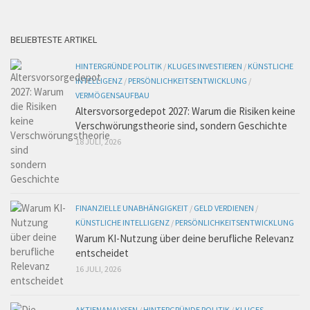
BELIEBTESTE ARTIKEL
HINTERGRÜNDE POLITIK
/
KLUGES INVESTIEREN
/
KÜNSTLICHE
INTELLIGENZ
/
PERSÖNLICHKEITSENTWICKLUNG
/
VERMÖGENSAUFBAU
Altersvorsorgedepot 2027: Warum die Risiken keine
Verschwörungstheorie sind, sondern Geschichte
18 JULI, 2026
FINANZIELLE UNABHÄNGIGKEIT
/
GELD VERDIENEN
/
KÜNSTLICHE INTELLIGENZ
/
PERSÖNLICHKEITSENTWICKLUNG
Warum KI-Nutzung über deine berufliche Relevanz
entscheidet
16 JULI, 2026
AKTIENANALYSEN
/
HINTERGRÜNDE POLITIK
/
KLUGES