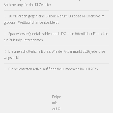
Absicherung für das KI-Zeitalter
30 Milliarden gegen eine Billion: Warum Europas KI-Offensive im
globalen Wettlauf chancenlos bleibt
SpaceX erste Quartalszahlen nach IPO – ein öffentlicher Einblick in
ein Zukunftsunternehmen
Die unerschütterliche Börse: Wie der Aktienmarkt 2026 jede Krise
wegsteckt
Die beliebtesten Artikel auf finanziell-umdenken im Juli 2026
Folge
mir
auf X!