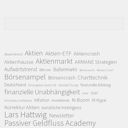
Aktien
Aktien-ETF
Aktiencrash
Abwärtstrend
Aktienmarkt
Aktienhausse
ARMANE Strategien
Aufwärtstrend
Bullenmarkt
Bitcoin
Bärenmarkt
Börsen-Crash
Börsenampel
Charttechnik
Börsencrash
Deutschland
finanzielle Bildung
Disruption durch KI
Donald Trump
finanzielle Unabhängigkeit
Gold
Geld
Ki-Boom
Inflation
KI-Hype
investieren
Ichimoku-Indikator
Korrektur Aktien
künstliche Intelligenz
Lars Hattwig
Newsletter
Passiver Geldfluss Academy