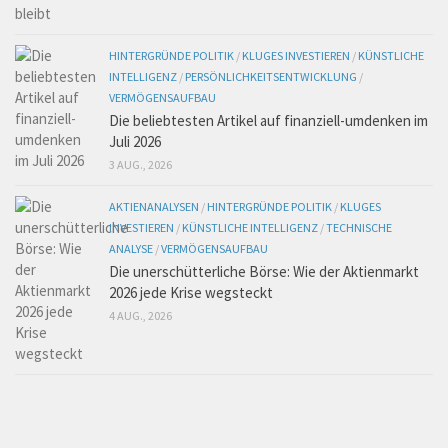
HINTERGRÜNDE POLITIK
/
KLUGES INVESTIEREN
/
KÜNSTLICHE
INTELLIGENZ
/
PERSÖNLICHKEITSENTWICKLUNG
/
VERMÖGENSAUFBAU
Die beliebtesten Artikel auf finanziell-umdenken im
Juli 2026
3 AUG., 2026
AKTIENANALYSEN
/
HINTERGRÜNDE POLITIK
/
KLUGES
INVESTIEREN
/
KÜNSTLICHE INTELLIGENZ
/
TECHNISCHE
ANALYSE
/
VERMÖGENSAUFBAU
Die unerschütterliche Börse: Wie der Aktienmarkt
2026 jede Krise wegsteckt
4 AUG., 2026