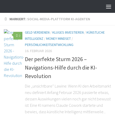
MARKIERT:
SOCIAL-MEDIA-PLATTFORM KI-AGENTEN
GELD VERDIENEN
/
KLUGES INVESTIEREN
/
KÜNSTLICHE
0
INTELLIGENZ
/
MONEY MINDSET
/
PERSÖNLICHKEITSENTWICKLUNG
16. FEBRUAR 2026
Der perfekte Sturm 2026 –
Navigations-Hilfe durch die KI-
Revolution
Die „unsichtbare“ Lawine: Wenn KI den Arbeitsmarkt
neu definiert Anfang Februar 2026 passierte etwas,
dessen Auswirkungen vielen noch gar nicht bewusst
ist: Eine KI namens Claude Cowork startete und
bewies, dass künstliche Intelligenz mittlerweile...