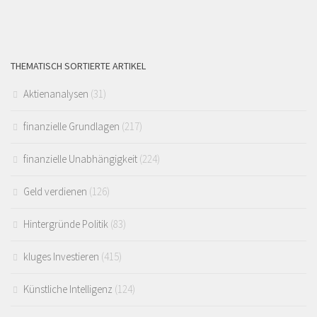
THEMATISCH SORTIERTE ARTIKEL
Aktienanalysen
(31)
finanzielle Grundlagen
(217)
finanzielle Unabhängigkeit
(224)
Geld verdienen
(126)
Hintergründe Politik
(83)
kluges Investieren
(415)
Künstliche Intelligenz
(124)