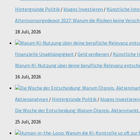
Hintergründe Politik
/
kluges Investieren
/
Künstliche Inte
Altersvorsorgedepot 2027: Warum die Risiken keine Versc
18 Juli, 2026
finanzielle Unabhängigkeit
/
Geld verdienen
/
Künstliche I
Warum KI-Nutzung über deine berufliche Relevanz entsch
16 Juli, 2026
Aktienanalysen
/
Hintergründe Politik
/
kluges Investieren
Die Woche der Entscheidung: Warum Ölpreis, Aktienmarkt, 
25 Juli, 2026