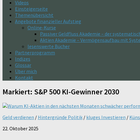
Videos
Einsteigerseite
Themenübersicht
Angebote finanzieller Aufstieg
Online-Kurse
Passiver Geldfluss Akademie – der systematisc
Aktien Akademie – Vermögensaufbau mit Sys
lesenswerte Bücher
Partnerprogramm
Indizes
Glossar
Über mich
Kontakt
Markiert:
S&P 500 KI-Gewinner 2030
Geld verdienen
/
Hintergründe Politik
/
kluges Investieren
/
Küns
22. Oktober 2025