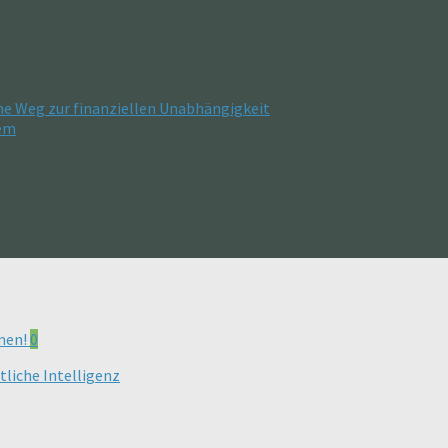
he Weg zur finanziellen Unabhängigkeit
tem
0
tliche Intelligenz