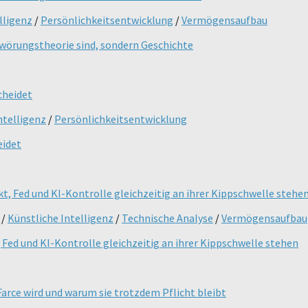
lligenz
/
Persönlichkeitsentwicklung
/
Vermögensaufbau
hwörungstheorie sind, sondern Geschichte
ntelligenz
/
Persönlichkeitsentwicklung
eidet
/
Künstliche Intelligenz
/
Technische Analyse
/
Vermögensaufbau
Fed und KI-Kontrolle gleichzeitig an ihrer Kippschwelle stehen