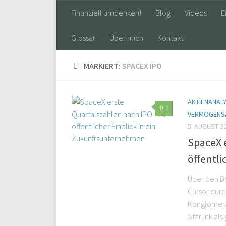
Finanziell umdenken!
Blog
Videos
E
Glossar
Über mich
Kontakt
MARKIERT:
SPACEX IPO
AKTIENANAL
0
VERMÖGENS
5. AUGUST 2
SpaceX e
öffentl
Über den B
Cursor durc
Konglomerat
Starlink al