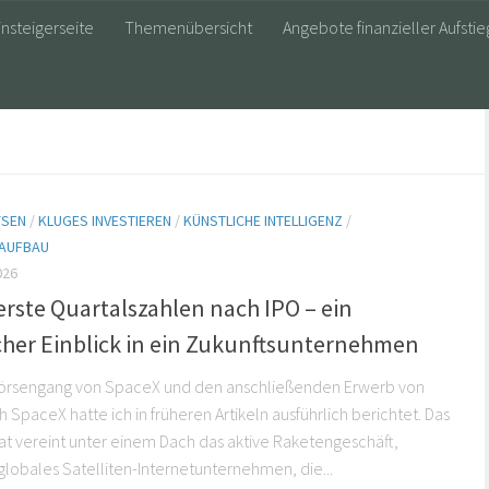
insteigerseite
Themenübersicht
Angebote finanzieller Aufstie
YSEN
/
KLUGES INVESTIEREN
/
KÜNSTLICHE INTELLIGENZ
/
AUFBAU
026
rste Quartalszahlen nach IPO – ein
icher Einblick in ein Zukunftsunternehmen
örsengang von SpaceX und den anschließenden Erwerb von
h SpaceX hatte ich in früheren Artikeln ausführlich berichtet. Das
 vereint unter einem Dach das aktive Raketengeschäft,
s globales Satelliten-Internetunternehmen, die...