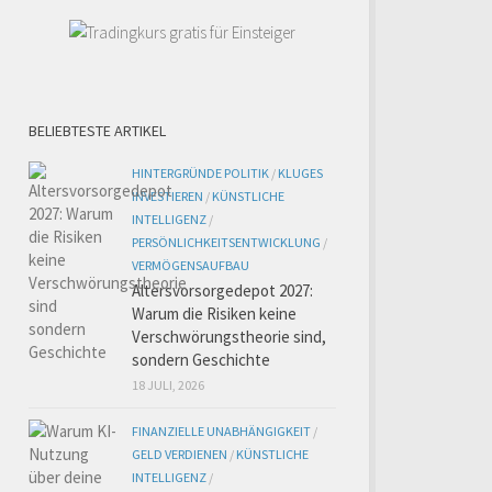
BELIEBTESTE ARTIKEL
HINTERGRÜNDE POLITIK
/
KLUGES
INVESTIEREN
/
KÜNSTLICHE
INTELLIGENZ
/
PERSÖNLICHKEITSENTWICKLUNG
/
VERMÖGENSAUFBAU
Altersvorsorgedepot 2027:
Warum die Risiken keine
Verschwörungstheorie sind,
sondern Geschichte
18 JULI, 2026
FINANZIELLE UNABHÄNGIGKEIT
/
GELD VERDIENEN
/
KÜNSTLICHE
INTELLIGENZ
/