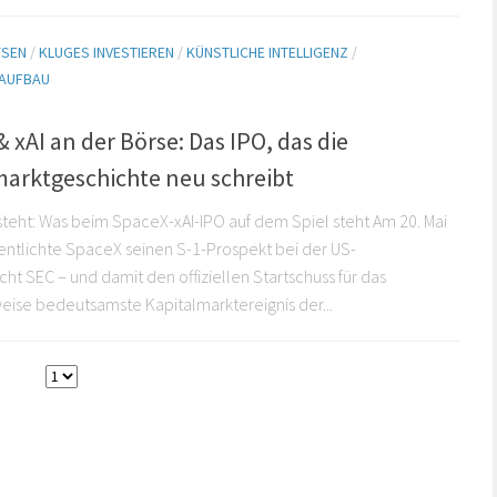
YSEN
/
KLUGES INVESTIEREN
/
KÜNSTLICHE INTELLIGENZ
/
AUFBAU
 xAI an der Börse: Das IPO, das die
marktgeschichte neu schreibt
teht: Was beim SpaceX-xAI-IPO auf dem Spiel steht Am 20. Mai
entlichte SpaceX seinen S-1-Prospekt bei der US-
cht SEC – und damit den offiziellen Startschuss für das
ise bedeutsamste Kapitalmarktereignis der...