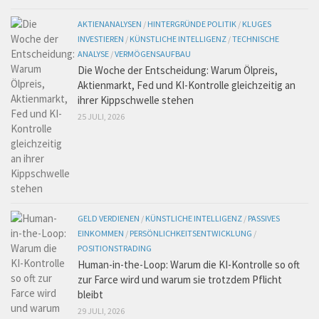
AKTIENANALYSEN
/
HINTERGRÜNDE POLITIK
/
KLUGES
INVESTIEREN
/
KÜNSTLICHE INTELLIGENZ
/
TECHNISCHE
ANALYSE
/
VERMÖGENSAUFBAU
Die Woche der Entscheidung: Warum Ölpreis,
Aktienmarkt, Fed und KI-Kontrolle gleichzeitig an
ihrer Kippschwelle stehen
25 JULI, 2026
GELD VERDIENEN
/
KÜNSTLICHE INTELLIGENZ
/
PASSIVES
EINKOMMEN
/
PERSÖNLICHKEITSENTWICKLUNG
/
POSITIONSTRADING
Human-in-the-Loop: Warum die KI-Kontrolle so oft
zur Farce wird und warum sie trotzdem Pflicht
bleibt
29 JULI, 2026