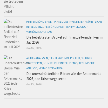
HINTERGRÜNDE POLITIK
/
KLUGES INVESTIEREN
/
KÜNSTLICHE
INTELLIGENZ
/
PERSÖNLICHKEITSENTWICKLUNG
/
VERMÖGENSAUFBAU
Die beliebtesten Artikel auf finanziell-umdenken im
Juli 2026
3 AUG., 2026
AKTIENANALYSEN
/
HINTERGRÜNDE POLITIK
/
KLUGES
INVESTIEREN
/
KÜNSTLICHE INTELLIGENZ
/
TECHNISCHE
ANALYSE
/
VERMÖGENSAUFBAU
Die unerschütterliche Börse: Wie der Aktienmarkt
2026 jede Krise wegsteckt
4 AUG., 2026