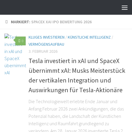
MARKIERT:
SPACEX XAI IPO BEWERTUNG 2026
KLUGES INVESTIEREN
/
KÜNSTLICHE INTELLIGENZ
/
0
VERMÖGENSAUFBAU
3. FEBRUAR 2026
Tesla investiert in xAI und SpaceX
übernimmt xAI: Musks Meisterstück
der vertikalen Integration und
Auswirkungen für Tesla-Aktionäre
Die Technologiewelt erlebte Ende Januar und
Anfang Februar 2026 zwei Ankündigungen, die das
Potenzial haben, die Landschaft der Künstlichen
Intelligenz und Raumfahrt grundlegend zu
verändern. Am 28. Januar 2026 investierte Tesla 2