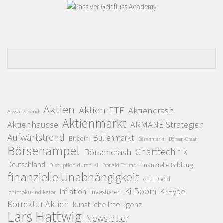
Aktien
Aktien-ETF
Aktiencrash
Abwärtstrend
Aktienmarkt
Aktienhausse
ARMANE Strategien
Aufwärtstrend
Bullenmarkt
Bitcoin
Bärenmarkt
Börsen-Crash
Börsenampel
Charttechnik
Börsencrash
Deutschland
finanzielle Bildung
Disruption durch KI
Donald Trump
finanzielle Unabhängigkeit
Gold
Geld
Ki-Boom
Inflation
KI-Hype
investieren
Ichimoku-Indikator
Korrektur Aktien
künstliche Intelligenz
Lars Hattwig
Newsletter