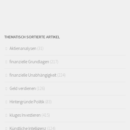
THEMATISCH SORTIERTE ARTIKEL
Aktienanalysen
(31)
finanzielle Grundlagen
(217)
finanzielle Unabhängigkeit
(224)
Geld verdienen
(126)
Hintergründe Politik
(83)
kluges Investieren
(415)
Künstliche Intelligenz
(124)